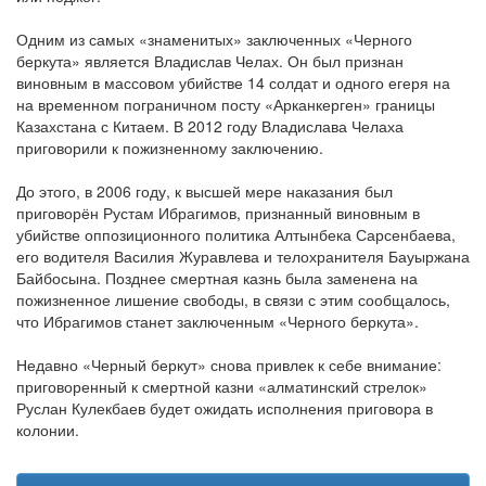
Одним из самых «знаменитых» заключенных «Черного
беркута» является Владислав Челах. Он был признан
виновным в массовом убийстве 14 солдат и одного егеря на
на временном пограничном посту «Арканкерген» границы
Казахстана с Китаем. В 2012 году Владислава Челаха
приговорили к пожизненному заключению.
До этого, в 2006 году, к высшей мере наказания был
приговорён Рустам Ибрагимов, признанный виновным в
убийстве оппозиционного политика Алтынбека Сарсенбаева,
его водителя Василия Журавлева и телохранителя Бауыржана
Байбосына. Позднее смертная казнь была заменена на
пожизненное лишение свободы, в связи с этим сообщалось,
что Ибрагимов станет заключенным «Черного беркута».
Недавно «Черный беркут» снова привлек к себе внимание:
приговоренный к смертной казни «алматинский стрелок»
Руслан Кулекбаев будет ожидать исполнения приговора в
колонии.