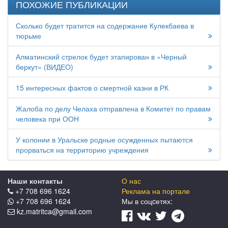
ПОХОЖИЕ ПУБЛИКАЦИИ
Сколько будет тратится на содержание Кулекбаева в
тюрьме
Алматинский стрелок будет этапирован в «Черный
беркут» (ВИДЕО)
15 интересных фактов о смертной казни в РК
Жалоба по делу Челаха отправлена в Комитет по правам
человека при ООН
У колонии в Уральске родные осужденных пытаются
прорваться на территорию учреждения
Наши контакты
О нас
+7 708 696 1624
Реклама на портале
+7 708 696 1624
Мы в соцcетях:
kz.matritca@gmail.com