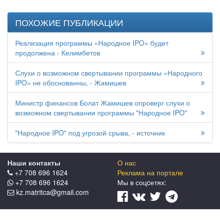
ПОХОЖИЕ ПУБЛИКАЦИИ
Реализация программы «Народное IPO» будет
продолжена - Келимбетов
Слухи о возможном свертывании программы «Народного
IPO» не обоснованны, - Жамишев
Министр финансов Болат Жамишев опроверг слухи о
возможном свертывании программы "Народное IPO"
"Народное IPO" под угрозой срыва, - источник
Наши контакты
О нас
+7 708 696 1624
Реклама на портале
+7 708 696 1624
Мы в соцcетях:
kz.matritca@gmail.com