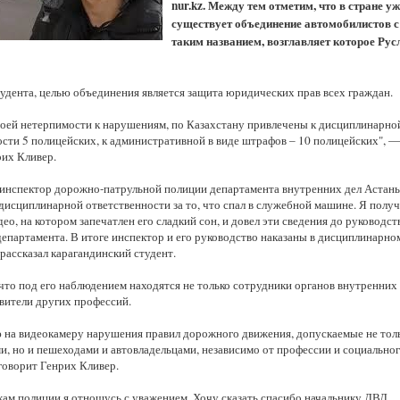
nur.kz. Между тем отметим, что в стране уж
Казахстанская
область
существует объединение автомобилистов с
таким названием, возглавляет которое Рус
тудента, целью объединения является защита юридических прав всех граждан.
моей нетерпимости к нарушениям, по Казахстану привлечены к дисциплинарно
ости 5 полицейских, к административной в виде штрафов – 10 полицейских", —
рих Кливер.
 инспектор дорожно-патрульной полиции департамента внутренних дел Астан
дисциплинарной ответственности за то, что спал в служебной машине. Я получ
ео, на котором запечатлен его сладкий сон, и довел эти сведения до руководст
департамента. В итоге инспектор и его руководство наказаны в дисциплинарно
рассказал карагандинский студент.
что под его наблюдением находятся не только сотрудники органов внутренних 
авители других профессий.
 на видеокамеру нарушения правил дорожного движения, допускаемые не тол
и, но и пешеходами и автовладельцами, независимо от профессии и социально
говорит Генрих Кливер.
кам полиции я отношусь с уважением. Хочу сказать спасибо начальнику ДВД