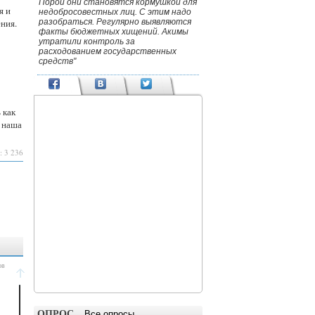
Порой они становятся кормушкой для
я и
недобросовестных лиц. С этим надо
ния.
разобраться. Регулярно выявляются
факты бюджетных хищений. Акимы
утратили контроль за
расходованием государственных
средств"
 как
 наша
: 3 236
ОПРОС
Все опросы