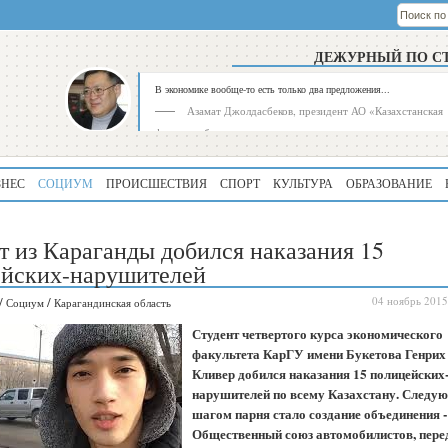
ДЕЖУРНЫЙ ПО С
В экономике вообще-то есть только два предложения...
Азамат Джолдасбеков, президент АО «Казахстанская
фондовая биржа»
ЗНЕС
СОЦИУМ
ПРОИСШЕСТВИЯ
СПОРТ
КУЛЬТУРА
ОБРАЗОВАНИЕ
т из Караганды добился наказания 15
йских-нарушителей
/
/
04 ноябрь 2015
Социум
Карагандинская область
Рейтинг
Регион
Студент четвертого курса экономического
339
Алматинская
факультета КарГУ имени Букетова Генрих
область
Кливер добился наказания 15 полицейских
нарушителей по всему Казахстану. След
195
Туркестанская
область
шагом парня стало создание объединения -
Общественный союз автомобилистов, пере
180
Северо-