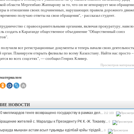
кой области Мергенбаю Жаппарову за то, что он не игнорирует мои обращени
еры в отношении своих подчиненных, нарушающих правила дорожного движе
евременно получаю ответы на свои обращения", - рассказал студент.
трудничество с правоохранительными органами, включая прокуратуру, навело
сль создать в Караганде общественное объединение "Общественный союз
тов".
 получили все регистрационные документы и теперь начали свою деятельность
 орган. Планируем открыть филиалы по всему Казахстану. Найти нас просто –
дится во всех соцсетях", — сообщил Генрих Кливер.
Просмотров материала
 материалом
НИЕ НОВОСТИ
0 миллиардов тенге возвращено государству в рамках дел...
212 103
ращение жителей с. Маралды к Президенту РК К.-Ж. Токаеву...
0
ырауда мыңнан астам асыл тұқымды еділбай қойы тірідей...
0