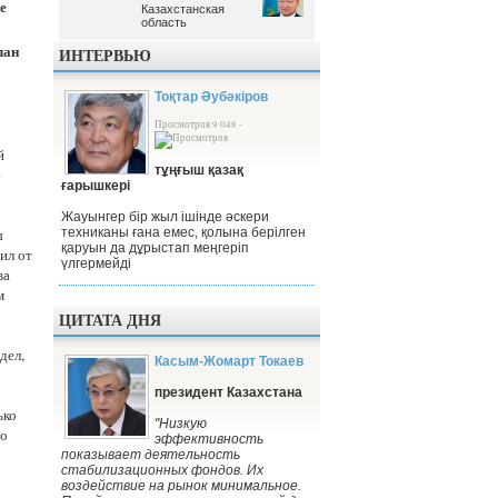
е
Казахстанская
Казахстанская
область
область
лан
ИНТЕРВЬЮ
Тоқтар Әубәкіров
Просмотров 9 048 -
й
тұңғыш қазақ
ғарышкері
Жауынгер бір жыл ішінде әскери
ы
техниканы ғана емес, қолына берілген
қаруын да дұрыстап меңгеріп
ил от
үлгермейді
ва
м
ЦИТАТА ДНЯ
дел,
Касым-Жомарт Токаев
президент Казахстана
ько
"Низкую
го
эффективность
показывает деятельность
стабилизационных фондов. Их
воздействие на рынок минимальное.