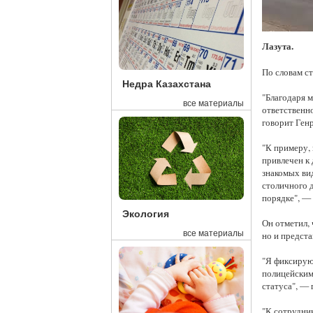
Лазута.
По словам с
Недра Казахстана
"Благодаря 
все материалы
ответственн
говорит Ген
"К примеру,
привлечен к 
знакомых вид
столичного 
порядке", — 
Экология
Он отметил, 
все материалы
но и предст
"Я фиксирую
полицейским
статуса", — 
"К сотрудни