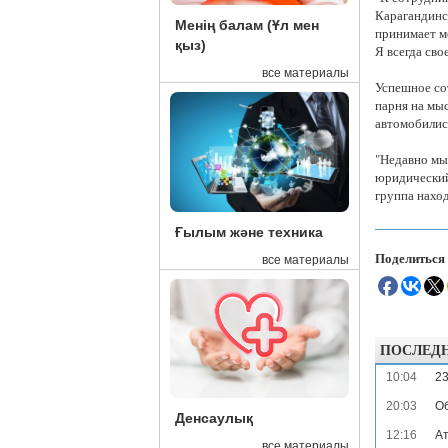
Карагандинс
Менің балам (Ұл мен
принимает м
қыз)
Я всегда сво
все материалы
Успешное со
парня на мы
автомобилис
"Недавно мы
юридический
группа нахо
Ғылым және техника
Поделиться
все материалы
ПОСЛЕД
10:04
23
20:03
Об
Денсаулық
12:16
Ат
все материалы