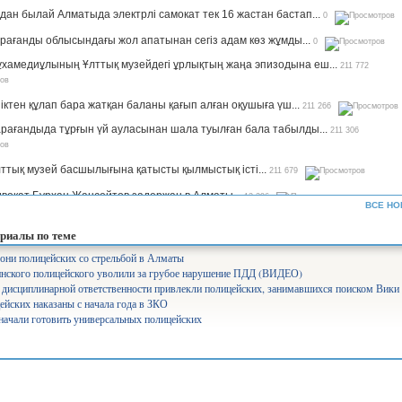
дан былай Алматыда электрлі самокат тек 16 жастан бастап...
0
рағанды облысындағы жол апатынан сегіз адам көз жұмды...
0
хамедиұлының Ұлттық музейдегі ұрлықтың жаңа эпизодына еш...
211 772
іктен құлап бара жатқан баланы қағып алған оқушыға үш...
211 266
рағандыда тұрғын үй ауласынан шала туылған бала табылды...
211 306
ттық музей басшылығына қатысты қылмыстық істі...
211 679
вокат Бурхан Жансейтов задержан в Алматы...
13 296
ВСЕ НО
ъемы производства сахара будут увеличены в семь раз —...
12 326
риалы по теме
рифы на комуслуги изменятся в Казахстане...
12 638
они полицейских со стрельбой в Алматы
инского полицейского уволили за грубое нарушение ПДД (ВИДЕО)
нистр Аймағамбетов балалардың қауіпсіздігін қамтамасыз...
17 286
 дисциплинарной ответственности привлекли полицейских, занимавшихся поиском Вики
олайлы мектеп». Ұлттық жоба арқылы 582 мектеп бой көтереді...
17 364
ейских наказаны с начала года в ЗКО
начали готовить универсальных полицейских
уперагенты»: серьезный человек Сека уже ждет вас на IVI...
25 547
лабақшаларды лицензиялауды күшейтеміз - министр...
10 744
айылов президенттің үкімет жұмысына қатысты сынына пікір...
7 822