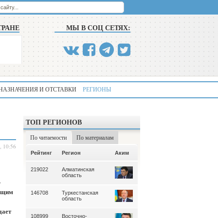
ТРАНЕ
МЫ В СОЦ СЕТЯХ:
НАЗНАЧЕНИЯ И ОТСТАВКИ
РЕГИОНЫ
ТОП РЕГИОНОВ
По читаемости
По материалам
, 10:56
Аким
Рейтинг
Регион
Аким
Рейтинг
Регион
219022
Алматинская
339
Алматинская
область
область
-
ующим
146708
Туркестанская
195
Туркестанская
область
область
дает
108999
Восточно-
180
Северо-