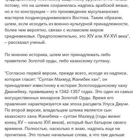
потому, что на шлеме сохранилась надпись арабской вязью,
но и по конструкции – это произведение мусульманских
мастеров позднесредневекового Востока. Таким образом,
шлем, если исходить из военно-культурной принадлежности,
более чем вероятно, связан с исламским миром
средневековья. Предположительно, это XIV или XV-XVI века",
– рассказал ученый.
По мнению историка, шлем мог принадлежать либо
правителю Золотой орды, либо казахскому султану.
"Согласно первой версии, прежде всего, исходя из надписи,
которая гласит: "Султан Махмуд Жанибек хан", он
принадлежит известному в истории Золотоордынскому хану
Джанибеку, правившему в 1342-1357 годах. Это один из самых
могущественных монархов Золотой Орды. Время его
правления характеризуется как эпоха расцвета Улуса Джучи.
По второй версии, владельцем шлема является сын
казахского хана Жанибека – султан Махмуд (годы жизни:
конец XV – начало XVI веков), который был батыром своего
времени. Полностью, насколько я знаю, надпись еще не
прочитана. Это только начальные слова, а что там дальше