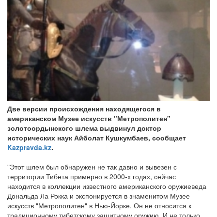
Две версии происхождения находящегося в
американском Музее искусств "Метрополитен"
золотоордынского шлема выдвинул доктор
исторических наук Айболат Кушкумбаев, сообщает
Kazpravda.kz
.
"Этот шлем был обнаружен не так давно и вывезен с
территории Тибета примерно в 2000-х годах, сейчас
находится в коллекции известного американского оружиеведа
Дональда Ла Рокка и экспонируется в знаменитом Музее
искусств "Метрополитен" в Нью-Йорке. Он не относится к
традиционному тибетскому защитному оружию. И не только