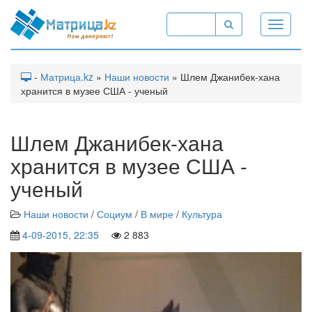
Toggle
navigati
-
Матрица.kz
»
Наши новости
» Шлем Джанибек-хана
хранится в музее США - ученый
Шлем Джанибек-хана
хранится в музее США -
ученый
Наши новости
/
Социум
/
В мире
/
Культура
4-09-2015, 22:35
2 883