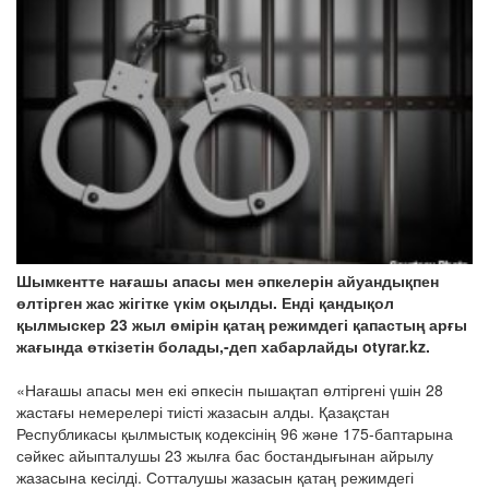
Шымкентте нағашы апасы мен әпкелерін айуандықпен
өлтірген жас жігітке үкім оқылды. Енді қандықол
қылмыскер 23 жыл өмірін қатаң режимдегі қапастың арғы
жағында өткізетін болады,-деп хабарлайды otyrar.kz.
«Нағашы апасы мен екі әпкесін пышақтап өлтіргені үшін 28
жастағы немерелері тиісті жазасын алды. Қазақстан
Республикасы қылмыстық кодексінің 96 және 175-баптарына
сәйкес айыпталушы 23 жылға бас бостандығынан айрылу
жазасына кесілді. Сотталушы жазасын қатаң режимдегі