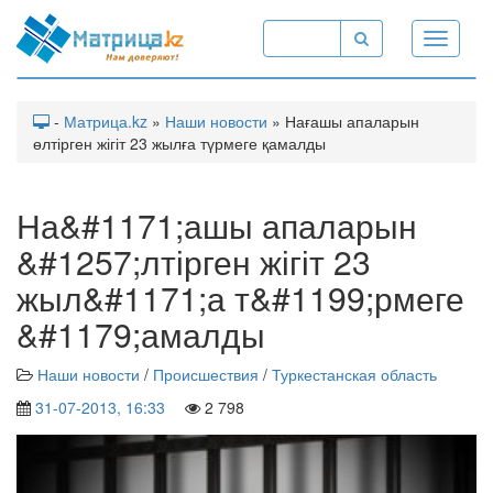
Toggle
navigati
-
Матрица.kz
»
Наши новости
» Нағашы апаларын
өлтірген жігіт 23 жылға түрмеге қамалды
На&#1171;ашы апаларын
&#1257;лтірген жігіт 23
жыл&#1171;а т&#1199;рмеге
&#1179;амалды
Наши новости
/
Происшествия
/
Туркестанская область
31-07-2013, 16:33
2 798