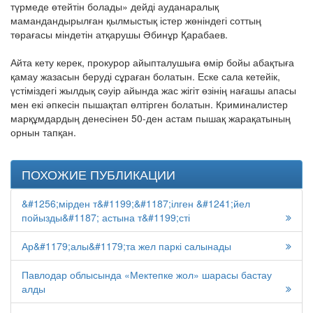
түрмеде өтейтін болады» дейді ауданаралық
мамандандырылған қылмыстық істер жөніндегі соттың
төрағасы міндетін атқарушы Әбинұр Қарабаев.
Айта кету керек, прокурор айыпталушыға өмір бойы абақтыға
қамау жазасын беруді сұраған болатын. Еске сала кетейік,
үстіміздегі жылдық сәуір айында жас жігіт өзінің нағашы апасы
мен екі әпкесін пышақтап өлтірген болатын. Криминалистер
марқұмдардың денесінен 50-ден астам пышақ жарақатының
орнын тапқан.
ПОХОЖИЕ ПУБЛИКАЦИИ
&#1256;мірден т&#1199;&#1187;ілген &#1241;йел
пойызды&#1187; астына т&#1199;сті
Ар&#1179;алы&#1179;та жел паркі салынады
Павлодар облысында «Мектепке жол» шарасы бастау
алды