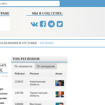
ТРАНЕ
МЫ В СОЦ СЕТЯХ:
НАЗНАЧЕНИЯ И ОТСТАВКИ
РЕГИОНЫ
ТОП РЕГИОНОВ
ках
По читаемости
По материалам
РК
Аким
Рейтинг
Регион
Аким
Рейтинг
Регион
, 14:36
219022
Алматинская
339
Алматинская
область
область
тра
таева
146708
Туркестанская
195
Туркестанская
область
область
щание
ния
108999
Восточно-
180
Северо-