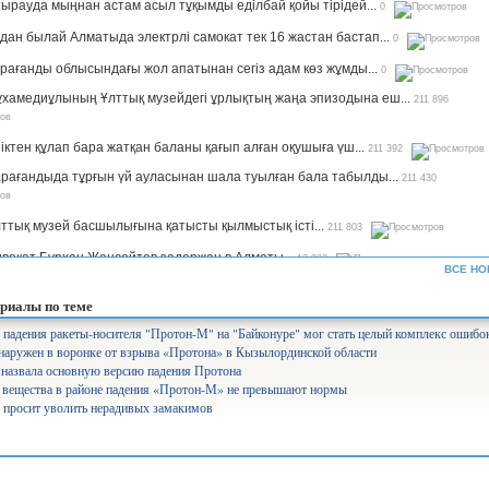
ырауда мыңнан астам асыл тұқымды еділбай қойы тірідей...
0
дан былай Алматыда электрлі самокат тек 16 жастан бастап...
0
рағанды облысындағы жол апатынан сегіз адам көз жұмды...
0
хамедиұлының Ұлттық музейдегі ұрлықтың жаңа эпизодына еш...
211 896
іктен құлап бара жатқан баланы қағып алған оқушыға үш...
211 392
рағандыда тұрғын үй ауласынан шала туылған бала табылды...
211 430
ттық музей басшылығына қатысты қылмыстық істі...
211 803
вокат Бурхан Жансейтов задержан в Алматы...
13 302
ВСЕ НО
ъемы производства сахара будут увеличены в семь раз —...
12 333
риалы по теме
рифы на комуслуги изменятся в Казахстане...
12 645
падения ракеты-носителя "Протон-М" на "Байконуре" мог стать целый комплекс ошибо
наружен в воронке от взрыва «Протона» в Кызылординской области
нистр Аймағамбетов балалардың қауіпсіздігін қамтамасыз...
17 293
назвала основную версию падения Протона
олайлы мектеп». Ұлттық жоба арқылы 582 мектеп бой көтереді...
17 370
 вещества в районе падения «Протон-М» не превышают нормы
 просит уволить нерадивых замакимов
уперагенты»: серьезный человек Сека уже ждет вас на IVI...
25 554
лабақшаларды лицензиялауды күшейтеміз - министр...
10 744