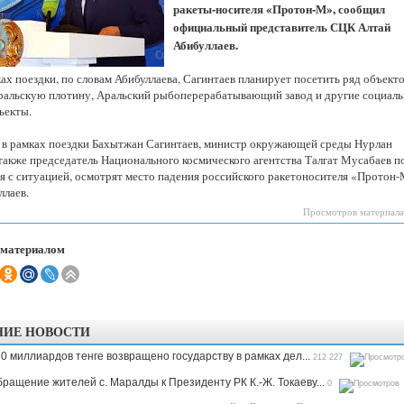
ракеты-носителя «Протон-М», сообщил
Казахстанская
область
официальный представитель СЦК Алтай
Абибуллаев.
ах поездки, по словам Абибуллаева, Сагинтаев планирует посетить ряд объекто
ральскую плотину, Аральский рыбоперерабатывающий завод и другие социаль
ъекты.
 в рамках поездки Бахытжан Сагинтаев, министр окружающей среды Нурлан
 также председатель Национального космического агентства Талгат Мусабаев п
я с ситуацией, осмотрят место падения российского ракетоносителя «Протон-
ллаев.
Просмотров материала
 материалом
НИЕ НОВОСТИ
0 миллиардов тенге возвращено государству в рамках дел...
212 227
ращение жителей с. Маралды к Президенту РК К.-Ж. Токаеву...
0