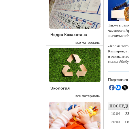
Также в рамк
частности А
Недра Казахстана
значимые об
все материалы
«Кроме того
Каппаров, а
и ознакомятс
сказал Абибу
Поделиться
Экология
все материалы
ПОСЛЕД
10:04
23
20:03
Об