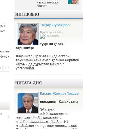
Казахстанская
Казахстанская
область
область
ИНТЕРВЬЮ
в, в
Тоқтар Әубәкіров
но-
Просмотров 9 048 -
тұңғыш қазақ
ғарышкері
осетят
М»», -
Жауынгер бір жыл ішінде әскери
техниканы ғана емес, қолына берілген
қаруын да дұрыстап меңгеріп
: 2 146
үлгермейді
ЦИТАТА ДНЯ
Касым-Жомарт Токаев
президент Казахстана
"Низкую
эффективность
показывает деятельность
стабилизационных фондов. Их
воздействие на рынок минимальное.