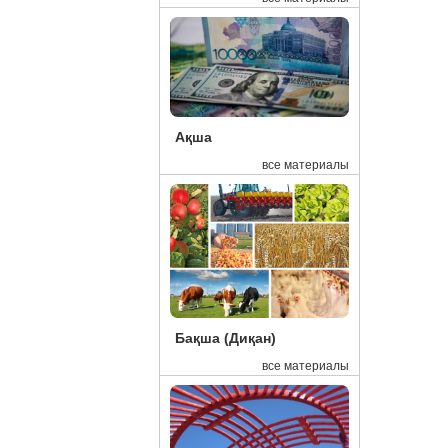
16:43
См
16:42
Хи
16:39
Ел
16:37
Пр
Ақша
16:29
Ми
все материалы
16:15
Эк
15:48
Де
15:45
Ел
15:41
Ка
15:27
Бл
Бақша (Диқан)
15:00
Қа
все материалы
14:18
10
13:41
Қа
13:15
Ал