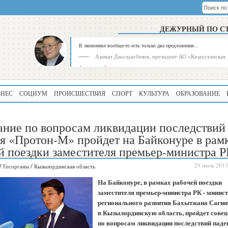
ДЕЖУРНЫЙ ПО С
В экономике вообще-то есть только два предложения...
Азамат Джолдасбеков, президент АО «Казахстанская
фондовая биржа»
ЗНЕС
СОЦИУМ
ПРОИСШЕСТВИЯ
СПОРТ
КУЛЬТУРА
ОБРАЗОВАНИЕ
ние по вопросам ликвидации последствий
я «Протон-М» пройдет на Байконуре в рам
й поездки заместителя премьер-министра 
Рейтинг
Регион
/
/
29 июль 2013
Госорганы
Кызылординская область
339
Алматинская
На Байконуре, в рамках рабочей поездки
область
заместителя премьер-министра РК - минис
регионального развития Бахытжана Сагин
195
Туркестанская
область
в Кызылординскую область, пройдет сове
по вопросам ликвидации последствий паде
180
Северо-