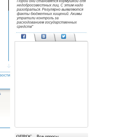
Порой они становятся кормушкой для
недобросовестных лиц. С этим надо
разобраться. Регулярно выявляются
факты бюджетных хищений. Акимы
утратили контроль за
расходованием государственных
средств"
ВОСТИ
к
ОПРОС
Все опросы