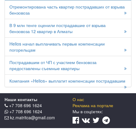
Отремонтирована часть квартир пострадавших от взрыва
бензовоза
В 9 млн тенге оценили пострадавшие от взрыва
бензовоза 12 квартир в Алматы
Helios начал выплачивать первые компенсации
погорельцам
Пострадавшим от ЧП с участием бензовоза
предоставлены съемные квартиры
Компания «Helios» выплатит компенсации пострадавшим
Наши контакты
О нас
+7 708 696 1624
Реклама на портале
+7 708 696 1624
Мы в соцcетях:
kz.matritca@gmail.com