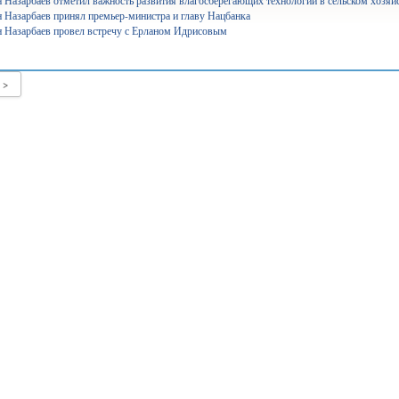
 Назарбаев отметил важность развития влагосберегающих технологий в сельском хозяй
 Назарбаев принял премьер-министра и главу Нацбанка
 Назарбаев провел встречу с Ерланом Идрисовым
уперагенты»: серьезный человек Сека уже ждет вас на IVI...
25 568
лабақшаларды лицензиялауды күшейтеміз - министр...
10 745
>
айылов президенттің үкімет жұмысына қатысты сынына пікір...
7 825
щение средств через платформу АrtSport расследует антикор...
7 520
іміздің басым бөлігінде аптап ыстық болады – ауа райы...
6 396
о президентскую критику...
9 241
нистерство не запрещало показ мультфильма «Базз Лайтер» -...
17 629
ология министрлігі киіктердің мекендеу ортасын зерттеуге...
6 361
нсаулық сақтау министрлігі аборт жасатуға тыйым салу...
7 763
імізде коммуналдық қызмет тарифтері өзгереді...
6 568
премонт всех роддомов пообещала министр здравоохранения...
6 402
аготворительный спортивный зал для детей открыли в...
6 248
зақстан шекарасы қандай жағдайда жабылады...
6 105