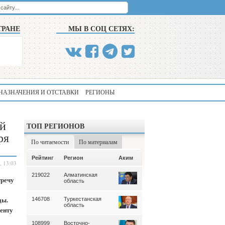
ТРАНЕ
МЫ В СОЦ СЕТЯХ:
НАЗНАЧЕНИЯ И ОТСТАВКИ
РЕГИОНЫ
ой
ТОП РЕГИОНОВ
ря
По читаемости
По материалам
Аким
Рейтинг
Регион
Аким
Рейтинг
Регион
, 13:03
219022
Алматинская
339
Алматинская
тречу
область
область
ды.
146708
Туркестанская
195
Туркестанская
область
область
енту
108999
Восточно-
180
Северо-