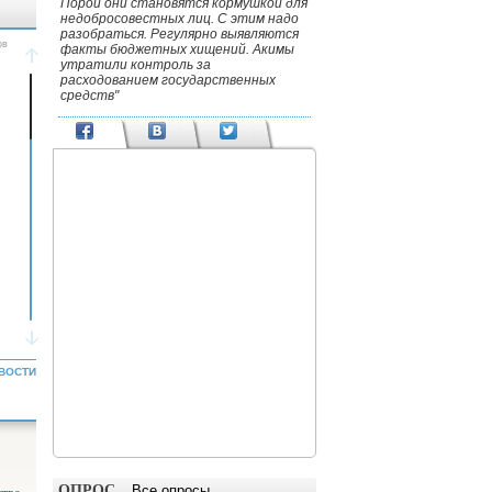
Порой они становятся кормушкой для
недобросовестных лиц. С этим надо
разобраться. Регулярно выявляются
факты бюджетных хищений. Акимы
утратили контроль за
расходованием государственных
средств"
ВОСТИ
ОПРОС
Все опросы