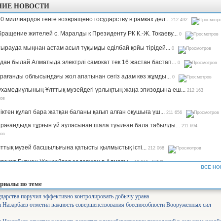
НИЕ НОВОСТИ
0 миллиардов тенге возвращено государству в рамках дел...
212 492
ращение жителей с. Маралды к Президенту РК К.-Ж. Токаеву...
0
ырауда мыңнан астам асыл тұқымды еділбай қойы тірідей...
0
дан былай Алматыда электрлі самокат тек 16 жастан бастап...
0
рағанды облысындағы жол апатынан сегіз адам көз жұмды...
0
хамедиұлының Ұлттық музейдегі ұрлықтың жаңа эпизодына еш...
212 163
іктен құлап бара жатқан баланы қағып алған оқушыға үш...
211 656
рағандыда тұрғын үй ауласынан шала туылған бала табылды...
211 694
ттық музей басшылығына қатысты қылмыстық істі...
212 068
вокат Бурхан Жансейтов задержан в Алматы...
13 312
ВСЕ НО
ъемы производства сахара будут увеличены в семь раз —...
12 344
риалы по теме
рифы на комуслуги изменятся в Казахстане...
12 657
ударства поручил эффективно контролировать добычу урана
 Назарбаев отметил важность совершенствования боеспособности Вооруженных сил
нистр Аймағамбетов балалардың қауіпсіздігін қамтамасыз...
17 307
олайлы мектеп». Ұлттық жоба арқылы 582 мектеп бой көтереді...
17 380