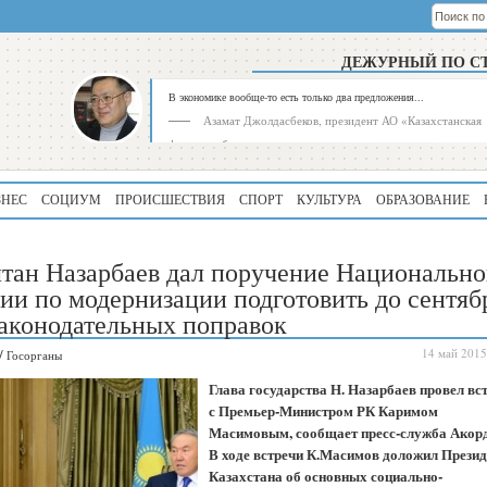
ДЕЖУРНЫЙ ПО С
В экономике вообще-то есть только два предложения...
Азамат Джолдасбеков, президент АО «Казахстанская
фондовая биржа»
ЗНЕС
СОЦИУМ
ПРОИСШЕСТВИЯ
СПОРТ
КУЛЬТУРА
ОБРАЗОВАНИЕ
тан Назарбаев дал поручение Национальн
ии по модернизации подготовить до сентяб
законодательных поправок
Рейтинг
Регион
/
14 май 2015
Госорганы
339
Алматинская
Глава государства Н. Назарбаев провел вс
область
с Премьер-Министром РК Каримом
Масимовым, сообщает пресс-служба Акор
195
Туркестанская
область
В ходе встречи К.Масимов доложил Презид
Казахстана об основных социально-
180
Северо-