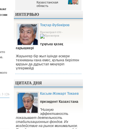
Казахстанская
Казахстанская
область
область
акже
ИНТЕРВЬЮ
ссии
Тоқтар Әубәкіров
Просмотров 9 050 -
тұңғыш қазақ
ғарышкері
что
а.
Жауынгер бір жыл ішінде әскери
техниканы ғана емес, қолына берілген
қаруын да дұрыстап меңгеріп
үлгермейді
ного
ЦИТАТА ДНЯ
Касым-Жомарт Токаев
: 3 126
президент Казахстана
"Низкую
эффективность
показывает деятельность
стабилизационных фондов. Их
воздействие на рынок минимальное.