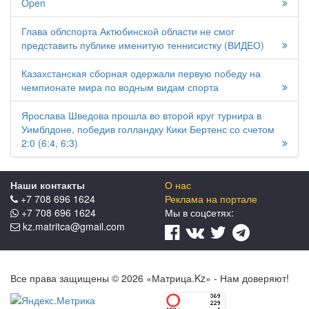
Open
Глава облспорта Актюбинской области не смог
представить публике именитую теннисистку (ВИДЕО)
Казахстанская сборная одержали первую победу на
чемпионате мира по водным видам спорта
Ярослава Шведова прошла во второй круг турнира в
Уимблдоне, победив голландку Кики Бертенс со счетом
2:0 (6:4, 6:3)
Наши контакты
О нас
+7 708 696 1624
Реклама на портале
+7 708 696 1624
Мы в соцcетях:
kz.matritca@gmail.com
Все права защищены © 2026 «Матрица.Kz» - Нам доверяют!