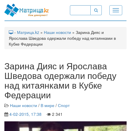
Toggle
navigati
-
Матрица.kz
»
Наши новости
» Зарина Дияс и
Ярослава Шведова одержали победу над китаянками в
Кубке Федерации
Зарина Дияс и Ярослава
Шведова одержали победу
над китаянками в Кубке
Федерации
Наши новости
/
В мире
/
Спорт
4-02-2015, 17:38
2 341