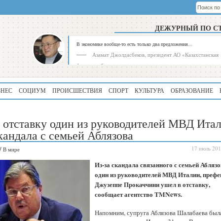
ДЕЖУРНЫЙ ПО С
В экономике вообще-то есть только два предложения...
Азамат Джолдасбеков, президент АО «Казахстанская
фондовая биржа»
ЗНЕС
СОЦИУМ
ПРОИСШЕСТВИЯ
СПОРТ
КУЛЬТУРА
ОБРАЗОВАНИЕ
 отставку один из руководителей МВД Ита
скандала с семьей Аблязова
/
17 июль 201
В мире
Рейтинг
Регион
Из-за скандала связанного с семьей Аблязо
339
Алматинская
один из руководителей МВД Италии, префе
область
Джузеппе Прокаччини ушел в отставку,
сообщает агентство TMNews.
195
Туркестанская
область
Напомним, супруга Аблязова Шалабаева был
180
Северо-