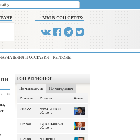
ТРАНЕ
МЫ В СОЦ СЕТЯХ:
НАЗНАЧЕНИЯ И ОТСТАВКИ
РЕГИОНЫ
лии
ТОП РЕГИОНОВ
По читаемости
По материалам
3, 9:48
Аким
Рейтинг
Регион
Аким
Рейтинг
Регион
ва,
219022
Алматинская
339
Алматинская
кт
область
область
146708
Туркестанская
195
Туркестанская
область
область
а
108999
Восточно-
180
Северо-