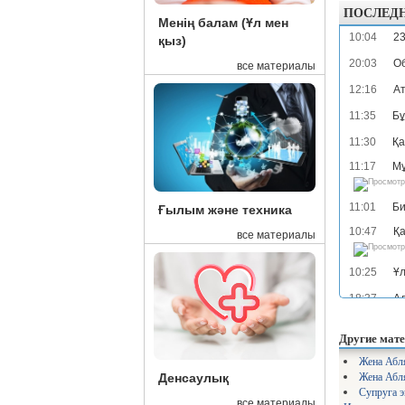
ПОСЛЕД
Менің балам (Ұл мен
10:04
23
қыз)
20:03
Об
все материалы
12:16
Ат
11:35
Бұ
11:30
Қа
11:17
Мұ
11:01
Би
Ғылым және техника
10:47
Қа
все материалы
10:25
Ұл
18:37
Ад
17:38
Об
Другие мате
17:13
Та
Жена Абл
Жена Абля
16:54
Ми
Денсаулық
Супруга э
16:52
«Қ
все материалы