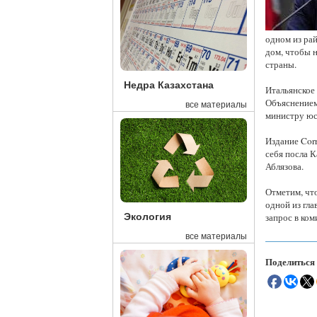
одном из рай
дом, чтобы н
страны.
Недра Казахстана
Итальянское
Объяснением 
все материалы
министру юс
Издание Corr
себя посла К
Аблязова.
Отметим, чт
одной из гла
Экология
запрос в ко
все материалы
Поделиться