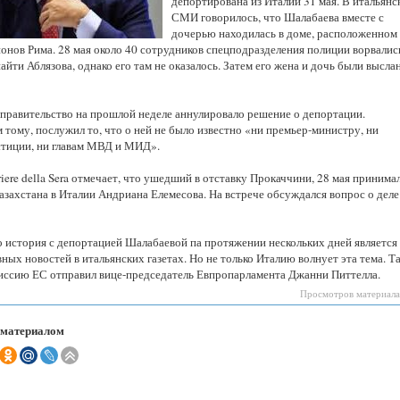
депортирована из Италии 31 мая. В итальянс
Казахстанская
СМИ говорилось, что Шалабаева вместе с
область
дочерью находилась в доме, расположенном 
онов Рима. 28 мая около 40 сотрудников спецподразделения полиции ворвалис
айти Аблязова, однако его там не оказалось. Затем его жена и дочь были высла
 правительство на прошлой неделе аннулировало решение о депортации.
тому, послужил то, что о ней не было известно «ни премьер-министру, ни
тиции, ни главам МВД и МИД».
iere della Sera отмечает, что ушедший в отставку Прокаччини, 28 мая принима
азахстана в Италии Андриана Елемесова. На встрече обсуждался вопрос о деле
о история с депортацией Шалабаевой па протяжении нескольких дней является
вных новостей в итальянских газетах. Но не только Италию волнует эта тема. Та
миссию ЕС отправил вице-председатель Евпропарламента Джанни Питтелла.
Просмотров материала
 материалом