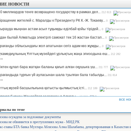
НИЕ НОВОСТИ
0 миллиардов тенге возвращено государству в рамках дел...
212 613
ращение жителей с. Маралды к Президенту РК К.-Ж. Токаеву...
0
ырауда мыңнан астам асыл тұқымды еділбай қойы тірідей...
0
дан былай Алматыда электрлі самокат тек 16 жастан бастап...
0
рағанды облысындағы жол апатынан сегіз адам көз жұмды...
0
хамедиұлының Ұлттық музейдегі ұрлықтың жаңа эпизодына еш...
212 282
іктен құлап бара жатқан баланы қағып алған оқушыға үш...
211 777
рағандыда тұрғын үй ауласынан шала туылған бала табылды...
211 814
ттық музей басшылығына қатысты қылмыстық істі...
212 189
вокат Бурхан Жансейтов задержан в Алматы...
13 318
ВСЕ НО
ъемы производства сахара будут увеличены в семь раз —...
12 350
риалы по теме
рифы на комуслуги изменятся в Казахстане...
12 664
язова осуждена за подложные документы
зова не обвиняется в преступлениях мужа - МИД РК
нистр Аймағамбетов балалардың қауіпсіздігін қамтамасыз...
17 313
кс-главы БТА банка Мухтара Аблязова Алма Шалабаева, депортированная в Казахстан 
олайлы мектеп». Ұлттық жоба арқылы 582 мектеп бой көтереді...
17 387