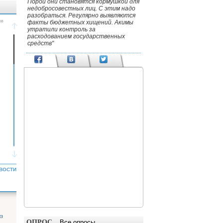
Порой они становятся кормушкой для
недобросовестных лиц. С этим надо
разобраться. Регулярно выявляются
факты бюджетных хищений. Акимы
утратили контроль за
расходованием государственных
средств"
ВОСТИ
из
ОПРОС
Все опросы