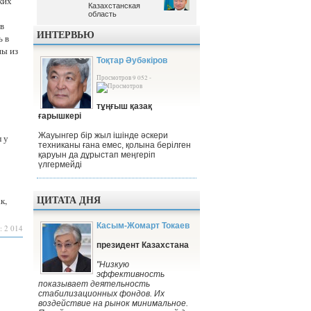
ких
Казахстанская
Казахстанская
область
область
в
ИНТЕРВЬЮ
ь в
ны из
Тоқтар Әубәкіров
Просмотров 9 052 -
тұңғыш қазақ
ғарышкері
Жауынгер бір жыл ішінде әскери
л у
техниканы ғана емес, қолына берілген
қаруын да дұрыстап меңгеріп
үлгермейді
ЦИТАТА ДНЯ
к,
Касым-Жомарт Токаев
: 2 014
президент Казахстана
"Низкую
эффективность
показывает деятельность
стабилизационных фондов. Их
воздействие на рынок минимальное.