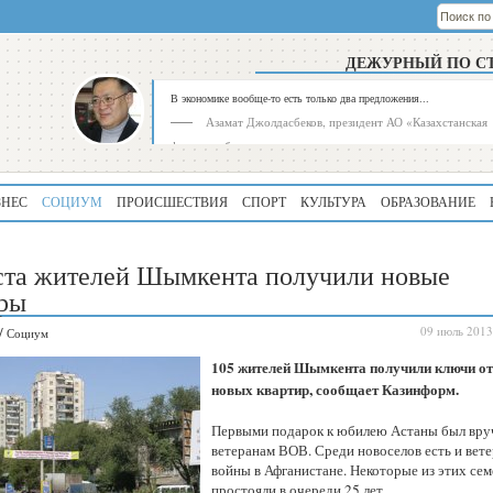
ДЕЖУРНЫЙ ПО С
В экономике вообще-то есть только два предложения...
Азамат Джолдасбеков, президент АО «Казахстанская
фондовая биржа»
ЗНЕС
СОЦИУМ
ПРОИСШЕСТВИЯ
СПОРТ
КУЛЬТУРА
ОБРАЗОВАНИЕ
ста жителей Шымкента получили новые
ры
/
09 июль 2013
Социум
Рейтинг
Регион
105 жителей Шымкента получили ключи от
339
Алматинская
новых квартир, сообщает Казинформ.
область
Первыми подарок к юбилею Астаны был вру
195
Туркестанская
ветеранам ВОВ. Среди новоселов есть и вет
область
войны в Афганистане. Некоторые из этих сем
простояли в очереди 25 лет.
180
Северо-