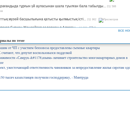
рағандыда тұрғын үй ауласынан шала туылған бала табылды...
211 588
ттық музей басшылығына қатысты қылмыстық істі...
211 962
вокат Бурхан Жансейтов задержан в Алматы...
13 308
ВСЕ НО
ъемы производства сахара будут увеличены в семь раз —...
12 339
риалы по теме
рифы на комуслуги изменятся в Казахстане...
12 653
шим от ЧП с участием бензовоза предоставлены съемные квартиры
читают, что депутат воспользовался подделкой
нистр Аймағамбетов балалардың қауіпсіздігін қамтамасыз...
17 301
вижимости «Самрук-&#1178;азына» начинает строительство многоквартирных домов в
олайлы мектеп». Ұлттық жоба арқылы 582 мектеп бой көтереді...
17 376
азе
ект, ужесточающий ответственность чиновников за непредоставление жилья сиротам од
уперагенты»: серьезный человек Сека уже ждет вас на IVI...
25 563
 150 тысяч казахстанцев получили господдержку, - Минтруда
лабақшаларды лицензиялауды күшейтеміз - министр...
10 745
айылов президенттің үкімет жұмысына қатысты сынына пікір...
7 825
щение средств через платформу АrtSport расследует антикор...
7 519
іміздің басым бөлігінде аптап ыстық болады – ауа райы...
6 395
о президентскую критику...
9 241