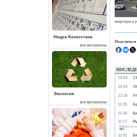
квартиры в 
Недра Казахстана
Поделиться
все материалы
ПОСЛЕД
10:04
23
20:03
Об
Экология
12:16
Ат
все материалы
11:35
Бұ
11:30
Қа
11:17
Мұ
11:01
Би