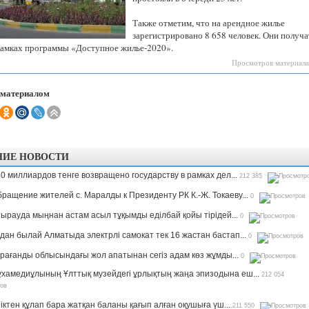
Казахстанская
область
Также отметим, что на арендное жилье
зарегистрировано 8 658 человек. Они получа
рамках программы «Доступное жилье-2020».
Просмотров материала
 материалом
НИЕ НОВОСТИ
0 миллиардов тенге возвращено государству в рамках дел...
212 385
ращение жителей с. Маралды к Президенту РК К.-Ж. Токаеву...
0
ырауда мыңнан астам асыл тұқымды еділбай қойы тірідей...
0
дан былай Алматыда электрлі самокат тек 16 жастан бастап...
0
рағанды облысындағы жол апатынан сегіз адам көз жұмды...
0
хамедиұлының Ұлттық музейдегі ұрлықтың жаңа эпизодына еш...
212 054
іктен құлап бара жатқан баланы қағып алған оқушыға үш...
211 550