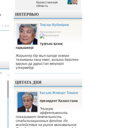
Казахстанская
Казахстанская
область
область
ИНТЕРВЬЮ
т
Тоқтар Әубәкіров
: 2 523
Просмотров 9 048 -
тұңғыш қазақ
ғарышкері
Жауынгер бір жыл ішінде әскери
техниканы ғана емес, қолына берілген
қаруын да дұрыстап меңгеріп
үлгермейді
ЦИТАТА ДНЯ
Касым-Жомарт Токаев
президент Казахстана
"Низкую
эффективность
показывает деятельность
стабилизационных фондов. Их
воздействие на рынок минимальное.