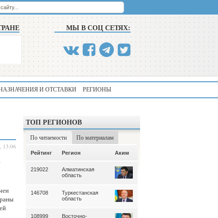
ТРАНЕ
МЫ В СОЦ СЕТЯХ:
НАЗНАЧЕНИЯ И ОТСТАВКИ
РЕГИОНЫ
ТОП РЕГИОНОВ
По читаемости
По материалам
, 13:06
Аким
Рейтинг
Регион
Аким
Рейтинг
Регион
219022
Алматинская
339
Алматинская
область
область
чен
146708
Туркестанская
195
Туркестанская
ераны
область
область
ей
108999
Восточно-
180
Северо-