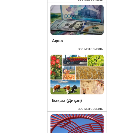
16:29
Ми
16:15
Эк
15:48
Де
15:45
Ел
15:41
Ка
Ақша
все материалы
15:27
Бл
15:00
Қа
14:18
10
13:41
Қа
13:15
Ал
13:14
Жа
Бақша (Диқан)
13:04
Та
все материалы
13:02
В 
12:59
Су