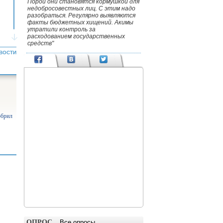
Порой они становятся кормушкой для
недобросовестных лиц. С этим надо
разобраться. Регулярно выявляются
факты бюджетных хищений. Акимы
утратили контроль за
расходованием государственных
средств"
ВОСТИ
обрил
ОПРОС
Все опросы