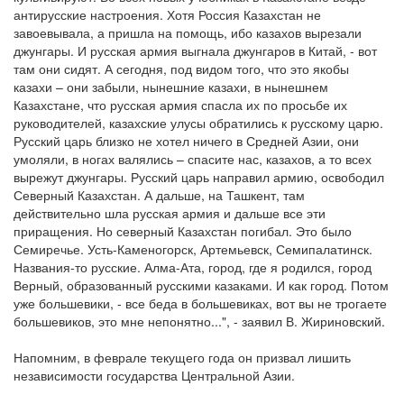
антирусские настроения. Хотя Россия Казахстан не
завоевывала, а пришла на помощь, ибо казахов вырезали
джунгары. И русская армия выгнала джунгаров в Китай, - вот
там они сидят. А сегодня, под видом того, что это якобы
казахи – они забыли, нынешние казахи, в нынешнем
Казахстане, что русская армия спасла их по просьбе их
руководителей, казахские улусы обратились к русскому царю.
Русский царь близко не хотел ничего в Средней Азии, они
умоляли, в ногах валялись – спасите нас, казахов, а то всех
вырежут джунгары. Русский царь направил армию, освободил
Северный Казахстан. А дальше, на Ташкент, там
действительно шла русская армия и дальше все эти
приращения. Но северный Казахстан погибал. Это было
Семиречье. Усть-Каменогорск, Артемьевск, Семипалатинск.
Названия-то русские. Алма-Ата, город, где я родился, город
Верный, образованный русскими казаками. И как город. Потом
уже большевики, - все беда в большевиках, вот вы не трогаете
большевиков, это мне непонятно...", - заявил В. Жириновский.
Напомним, в феврале текущего года он призвал лишить
независимости государства Центральной Азии.