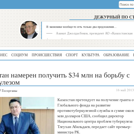
ДЕЖУРНЫЙ ПО С
В экономике вообще-то есть только два предложения...
Азамат Джолдасбеков, президент АО «Казахстанская
фондовая биржа»
ЗНЕС
СОЦИУМ
ПРОИСШЕСТВИЯ
СПОРТ
КУЛЬТУРА
ОБРАЗОВАНИЕ
тан намерен получить $34 млн на борьбу с
улезом
/
16 май 2013
Госорганы
Рейтинг
Регион
Казахстан претендует на получение гранта о
Глобального фонда на развитие
339
Алматинская
область
противотуберкулезной службы в сумме окол
млн долларов США, сообщил директор
195
Туркестанская
Национального центра проблем туберкулеза
область
Тлеухан Абильдаев, передает сайт премьер-
министра РК.
180
Северо-