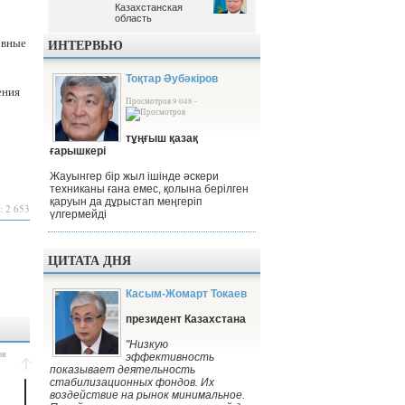
Казахстанская
Казахстанская
область
область
овные
ИНТЕРВЬЮ
Тоқтар Әубәкіров
ения
Просмотров 9 048 -
тұңғыш қазақ
ғарышкері
Жауынгер бір жыл ішінде әскери
техниканы ғана емес, қолына берілген
қаруын да дұрыстап меңгеріп
: 2 653
үлгермейді
ЦИТАТА ДНЯ
Касым-Жомарт Токаев
президент Казахстана
"Низкую
эффективность
показывает деятельность
стабилизационных фондов. Их
воздействие на рынок минимальное.