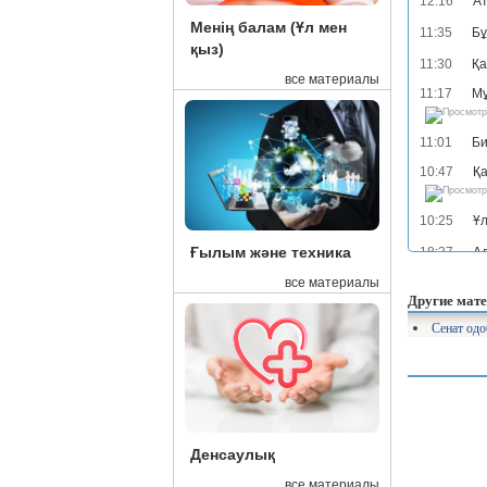
12:16
Ат
Менің балам (Ұл мен
11:35
Бұ
қыз)
11:30
Қа
все материалы
11:17
Мұ
11:01
Би
10:47
Қа
10:25
Ұл
Ғылым және техника
18:37
Ад
все материалы
17:38
Об
Другие мате
17:13
Та
Сенат одо
16:54
Ми
16:52
«Қ
16:52
«С
Денсаулық
16:48
Ба
все материалы
16:43
См