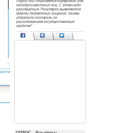
Порой они становятся кормушкой для
недобросовестных лиц. С этим надо
разобраться. Регулярно выявляются
факты бюджетных хищений. Акимы
утратили контроль за
расходованием государственных
средств"
ВОСТИ
ОПРОС
Все опросы