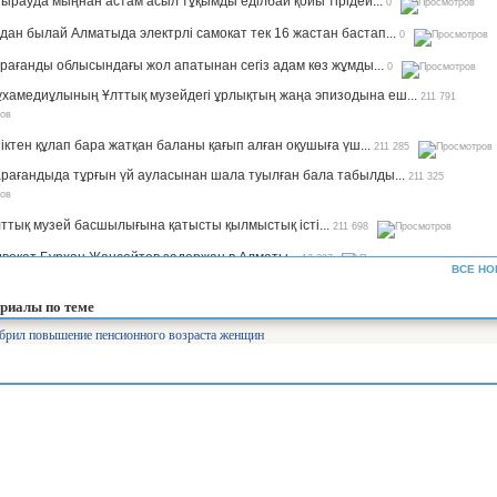
ырауда мыңнан астам асыл тұқымды еділбай қойы тірідей...
0
дан былай Алматыда электрлі самокат тек 16 жастан бастап...
0
рағанды облысындағы жол апатынан сегіз адам көз жұмды...
0
хамедиұлының Ұлттық музейдегі ұрлықтың жаңа эпизодына еш...
211 791
іктен құлап бара жатқан баланы қағып алған оқушыға үш...
211 285
рағандыда тұрғын үй ауласынан шала туылған бала табылды...
211 325
ттық музей басшылығына қатысты қылмыстық істі...
211 698
вокат Бурхан Жансейтов задержан в Алматы...
13 297
ВСЕ НО
ъемы производства сахара будут увеличены в семь раз —...
12 329
риалы по теме
рифы на комуслуги изменятся в Казахстане...
12 639
брил повышение пенсионного возраста женщин
нистр Аймағамбетов балалардың қауіпсіздігін қамтамасыз...
17 288
олайлы мектеп». Ұлттық жоба арқылы 582 мектеп бой көтереді...
17 365
уперагенты»: серьезный человек Сека уже ждет вас на IVI...
25 549
лабақшаларды лицензиялауды күшейтеміз - министр...
10 744
айылов президенттің үкімет жұмысына қатысты сынына пікір...
7 822