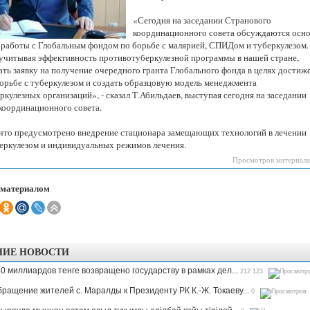
Казахстанская
область
«Сегодня на заседании Странового
координационного совета обсуждаются осн
 работы с Глобальным фондом по борьбе с малярией, СПИДом и туберкулезом.
 учитывая эффективность противотуберкулезной программы в нашей стране,
ать заявку на получение очередного гранта Глобального фонда в целях достиж
борьбе с туберкулезом и создать образцовую модель менеджмента
кулезных организаций», - сказал Т.Абильдаев, выступая сегодня на заседании
координационного совета.
 что предусмотрено внедрение стационара замещающих технологий в лечении
еркулезом и индивидуальных режимов лечения.
Просмотров материала
 материалом
НИЕ НОВОСТИ
0 миллиардов тенге возвращено государству в рамках дел...
212 123
ращение жителей с. Маралды к Президенту РК К.-Ж. Токаеву...
0