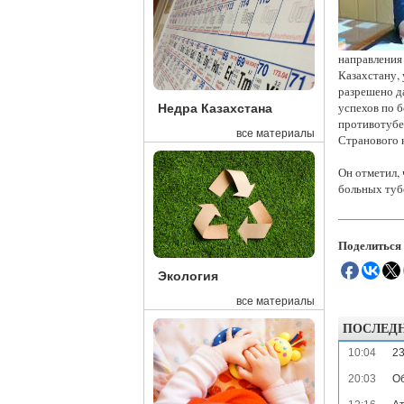
направления
Казахстану,
разрешено д
успехов по 
Недра Казахстана
противотубер
все материалы
Странового 
Он отметил,
больных туб
Поделиться
Экология
все материалы
ПОСЛЕД
10:04
23
20:03
Об