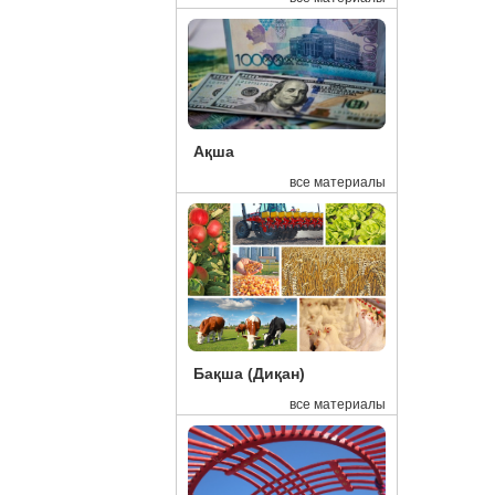
16:42
Хи
16:39
Ел
16:37
Пр
Ақша
16:29
Ми
все материалы
16:15
Эк
15:48
Де
15:45
Ел
15:41
Ка
15:27
Бл
Бақша (Диқан)
15:00
Қа
все материалы
14:18
10
13:41
Қа
13:15
Ал