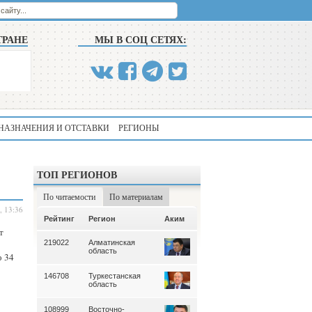
ТРАНЕ
МЫ В СОЦ СЕТЯХ:
НАЗНАЧЕНИЯ И ОТСТАВКИ
РЕГИОНЫ
ТОП РЕГИОНОВ
По читаемости
По материалам
, 13:36
Аким
Рейтинг
Регион
Аким
Рейтинг
Регион
т
219022
Алматинская
339
Алматинская
область
область
о 34
146708
Туркестанская
195
Туркестанская
область
область
108999
Восточно-
180
Северо-