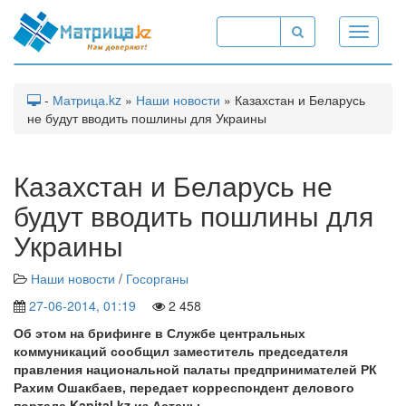
Toggle
navigati
-
Матрица.kz
»
Наши новости
» Казахстан и Беларусь
не будут вводить пошлины для Украины
Казахстан и Беларусь не
будут вводить пошлины для
Украины
Наши новости
/
Госорганы
27-06-2014, 01:19
2 458
Об этом на брифинге в Службе центральных
коммуникаций сообщил заместитель председателя
правления национальной палаты предпринимателей РК
Рахим Ошакбаев, передает корреспондент делового
портала Kapital.kz из Астаны.