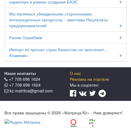
характера в рамках создания ЕАЭС
Мы являемся убежденными сторонниками
интеграционных процессов, - замглавы Нацпалаты
предпринимателей
Рахим Ошакбаев
Импорт из третьих стран Казахстан не заполонит, -
Атамекен
Наши контакты
О нас
+7 708 696 1624
Реклама на портале
+7 708 696 1624
Мы в соцcетях:
kz.matritca@gmail.com
Все права защищены © 2026 «Матрица.Kz» - Нам доверяют!