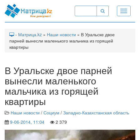
Toggle
navigati
-
Матрица.kz
»
Наши новости
» В Уральске двое
парней вынесли маленького мальчика из горящей
квартиры
В Уральске двое парней
вынесли маленького
мальчика из горящей
квартиры
Наши новости
/
Социум
/
Западно-Казахстанская область
9-06-2014, 11:04
2 379