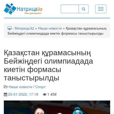
Toggle
navigati
-
Матрица.kz
»
Наши новости
» Қазақстан құрамасының
Бейжіңдегі олимпиадада киетін формасы таныстырылды
Қазақстан құрамасының
Бейжіңдегі олимпиадада
киетін формасы
таныстырылды
Наши новости
/
Спорт
20-01-2022, 17:18
1 459