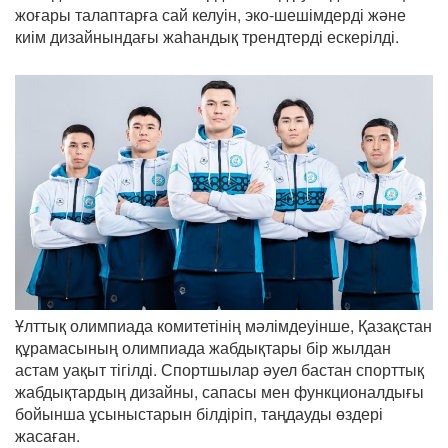
жоғары талаптарға сай келуін, эко-шешімдерді және
киім дизайнындағы жаһандық трендтерді ескерілді.
Ұлттық олимпиада комитетінің мәлімдеуінше, Қазақстан
құрамасының олимпиада жабдықтары бір жылдан
астам уақыт тігілді. Спортшылар әуел бастан спорттық
жабдықтардың дизайны, сапасы мен функционалдығы
бойынша ұсыныстарын білдіріп, таңдауды өздері
жасаған.