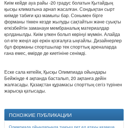
Киім кейде ауа райы -20 градус болатын Қытайдың
қысқы климатына арнап жасалған. Сондықтан сырт
киімде табиғи қаз мамығы бар. Сонымен бірге
форманы тіккен кезде жылуды сақтайтын және суықты
өткізбейтін заманауи мембраналық материалдар
қолданылды. Киім үлкен болып көрінуі мүмкін. Алайда
ол өте жеңіл әрі еркін қозғалуға ыңғайлы. Дизайнерлер
бұл форманы спортшылар тек спорттық ареналарда
ғана емес, өмірде де киетініне сенімді.
Еске сала кетейік, Қысқы Олимпиада ойындары
Бейжіңде 4 ақпанда басталып, 20 ақпанға дейін
жалғасады. Қазақстан құрамасы спорттың сегіз түрінен
жарысқа қатысады.
ПОХОЖИЕ ПУБЛИКАЦИИ
Олимпиада ойындарында тұңғыш рет ел атауы қазақша