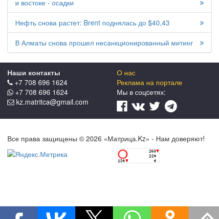
и востоке - осадки
Нефть снова растет: Brent поднялась до $40,43
В Алматы снова прошел несанкционированный митинг
Наши контакты
О нас
+7 708 696 1624
Реклама на портале
+7 708 696 1624
Мы в соцcетях:
kz.matritca@gmail.com
Все права защищены © 2026 «Матрица.Kz» - Нам доверяют!