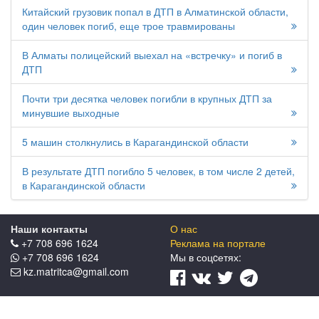
Китайский грузовик попал в ДТП в Алматинской области,
один человек погиб, еще трое травмированы
В Алматы полицейский выехал на «встречку» и погиб в
ДТП
Почти три десятка человек погибли в крупных ДТП за
минувшие выходные
5 машин столкнулись в Карагандинской области
В результате ДТП погибло 5 человек, в том числе 2 детей,
в Карагандинской области
Наши контакты
О нас
+7 708 696 1624
Реклама на портале
+7 708 696 1624
Мы в соцcетях:
kz.matritca@gmail.com