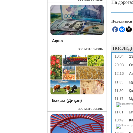
На дорога
Поделиться
Ақша
ПОСЛЕД
все материалы
10:04
23
20:03
Об
12:16
Ат
11:35
Бұ
11:30
Қа
11:17
Мұ
Бақша (Диқан)
все материалы
11:01
Би
10:47
Қа