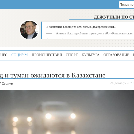
ДЕЖУРНЫЙ ПО С
В экономике вообще-то есть только два предложения...
Азамат Джолдасбеков, президент АО «Казахстанская
фондовая биржа»
ЗНЕС
СОЦИУМ
ПРОИСШЕСТВИЯ
СПОРТ
КУЛЬТУРА
ОБРАЗОВАНИЕ
д и туман ожидаются в Казахстане
/
24 декабрь 2021
Социум
Рейтинг
Регион
339
Алматинская
область
195
Туркестанская
область
180
Северо-