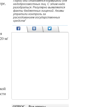
Порой они становятся кормушкой для
ере,
недобросовестных лиц. С этим надо
разобраться. Регулярно выявляются
факты бюджетных хищений. Акимы
утратили контроль за
расходованием государственных
средств"
ся
20 м/
ской
асти
ОПРОС
Все опросы