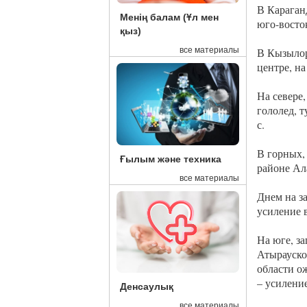
В Караганд
Менің балам (Ұл мен
юго-восток
қыз)
все материалы
В Кызылор
центре, на
На севере
гололед, т
с.
В горных,
Ғылым және техника
районе Ала
все материалы
Днем на з
усиление в
На юге, за
Атырауско
области ож
– усиление
Денсаулық
все материалы