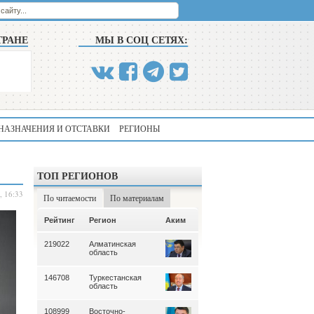
ТРАНЕ
МЫ В СОЦ СЕТЯХ:
НАЗНАЧЕНИЯ И ОТСТАВКИ
РЕГИОНЫ
ТОП РЕГИОНОВ
, 16:33
По читаемости
По материалам
Аким
Рейтинг
Регион
Аким
Рейтинг
Регион
219022
Алматинская
339
Алматинская
область
область
146708
Туркестанская
195
Туркестанская
область
область
108999
Восточно-
180
Северо-