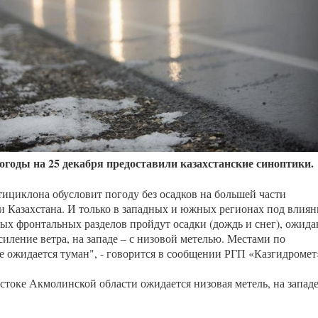
Казахстанская
область
огоды на 25 декабря предоставили казахстанские синоптики.
тициклона обусловит погоду без осадков на большей части
и Казахстана. И только в западных и южных регионах под влия
ых фронтальных разделов пройдут осадки (дождь и снег), ожида
силение ветра, на западе – с низовой метелью. Местами по
е ожидается туман", - говорится в сообщении РГП «Казгидромет
остоке Акмолинской области ожидается низовая метель, на западе