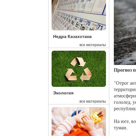
Недра Казахстана
все материалы
Прогноз п
"Отрог ан
территори
Экология
атмосферн
гололед, у
все материалы
республик
На юге, в
туман.