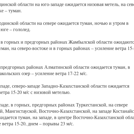
инской области на юго-западе ожидается низовая метель, на сев
е – туман.
динской области на севере ожидается туман, ночью и утром в
 юге – гололед.
, в горных и предгорных районах Жамбылской области ожидают
уман, на северо-востоке и в горных районах – усиление ветра 15-
 предгорных районах Алматинской области ожидается туман, в
кольских озер – усиление ветра 17-22 м/с.
ападе, северо-западе Западно-Казахстанской области ожидается
етра 15-20 м/с с низовой метелью.
паде, в горных, предгорных районах Туркестанской, на севере
й, Мангистауской, Восточно-Казахстанской, на западе Костанай
идается туман, на западе, в центре Восточно-Казахстанской обл
 ветра 15-20, днем – порывы 23 м/с.