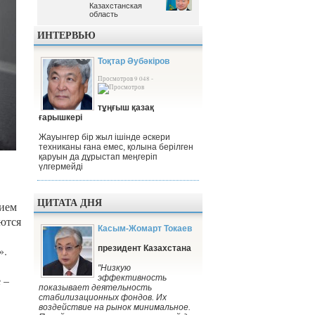
Казахстанская
Казахстанская
область
область
ИНТЕРВЬЮ
Тоқтар Әубәкіров
Просмотров 9 048 -
тұңғыш қазақ
ғарышкері
Жауынгер бір жыл ішінде әскери
техниканы ғана емес, қолына берілген
қаруын да дұрыстап меңгеріп
үлгермейді
ЦИТАТА ДНЯ
нием
ются
Касым-Жомарт Токаев
президент Казахстана
».
"Низкую
эффективность
 –
показывает деятельность
стабилизационных фондов. Их
воздействие на рынок минимальное.