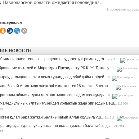
х Павлодарской области ожидается гололедица.
Просмотров материа
 материалом
НИЕ НОВОСТИ
0 миллиардов тенге возвращено государству в рамках дел...
212 351
ращение жителей с. Маралды к Президенту РК К.-Ж. Токаеву...
0
ырауда мыңнан астам асыл тұқымды еділбай қойы тірідей...
0
дан былай Алматыда электрлі самокат тек 16 жастан бастап...
0
рағанды облысындағы жол апатынан сегіз адам көз жұмды...
0
хамедиұлының Ұлттық музейдегі ұрлықтың жаңа эпизодына еш...
212 020
іктен құлап бара жатқан баланы қағып алған оқушыға үш...
211 516
рағандыда тұрғын үй ауласынан шала туылған бала табылды...
211 554