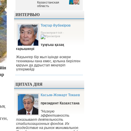
Казахстанская
Казахстанская
область
область
ИНТЕРВЬЮ
Тоқтар Әубәкіров
Просмотров 9 048 -
тұңғыш қазақ
ғарышкері
Жауынгер бір жыл ішінде әскери
техниканы ғана емес, қолына берілген
қаруын да дұрыстап меңгеріп
йін
үлгермейді
ар
ЦИТАТА ДНЯ
Касым-Жомарт Токаев
президент Казахстана
лық
"Низкую
эффективность
ген,
показывает деятельность
стабилизационных фондов. Их
воздействие на рынок минимальное.