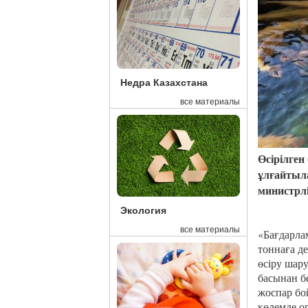
Недра Казахстана
все материалы
Өсірілген
ұлғайтыла
министрлі
Экология
все материалы
«Бағдарла
тоннаға д
өсіру шар
басынан б
жоспар бо
көлемде о