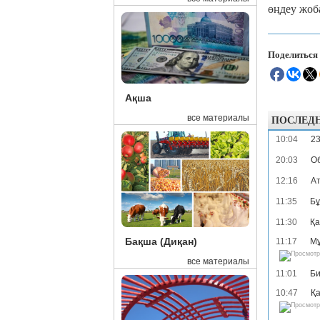
өңдеу жоб
Поделиться
Ақша
ПОСЛЕД
все материалы
10:04
23
20:03
Об
12:16
Ат
11:35
Бұ
11:30
Қа
Бақша (Диқан)
11:17
Мұ
все материалы
11:01
Би
10:47
Қа