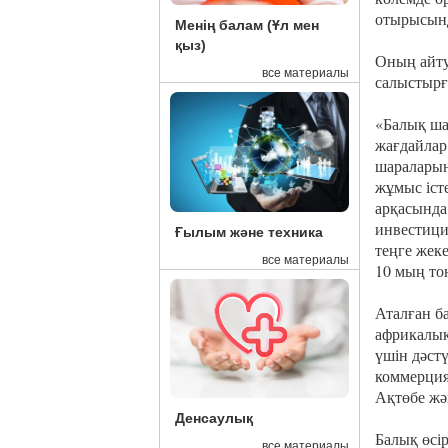
отырысын
Менің балам (Ұл мен
қыз)
Оның айту
все материалы
салыстырға
«Балық ша
жағдайлар
шараларын
жұмыс іст
арқасында
инвестици
Ғылым және техника
теңге жек
все материалы
10 мың то
Аталған б
африкалық
үшін дәстү
коммерция
Ақтөбе жә
Денсаулық
Балық өсі
все материалы