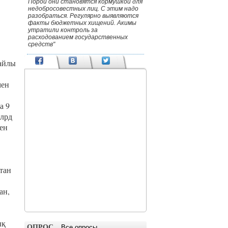
Порой они становятся кормушкой для
недобросовестных лиц. С этим надо
разобраться. Регулярно выявляются
факты бюджетных хищений. Акимы
утратили контроль за
расходованием государственных
средств"
айлы
мен
а 9
млрд
ен
тан
ан,
ық
ОПРОС
Все опросы