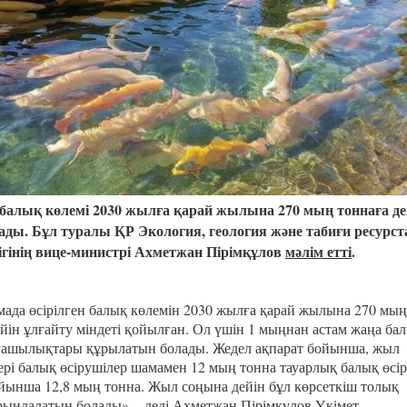
Казахстанская
область
 балық көлемі 2030 жылға қарай жылына 270 мың тоннаға де
ды. Бұл туралы ҚР Экология, геология және табиғи ресурст
гінің вице-министрі Ахметжан Пірімқұлов
мәлім етті
.
мада өсірілген балық көлемін 2030 жылға қарай жылына 270 мың
ейін ұлғайту міндеті қойылған. Ол үшін 1 мыңнан астам жаңа ба
уашылықтары құрылатын болады. Жедел ақпарат бойынша, жыл
ері балық өсірушілер шамамен 12 мың тонна тауарлық балық өсір
йынша 12,8 мың тонна. Жыл соңына дейін бұл көрсеткіш толық
рындалатын болады», - деді Ахметжан Пірімқұлов Үкімет