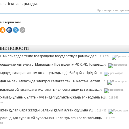
асы іске асырылды.
Просмотров материала
 материалом
НИЕ НОВОСТИ
0 миллиардов тенге возвращено государству в рамках дел...
212 274
ращение жителей с. Маралды к Президенту РК К.-Ж. Токаеву...
0
ырауда мыңнан астам асыл тұқымды еділбай қойы тірідей...
0
дан былай Алматыда электрлі самокат тек 16 жастан бастап...
0
рағанды облысындағы жол апатынан сегіз адам көз жұмды...
0
хамедиұлының Ұлттық музейдегі ұрлықтың жаңа эпизодына еш...
211 943
іктен құлап бара жатқан баланы қағып алған оқушыға үш...
211 439
рағандыда тұрғын үй ауласынан шала туылған бала табылды...
211 478