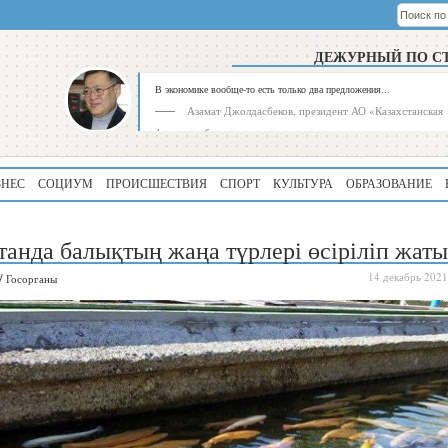
ДЕЖУРНЫЙ ПО С
В экономике вообще-то есть только два предложения...
Азамат Джолдасбеков, президент АО «Казахстанская
фондовая биржа»
ЗНЕС
СОЦИУМ
ПРОИСШЕСТВИЯ
СПОРТ
КУЛЬТУРА
ОБРАЗОВАНИЕ
танда балықтың жаңа түрлері өсіріліп жат
/
14 декабрь 2021
Госорганы
Рейтинг
Регион
339
Алматинская
область
195
Туркестанская
область
180
Северо-