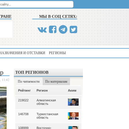
ТРАНЕ
МЫ В СОЦ СЕТЯХ:
НАЗНАЧЕНИЯ И ОТСТАВКИ
РЕГИОНЫ
ыр
ТОП РЕГИОНОВ
, 11:42
По читаемости
По материалам
Аким
Рейтинг
Регион
Аким
Рейтинг
Регион
219022
Алматинская
339
Алматинская
область
область
146708
Туркестанская
195
Туркестанская
область
область
108999
Восточно-
180
Северо-