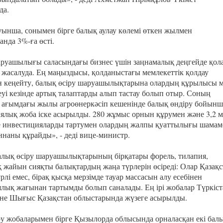
да.
ынша, сонымен бірге балық аулау көлемі өткен жылмен
нда 3%-ға өсті.
руашылығы саласындағы бизнес үшін заңнамалық деңгейде қол
 жасалуда. Ең маңыздысы, қолданыстағы мемлекеттік қолдау
 кеңейту, балық өсіру шаруашылықтарына олардың құрылысы 
еуі кезінде артық талаптарды алып тастау болып отыр. Соның
 ағымдағы жылы агроөнеркәсіп кешенінде балық өндіру бойынш
ялық жоба іске асырылды. 280 жұмыс орнын құрумен және 3,2 
е инвестицияларды тартумен олардың жалпы қуаттылығы шамам
ннаны құрайды», - деді вице-министр.
алық өсіру шаруашылықтарының бірқатары форель, тилапия,
 жайын сияқты балықтардың жаңа түрлерін өсіреді: Олар Қазақс
рлі емес, бірақ қысқа мерзімде тауар массасын алу есебінен
лық жағынан тартымды болып саналады. Ең ірі жобалар Түркіст
не Шығыс Қазақстан облыстарында жүзеге асырылды.
ру жобаларымен бірге Қызылорда облысында орналасқан екі бал