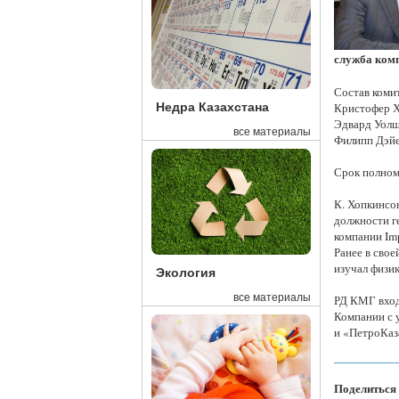
служба ком
Состав комит
Недра Казахстана
Кристофер Х
Эдвард Уолш
все материалы
Филипп Дэйе
Срок полном
К. Хопкинсон
должности ге
компании Im
Ранее в свое
изучал физи
Экология
все материалы
РД КМГ вход
Компании с 
и «ПетроКаза
Поделиться