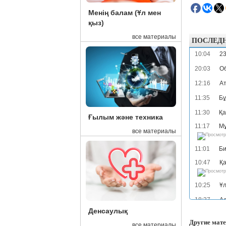
Менің балам (Ұл мен
қыз)
все материалы
ПОСЛЕД
10:04
23
20:03
Об
12:16
Ат
11:35
Бұ
11:30
Қа
Ғылым және техника
11:17
Мұ
все материалы
11:01
Би
10:47
Қа
10:25
Ұл
18:37
Ад
Денсаулық
17:38
Об
Другие мате
все материалы