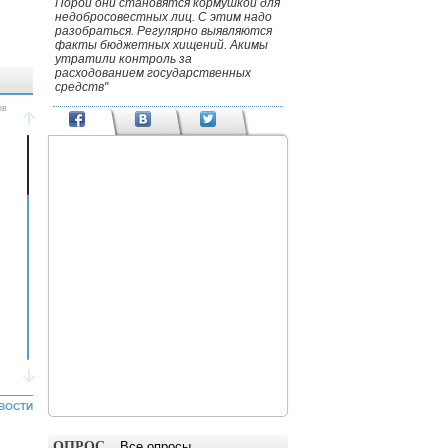
Порой они становятся кормушкой для
недобросовестных лиц. С этим надо
разобраться. Регулярно выявляются
факты бюджетных хищений. Акимы
утратили контроль за
расходованием государственных
средств"
ВОСТИ
ОПРОС
Все опросы