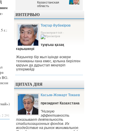
Д
Казахстанская
Казахстанская
область
область
ниям
с-
ИНТЕРВЬЮ
Тоқтар Әубәкіров
5 г.:
Просмотров 9 048 -
тұңғыш қазақ
ғарышкері
Жауынгер бір жыл ішінде әскери
техниканы ғана емес, қолына берілген
қаруын да дұрыстап меңгеріп
ал
үлгермейді
ора
ы BG.
инсон
ЦИТАТА ДНЯ
Касым-Жомарт Токаев
унай»)
президент Казахстана
"Низкую
: 2 291
эффективность
показывает деятельность
стабилизационных фондов. Их
воздействие на рынок минимальное.