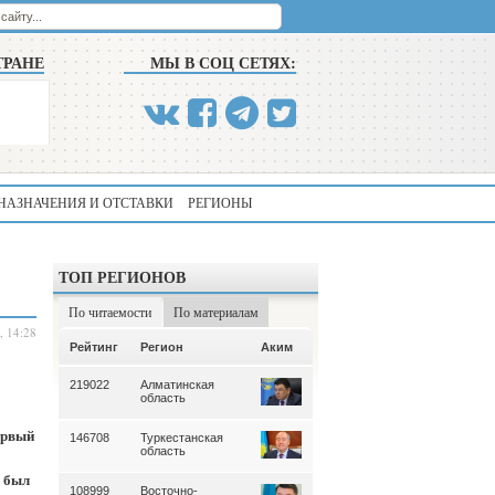
ТРАНЕ
МЫ В СОЦ СЕТЯХ:
НАЗНАЧЕНИЯ И ОТСТАВКИ
РЕГИОНЫ
ТОП РЕГИОНОВ
По читаемости
По материалам
, 14:28
Аким
Рейтинг
Регион
Аким
Рейтинг
Регион
219022
Алматинская
339
Алматинская
область
область
ервый
146708
Туркестанская
195
Туркестанская
область
область
 был
108999
Восточно-
180
Северо-