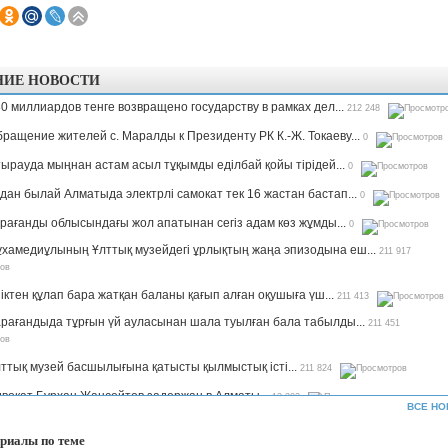
НИЕ НОВОСТИ
0 миллиардов тенге возвращено государству в рамках дел...
212 248
ращение жителей с. Маралды к Президенту РК К.-Ж. Токаеву...
0
ырауда мыңнан астам асыл тұқымды еділбай қойы тірідей...
0
дан былай Алматыда электрлі самокат тек 16 жастан бастап...
0
рағанды облысындағы жол апатынан сегіз адам көз жұмды...
0
хамедиұлының Ұлттық музейдегі ұрлықтың жаңа эпизодына еш...
211 917
іктен құлап бара жатқан баланы қағып алған оқушыға үш...
211 413
рағандыда тұрғын үй ауласынан шала туылған бала табылды...
211 451
ттық музей басшылығына қатысты қылмыстық істі...
211 824
вокат Бурхан Жансейтов задержан в Алматы...
13 303
ВСЕ НО
ъемы производства сахара будут увеличены в семь раз —...
12 334
риалы по теме