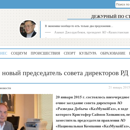
ДЕЖУРНЫЙ ПО С
В экономике вообще-то есть только два предложения...
Азамат Джолдасбеков, президент АО «Казахстанская
фондовая биржа»
ЗНЕС
СОЦИУМ
ПРОИСШЕСТВИЯ
СПОРТ
КУЛЬТУРА
ОБРАЗОВАНИЕ
 новый председатель совета директоров РД
21 январь 2015
новости
Рейтинг
Регион
20 января 2015 г. состоялось внеочередное
339
Алматинская
очное заседание совета директоров АО
область
«Разведка Добыча «КазМунайГаз», в ходе
которого Кристофер Саймон Хопкинсон, п
195
Туркестанская
область
заместитель председателя правления АО
«Национальная Компания «КазМунайГаз»,
180
Северо-