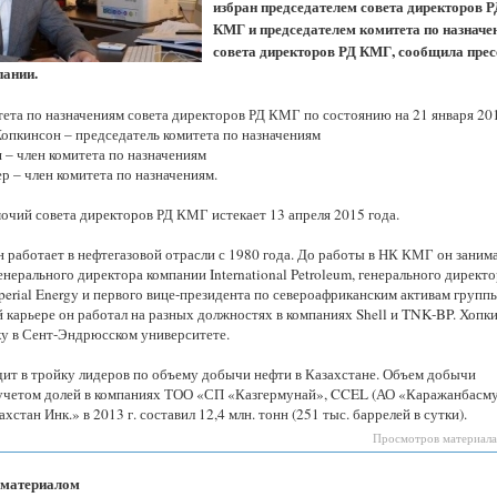
избран председателем совета директоров Р
Казахстанская
область
КМГ и председателем комитета по назначе
совета директоров РД КМГ, сообщила прес
пании.
ета по назначениям совета директоров РД КМГ по состоянию на 21 января 201
опкинсон – председатель комитета по назначениям
 – член комитета по назначениям
р – член комитета по назначениям.
очий совета директоров РД КМГ истекает 13 апреля 2015 года.
 работает в нефтегазовой отрасли с 1980 года. До работы в НК КМГ он заним
нерального директора компании International Petroleum, генерального директ
perial Energy и первого вице-президента по североафриканским активам групп
й карьере он работал на разных должностях в компаниях Shell и TNK-BP. Хопк
ку в Сент-Эндрюсском университете.
ит в тройку лидеров по объему добычи нефти в Казахстане. Объем добычи
учетом долей в компаниях ТОО «СП «Казгермунай», CCEL (АО «Каражанбасм
хстан Инк.» в 2013 г. составил 12,4 млн. тонн (251 тыс. баррелей в сутки).
Просмотров материала
 материалом