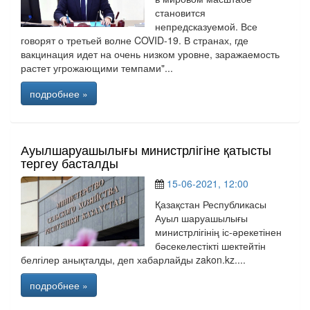
становится
непредсказуемой. Все
говорят о третьей волне COVID-19. В странах, где
вакцинация идет на очень низком уровне, заражаемость
растет угрожающими темпами"...
подробнее »
Ауылшаруашылығы министрлігіне қатысты
тергеу басталды
15-06-2021, 12:00
Қазақстан Республикасы
Ауыл шаруашылығы
министрлігінің іс-әрекетінен
бәсекелестікті шектейтін
белгілер анықталды, деп хабарлайды zakon.kz....
подробнее »