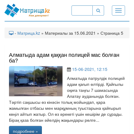
Toggle
navigati
-
Матрица.kz
» Материалы за 15.06.2021 » Страница 5
Алматыда адам қаққан полицей мас болған
ба?
15-06-2021, 12:15
Алматыда патрулдік полицей
адам қағып өлтірді. Қайғылы
оқиға таңғы 7 шамасында
Алатау ауданында болған.
Тәртіп сақшысы өз кінәсін толық мойындап, қара
жамылған отбасы мен марқұмның туыстарына қайғырып
көңіл айтып жатыр. Ол өз әрекеті үшін кешірім де сұрады.
Бірақ қаза болған әйелдің жақындары рөлге...
подробнее »