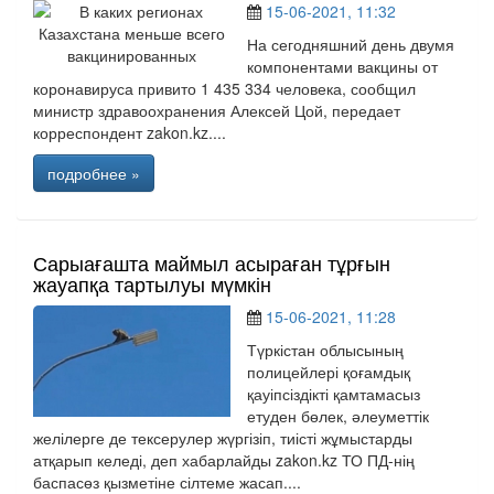
15-06-2021, 11:32
На сегодняшний день двумя
компонентами вакцины от
коронавируса привито 1 435 334 человека, сообщил
министр здравоохранения Алексей Цой, передает
корреспондент zakon.kz....
подробнее »
Сарыағашта маймыл асыраған тұрғын
жауапқа тартылуы мүмкін
15-06-2021, 11:28
Түркістан облысының
полицейлері қоғамдық
қауіпсіздікті қамтамасыз
етуден бөлек, әлеуметтік
желілерге де тексерулер жүргізіп, тиісті жұмыстарды
атқарып келеді, деп хабарлайды zakon.kz ТО ПД-нің
баспасөз қызметіне сілтеме жасап....