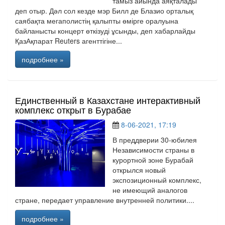
тамыз айында аяқталады
деп отыр. Дәл сол кезде мэр Билл де Блазио орталық
саябақта мегаполистің қалыпты өмірге оралуына
байланысты концерт өткізуді ұсынды, деп хабарлайды
ҚазАқпарат Reuters агенттігіне...
подробнее »
Единственный в Казахстане интерактивный
комплекс открыт в Бурабае
8-06-2021, 17:19
В преддверии 30-юбилея
Независимости страны в
курортной зоне Бурабай
открылся новый
экспозиционный комплекс,
не имеющий аналогов
стране, передает управление внутренней политики....
подробнее »