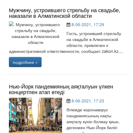
Мужчину, устроившего стрельбу на свадьбе,
наказали в Алматинской области
8-06-2021, 17:29
Гость, устроивший стрельбу
на свадьбе в Алматинской
области, привлечен к
административной ответственности, сообщает zakon.kz....
подробнее »
Нью-Йорк пандемияның аяқталуын үлкен
концертпен атап өтеді
8-06-2021, 17:23
Әлемде коронавирус
пандемиясының нақты
аяқталу күнін болжау қиын,
дегенмен Нью-Йорк билігі