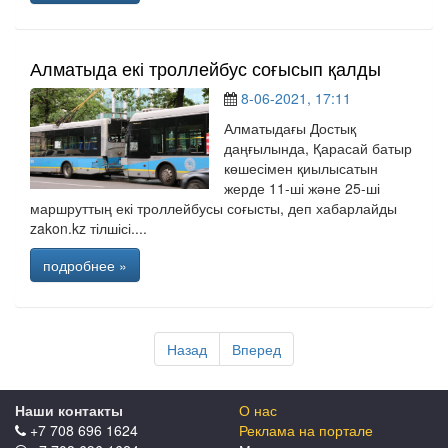
Алматыда екі троллейбус соғысып қалды
8-06-2021, 17:11
Алматыдағы Достық
даңғылында, Қарасай батыр
көшесімен қиылысатын
жерде 11-ші және 25-ші
маршруттың екі троллейбусы соғысты, деп хабарлайды
zakon.kz тілшісі....
подробнее »
Назад
Вперед
Наши контакты
О нас
+7 708 696 1624
Реклама на портале