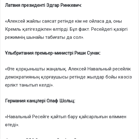
Латвия президенті Эдгар Ринкевич:
«Алексей жайлы саясат ретінде кім не ойласа да, оны
Кремль қатігездікпен өлтірді. Бұл факт. Ресейдегі қазіргі
режимнің шынайы табиғаты да сол».
Ұлыбритания премьер-министрі Риши Сунак:
«Өте қорқынышты жаңалық. Алексей Навальный ресейлік
демократияның қорғаушысы ретінде жылдар бойы көзсіз
ерлікт танытып келді».
Германия канцлері Олаф Шольц:
«Навальный Ресейге қайтып бару қайсарлығын өліммен
өтеді».