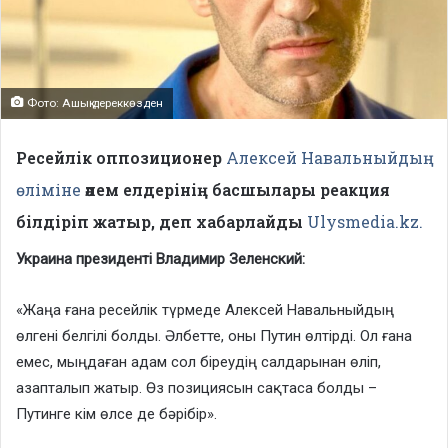
Фото: Ашық дереккөзден
Ресейлік оппозиционер
Алексей Навальныйдың
өліміне
әлем елдерінің басшылары реакция
білдіріп жатыр, деп хабарлайды
Ulysmedia.kz.
Украина президенті Владимир Зеленский:
«Жаңа ғана ресейлік түрмеде Алексей Навальныйдың
өлгені белгілі болды. Әлбетте, оны Путин өлтірді. Ол ғана
емес, мыңдаған адам сол біреудің салдарынан өліп,
азапталып жатыр. Өз позициясын сақтаса болды –
Путинге кім өлсе де бәрібір».