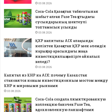
03.08.2026
Coca-Cola Қазақстан табиғатынан
шабыт алған Fuse Tea құтыдағы
сусындарының шектеулі
топтамасын ұсынды
03.08.2026
ҚХР капиталы AIX алаңында:
неліктен Қазақстан ҚХР мен әлемдік
нарықтар арасындағы жаңа
инвестициялық көпірге айналып
келеді?
03.08.2026
Капитал из КНР на AIX: почему Казахстан
становится новым инвестиционным мостом между
КНР и мировыми рынками
03.08.2026
Coca-Cola создала лимитированную
коллекцию баночек Fuse Tea,
вдохновленную ланшафтами