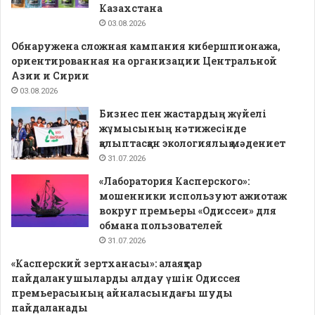
Казахстана
03.08.2026
Обнаружена сложная кампания кибершпионажа,
ориентированная на организации Центральной
Азии и Сирии
03.08.2026
Бизнес пен жастардың жүйелі
жұмысының нәтижесінде
қалыптасқан экологиялық мәдениет
31.07.2026
«Лаборатория Касперского»:
мошенники используют ажиотаж
вокруг премьеры «Одиссеи» для
обмана пользователей
31.07.2026
«Касперский зертханасы»: алаяқтар
пайдаланушыларды алдау үшін Одиссея
премьерасының айналасындағы шуды
пайдаланады