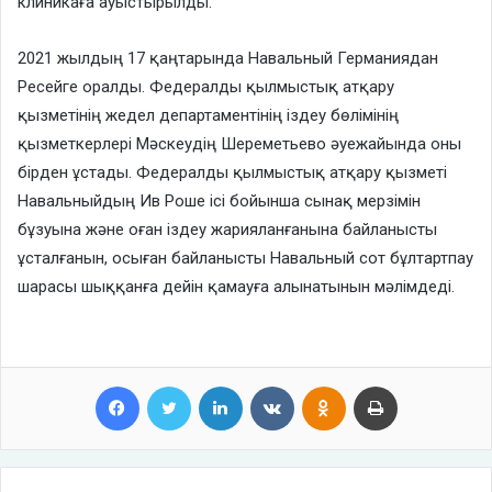
клиникаға ауыстырылды.
2021 жылдың 17 қаңтарында Навальный Германиядан
Ресейге оралды. Федералды қылмыстық атқару
қызметінің жедел департаментінің іздеу бөлімінің
қызметкерлері Мәскеудің Шереметьево әуежайында оны
бірден ұстады. Федералды қылмыстық атқару қызметі
Навальныйдың Ив Роше ісі бойынша сынақ мерзімін
бұзуына және оған іздеу жарияланғанына байланысты
ұсталғанын, осыған байланысты Навальный сот бұлтартпау
шарасы шыққанға дейін қамауға алынатынын мәлімдеді.
Facebook
Twitter
LinkedIn
VKontakte
Odnoklassniki
Print