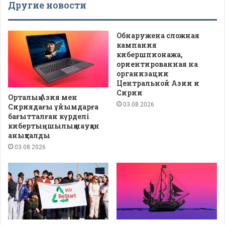
Другие новости
Обнаружена сложная
кампания
кибершпионажа,
ориентированная на
организации
Центральной Азии и
Сирии
Орталық Азия мен
03.08.2026
Сириядағы ұйымдарға
бағытталған күрделі
кибертыңшылық науқан
анықталды
03.08.2026