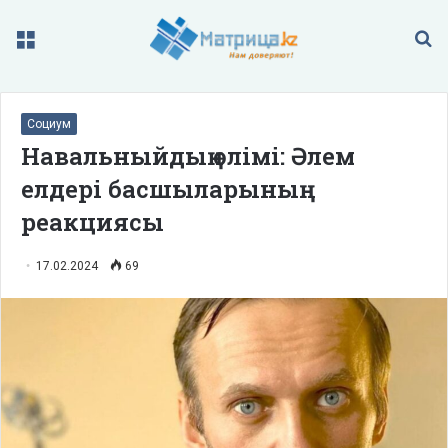
Меню
П
Социум
Навальныйдың өлімі: Әлем
елдері басшыларының
реакциясы
17.02.2024
69