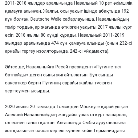
2011-2018 жылдар аралығында Навальный 10 рет әкімшілік
қамауға алынған. Жалпы, осы уақыт ішінде абақтыда 192
күн болған. Deutsche Welle хабарлауынша, Навальныйдың
темір тордың ар жағында өткізген уақыты 2017 жылы күрт
өсіп, 2018 жылы 80 күнді құрады. Навальный 2011-2019
жылдар аралығында 474 күн қамауға алынды (оның 232-сі
арнайы тергеу изоляторында, 242-сі үйқамақта).
Әйтсе де, Навальныйға Ресей президенті «Путинге тісі
батпайды» деген сыны жиі айтылатын. Бұл сынды
саясаткер бертін Путиннің сарайы жайлы түсірген
зерттеуімен ысырды.
2020 жылы 20 тамызда Томскіден Мәскеуге қарай ұшқан
Алексей Навальныйдың жағдайы ұшақта күрт нашарлап,
ол есінен танып қалған. Алғашында Омбы ауруханасына
жатқызылған саясаткер екі күннен кейін Германиядағы