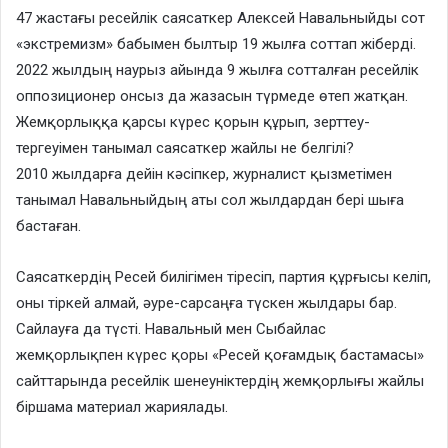
47 жастағы ресейлік саясаткер Алексей Навальныйды сот
«экстремизм» бабымен былтыр 19 жылға соттап жіберді.
2022 жылдың наурыз айында 9 жылға сотталған ресейлік
оппозиционер онсыз да жазасын түрмеде өтеп жатқан.
Жемқорлыққа қарсы күрес қорын құрып, зерттеу-
тергеуімен танымал саясаткер жайлы не белгілі?
2010 жылдарға дейін кәсіпкер, журналист қызметімен
танымал Навальныйдың аты сол жылдардан бері шыға
бастаған.
Саясаткердің Ресей билігімен тіресіп, партия құрғысы келіп,
оны тіркей алмай, әуре-сарсаңға түскен жылдары бар.
Сайлауға да түсті. Навальный мен Сыбайлас
жемқорлықпен күрес қоры «Ресей қоғамдық бастамасы»
сайттарында ресейлік шенеуніктердің жемқорлығы жайлы
біршама материал жариялады.