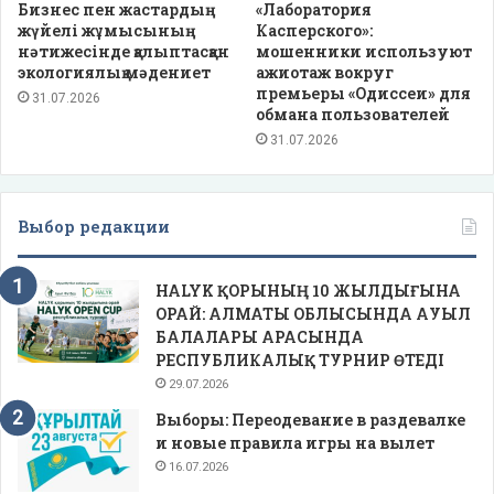
Бизнес пен жастардың
«Лаборатория
жүйелі жұмысының
Касперского»:
нәтижесінде қалыптасқан
мошенники используют
экологиялық мәдениет
ажиотаж вокруг
премьеры «Одиссеи» для
31.07.2026
обмана пользователей
31.07.2026
Выбор редакции
HALYK ҚОРЫНЫҢ 10 ЖЫЛДЫҒЫНА
ОРАЙ: АЛМАТЫ ОБЛЫСЫНДА АУЫЛ
БАЛАЛАРЫ АРАСЫНДА
РЕСПУБЛИКАЛЫҚ ТУРНИР ӨТЕДІ
29.07.2026
Выборы: Переодевание в раздевалке
и новые правила игры на вылет
16.07.2026