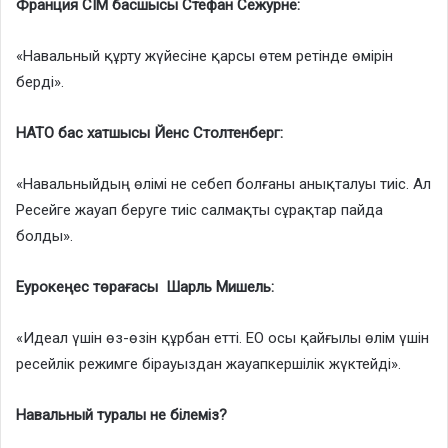
Франция СІМ басшысы Стефан Сежурне:
«Навальный құрту жүйесіне қарсы өтем ретінде өмірін
берді».
НАТО бас хатшысы Йенс Столтенберг:
«Навальныйдың өлімі не себеп болғаны анықталуы тиіс. Ал
Ресейге жауап беруге тиіс салмақты сұрақтар пайда
болды».
Еурокеңес төрағасы Шарль Мишель:
«Идеал үшін өз-өзін құрбан етті. ЕО осы қайғылы өлім үшін
ресейлік режимге бірауыздан жауапкершілік жүктейді».
Навальный туралы не білеміз?