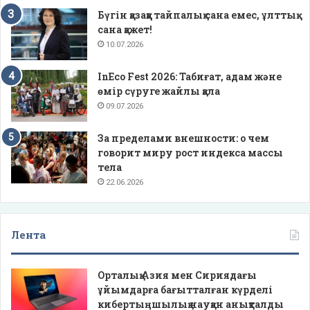
Бүгін қазаққа тайпалық сана емес, ұлттық
сана қажет!
10.07.2026
InEco Fest 2026: Табиғат, адам және
өмір сүруге жайлы қала
09.07.2026
За пределами внешности: о чем
говорит миру рост индекса массы
тела
22.06.2026
Лента
Орталық Азия мен Сириядағы
ұйымдарға бағытталған күрделі
кибертыңшылық науқан анықталды