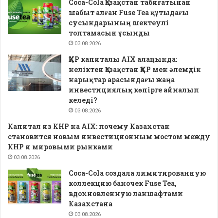
Coca-Cola Қазақстан табиғатынан
шабыт алған Fuse Tea құтыдағы
сусындарының шектеулі
топтамасын ұсынды
03.08.2026
ҚХР капиталы AIX алаңында:
неліктен Қазақстан ҚХР мен әлемдік
нарықтар арасындағы жаңа
инвестициялық көпірге айналып
келеді?
03.08.2026
Капитал из КНР на AIX: почему Казахстан
становится новым инвестиционным мостом между
КНР и мировыми рынками
03.08.2026
Coca-Cola создала лимитированную
коллекцию баночек Fuse Tea,
вдохновленную ланшафтами
Казахстана
03.08.2026