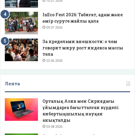
10.07.2026
InEco Fest 2026: Табиғат, адам және
өмір сүруге жайлы қала
09.07.2026
За пределами внешности: о чем
говорит миру рост индекса массы
тела
22.06.2026
Лента
Орталық Азия мен Сириядағы
ұйымдарға бағытталған күрделі
кибертыңшылық науқан
анықталды
03.08.2026