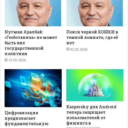
Нугман Аралбай:
Поиск черной КОШКИ в
«Геоботаника» не может
темной комнате, где её
быть вне
нет
государственной
02.02.2026
политики
15.05.2026
Kaspersky для Android
теперь защищает
Цифровизация
пользователей от
предполагает
фишинга в
фундаментальную