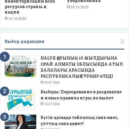
уведомлениях
инвентаризацию всех
ресурсов страны и
03.10.2025
нации
16.10.2025
Выбор редакции
HALYK ҚОРЫНЫҢ 10 ЖЫЛДЫҒЫНА
ОРАЙ: АЛМАТЫ ОБЛЫСЫНДА АУЫЛ
БАЛАЛАРЫ АРАСЫНДА
РЕСПУБЛИКАЛЫҚ ТУРНИР ӨТЕДІ
29.07.2026
Выборы: Переодевание в раздевалке
и новые правила игры на вылет
16.07.2026
Бүгін қазаққа тайпалық сана емес,
ұлттық сана қажет!