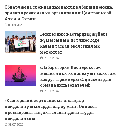
Обнаружена сложная кампания кибершпионажа,
ориентированная на организации Центральной
Азии и Сирии
03.08.2026
Бизнес пен жастардың жүйелі
жұмысының нәтижесінде
қалыптасқан экологиялық
мәдениет
31.07.2026
«Лаборатория Касперского»:
мошенники используют ажиотаж
вокруг премьеры «Одиссеи» для
обмана пользователей
31.07.2026
«Касперский зертханасы»: алаяқтар
пайдаланушыларды алдау үшін Одиссея
премьерасының айналасындағы шуды
пайдаланады
31.07.2026