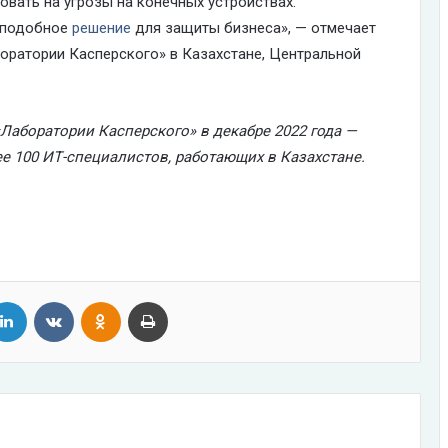
вать на угрозы на конечных устройствах.
т подобное
решение
для защиты бизнеса», — отмечает
оратории Касперского» в Казахстане, Центральной
«Лаборатории Касперского» в декабре 2022 года —
ее 100 ИТ-специалистов, работающих в Казахстане.
tter
LinkedIn
VKontakte
Odnoklassniki
Print