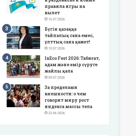
правила игры на
вылет
16.07.2026
Бүгін қазаққа
тайпалық сана емес,
ұлттық сана қажет!
10.07.2026
InEco Fest 2026: Табиғат,
адам және өмір сүруге
жайлы қала
09.07.2026
За пределами
внешности: о чем
говорит миру рост
индекса массы тела
22.06.2026