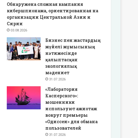
Обнаружена сложная кампания
кибершпионажа, ориентированная на
организации Центральной Азии и
Сирии
03.08.2026
Бизнес пен жастардың
жүйелі жұмысының
нәтижесінде
қалыптасқан
экологиялық
мәдениет
31.07.2026
«Лаборатория
Касперского»:
мошенники
используют ажиотаж
вокруг премьеры
«Одиссеи» для обмана
пользователей
31.07.2026