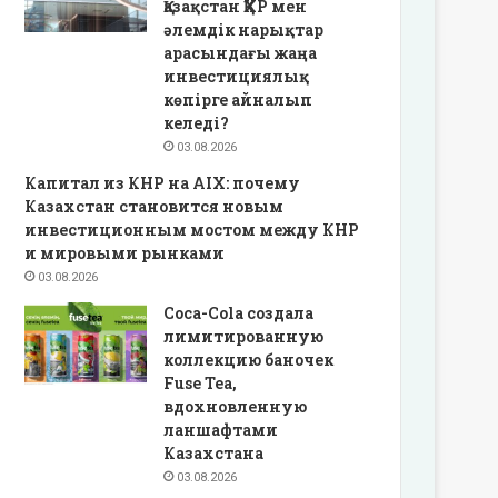
Қазақстан ҚХР мен
әлемдік нарықтар
арасындағы жаңа
инвестициялық
көпірге айналып
келеді?
03.08.2026
Капитал из КНР на AIX: почему
Казахстан становится новым
инвестиционным мостом между КНР
и мировыми рынками
03.08.2026
Coca-Cola создала
лимитированную
коллекцию баночек
Fuse Tea,
вдохновленную
ланшафтами
Казахстана
03.08.2026