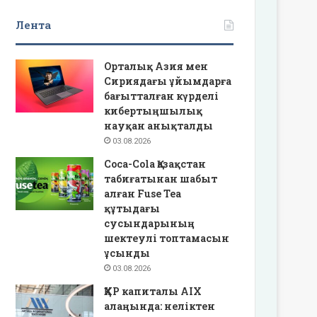
Лента
Орталық Азия мен
Сириядағы ұйымдарға
бағытталған күрделі
кибертыңшылық
науқан анықталды
03.08.2026
Coca-Cola Қазақстан
табиғатынан шабыт
алған Fuse Tea
құтыдағы
сусындарының
шектеулі топтамасын
ұсынды
03.08.2026
ҚХР капиталы AIX
алаңында: неліктен