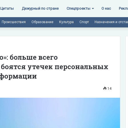
Цитаты
Дежурный по стране
Спецпроекты
О нас
Рекл
Происшествия
Образование
Культура
Спорт
Назначения и отста
»: больше всего
 боятся утечек персональных
нформации
14