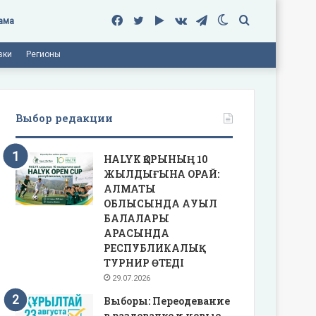
Facebook
Twitter
Google
vk.com
Telegram
Switch
Поиск
ама
вки
Регионы
Play
skin
Выбор редакции
HALYK ҚОРЫНЫҢ 10
ЖЫЛДЫҒЫНА ОРАЙ:
АЛМАТЫ
ОБЛЫСЫНДА АУЫЛ
БАЛАЛАРЫ
АРАСЫНДА
РЕСПУБЛИКАЛЫҚ
ТУРНИР ӨТЕДІ
29.07.2026
Выборы: Переодевание
в раздевалке и новые