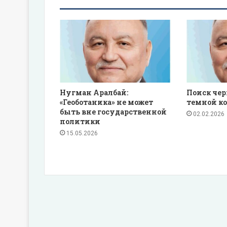
Нугман Аралбай:
Поиск че
«Геоботаника» не может
темной ко
быть вне государственной
02.02.2026
политики
15.05.2026