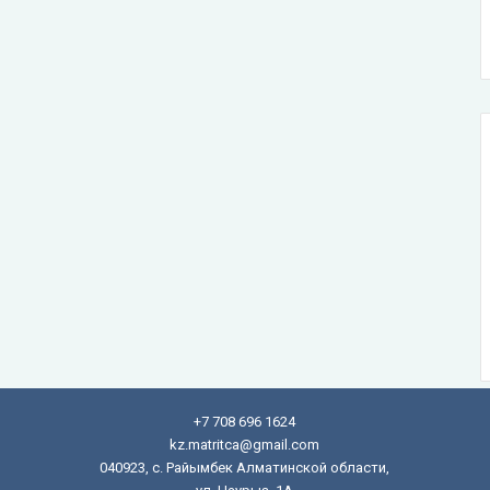
+7 708 696 1624
kz.matritca@gmail.com
040923, с. Райымбек Алматинской области,