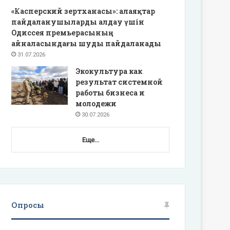
«Касперский зертханасы»: алаяқтар
пайдаланушыларды алдау үшін
Одиссея премьерасының
айналасындағы шуды пайдаланады
31.07.2026
Экокультура как
результат системной
работы бизнеса и
молодежи
30.07.2026
Еще...
Опросы