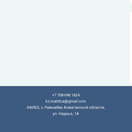
+7 708 696 1624
kz.matritca@gmail.com
040923, с. Райымбек Алматинской области,
ул. Наурыз, 1А