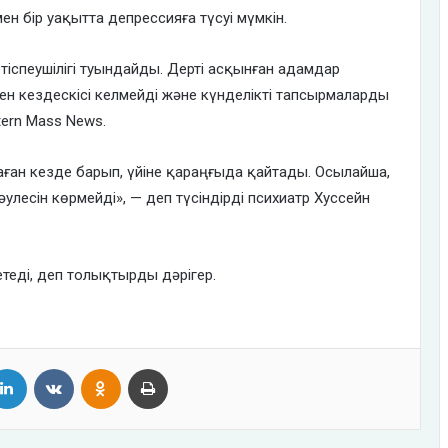
 бір уақытта депрессияға түсуі мүмкін.
іспеушілігі туындайды. Дерті асқынған адамдар
н кездескісі келмейді және күнделікті тапсырмаларды
ern Mass News.
ған кезде барып, үйіне қараңғыда қайтады. Осылайша,
улесін көрмейді», — деп түсіндірді психиатр Хуссейн
теді, деп толықтырды дәрігер.
tter
LinkedIn
VKontakte
Odnoklassniki
Print