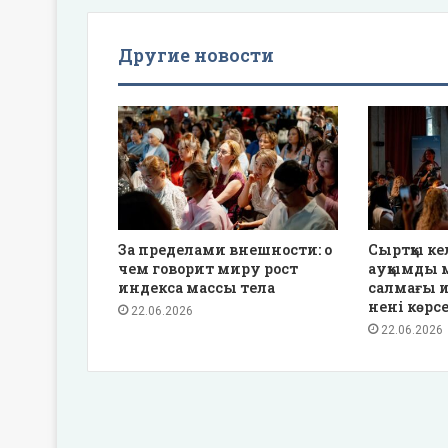
Другие новости
За пределами внешности: о
Сыртқы ке
чем говорит миру рост
ауқымды м
индекса массы тела
салмағы и
нені көрс
22.06.2026
22.06.2026