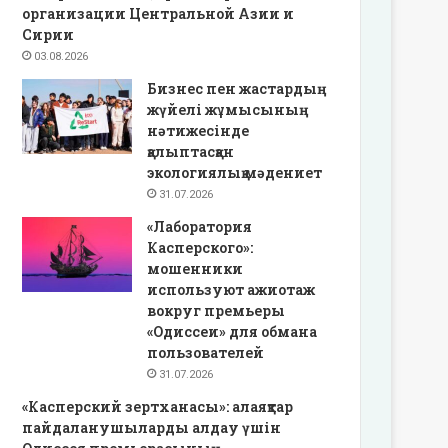
организации Центральной Азии и
Сирии
03.08.2026
Бизнес пен жастардың
жүйелі жұмысының
нәтижесінде
қалыптасқан
экологиялық мәдениет
31.07.2026
«Лаборатория
Касперского»:
мошенники
используют ажиотаж
вокруг премьеры
«Одиссеи» для обмана
пользователей
31.07.2026
«Касперский зертханасы»: алаяқтар
пайдаланушыларды алдау үшін