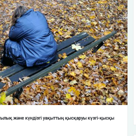
ылық және күндізгі уақыттың қысқаруы күзгі-қысқы