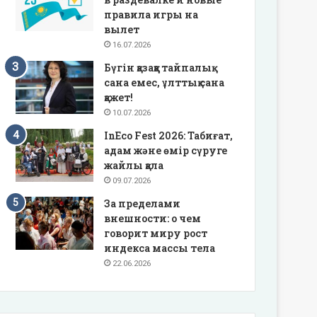
правила игры на
вылет
16.07.2026
Бүгін қазаққа тайпалық
сана емес, ұлттық сана
қажет!
10.07.2026
InEco Fest 2026: Табиғат,
адам және өмір сүруге
жайлы қала
09.07.2026
За пределами
внешности: о чем
говорит миру рост
индекса массы тела
22.06.2026