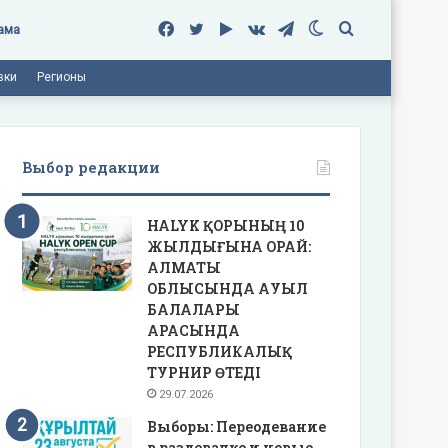
Facebook
Twitter
Google
vk.com
Telegram
Switch
Поиск
ама
вки
Регионы
Play
skin
Выбор редакции
HALYK ҚОРЫНЫҢ 10
ЖЫЛДЫҒЫНА ОРАЙ:
АЛМАТЫ
ОБЛЫСЫНДА АУЫЛ
БАЛАЛАРЫ
АРАСЫНДА
РЕСПУБЛИКАЛЫҚ
ТУРНИР ӨТЕДІ
29.07.2026
Выборы: Переодевание
в раздевалке и новые