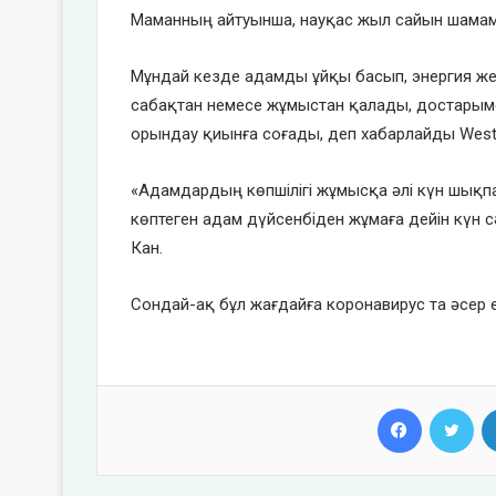
Маманның айтуынша, науқас жыл сайын шамамен
Мұндай кезде адамды ұйқы басып, энергия жет
сабақтан немесе жұмыстан қалады, достарыме
орындау қиынға соғады, деп хабарлайды West
«Адамдардың көпшілігі жұмысқа әлі күн шықпа
көптеген адам дүйсенбіден жұмаға дейін күн сә
Кан.
Сондай-ақ бұл жағдайға коронавирус та әсер е
Facebook
Twi