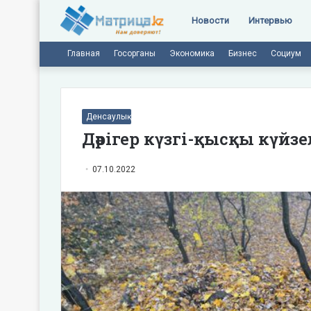
Новости
Интервью
Главная
Госорганы
Экономика
Бизнес
Социум
Денсаулық
Дәрігер күзгі-қысқы күйзе
07.10.2022