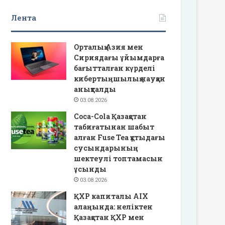
Лента
Орталық Азия мен
Сириядағы ұйымдарға
бағытталған күрделі
кибертыңшылық науқан
анықталды
03.08.2026
Coca-Cola Қазақстан
табиғатынан шабыт
алған Fuse Tea құтыдағы
сусындарының
шектеулі топтамасын
ұсынды
03.08.2026
ҚХР капиталы AIX
алаңында: неліктен
Қазақстан ҚХР мен