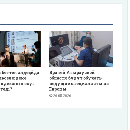
лбеттен әлдеқайда
Врачей Атырауской
әселе: дене
области будут обучать
ндексінің өсуі
ведущие специалисты из
етеді?
Европы
26.05.2026