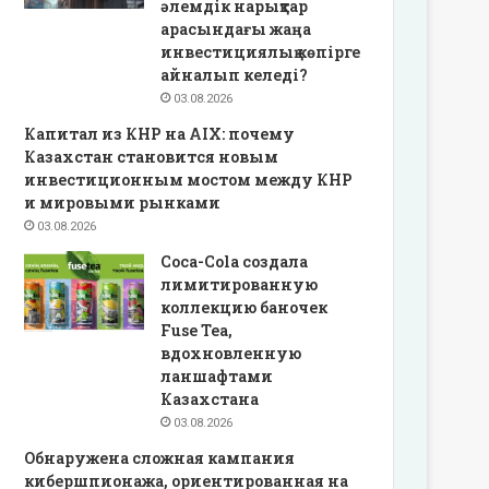
әлемдік нарықтар
арасындағы жаңа
инвестициялық көпірге
айналып келеді?
03.08.2026
Капитал из КНР на AIX: почему
Казахстан становится новым
инвестиционным мостом между КНР
и мировыми рынками
03.08.2026
Coca-Cola создала
лимитированную
коллекцию баночек
Fuse Tea,
вдохновленную
ланшафтами
Казахстана
03.08.2026
Обнаружена сложная кампания
кибершпионажа, ориентированная на