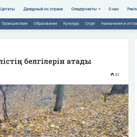
Цитаты
Дежурный по стране
Спецпроекты
О нас
Рекл
Происшествия
Образование
Культура
Спорт
Назначения и отста
лістің белгілерін атады
32