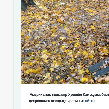
Америкалық психиатр Хуссейн Кан жұмысбаст
депрессияға шалдықтыратынын
айтты.