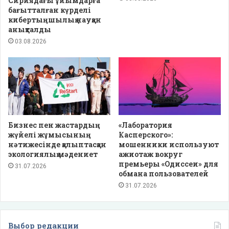
Сириядағы ұйымдарға
бағытталған күрделі
кибертыңшылық науқан
анықталды
03.08.2026
Бизнес пен жастардың
«Лаборатория
жүйелі жұмысының
Касперского»:
нәтижесінде қалыптасқан
мошенники используют
экологиялық мәдениет
ажиотаж вокруг
премьеры «Одиссеи» для
31.07.2026
обмана пользователей
31.07.2026
Выбор редакции