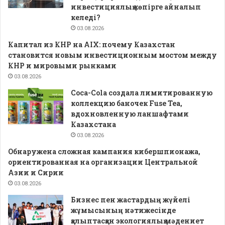
инвестициялық көпірге айналып
келеді?
03.08.2026
Капитал из КНР на AIX: почему Казахстан
становится новым инвестиционным мостом между
КНР и мировыми рынками
03.08.2026
Coca-Cola создала лимитированную
коллекцию баночек Fuse Tea,
вдохновленную ланшафтами
Казахстана
03.08.2026
Обнаружена сложная кампания кибершпионажа,
ориентированная на организации Центральной
Азии и Сирии
03.08.2026
Бизнес пен жастардың жүйелі
жұмысының нәтижесінде
қалыптасқан экологиялық мәдениет