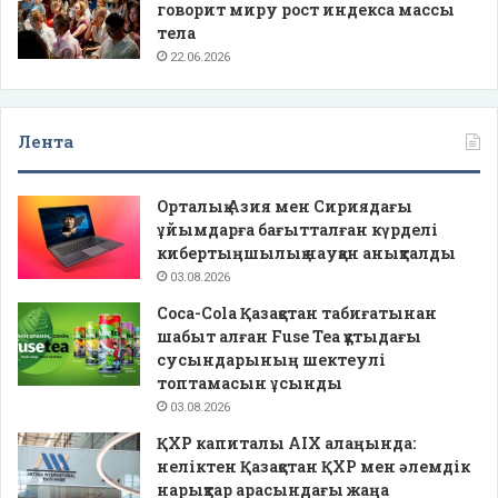
говорит миру рост индекса массы
тела
22.06.2026
Лента
Орталық Азия мен Сириядағы
ұйымдарға бағытталған күрделі
кибертыңшылық науқан анықталды
03.08.2026
Coca-Cola Қазақстан табиғатынан
шабыт алған Fuse Tea құтыдағы
сусындарының шектеулі
топтамасын ұсынды
03.08.2026
ҚХР капиталы AIX алаңында:
неліктен Қазақстан ҚХР мен әлемдік
нарықтар арасындағы жаңа