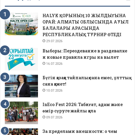
HALYK ҚОРЫНЫҢ 10 ЖЫЛДЫҒЫНА
ОРАЙ: АЛМАТЫ ОБЛЫСЫНДА АУЫЛ
БАЛАЛАРЫ АРАСЫНДА
РЕСПУБЛИКАЛЫҚ ТУРНИР ӨТЕДІ
29.07.2026
Выборы: Переодевание в раздевалке
и новые правила игры на вылет
16.07.2026
Бүгін қазаққа тайпалық сана емес, ұлттық
сана қажет!
10.07.2026
InEco Fest 2026: Табиғат, адам және
өмір сүруге жайлы қала
09.07.2026
За пределами внешности: о чем