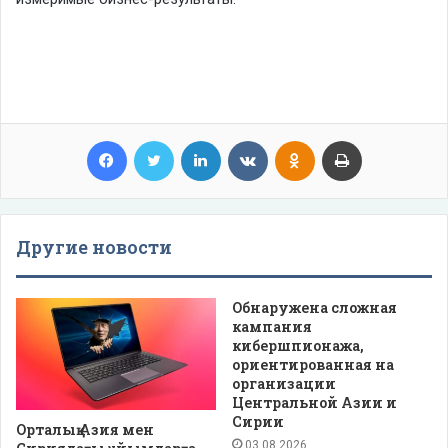
Facebook
Twitter
LinkedIn
VKontakte
Odnoklassniki
Print
Другие новости
Обнаружена сложная
кампания
кибершпионажа,
ориентированная на
организации
Центральной Азии и
Сирии
Орталық Азия мен
03.08.2026