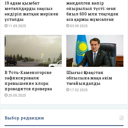
19 адам қымбат
жөнделген көпір
металлдарды заңсыз
опырылып түсті: оған
өндіріп жатқан жерінен
биыл 600 млн теңгеден
ұсталды
аса қаржы жұмсалған
11.09.2025
03.09.2025
В Усть-Каменогорске
Шығыс Қазақстан
зафиксировали
облысына жаңа әкім
превышение хлора:
тағайындалды
проводится проверка
17.02.2025
20.05.2025
Выбор редакции