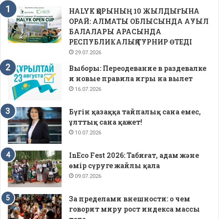
HALYK ҚОРЫНЫҢ 10 ЖЫЛДЫҒЫНА
ОРАЙ: АЛМАТЫ ОБЛЫСЫНДА АУЫЛ
БАЛАЛАРЫ АРАСЫНДА
РЕСПУБЛИКАЛЫҚ ТУРНИР ӨТЕДІ
29.07.2026
Выборы: Переодевание в раздевалке
и новые правила игры на вылет
16.07.2026
Бүгін қазаққа тайпалық сана емес,
ұлттық сана қажет!
10.07.2026
InEco Fest 2026: Табиғат, адам және
өмір сүруге жайлы қала
09.07.2026
За пределами внешности: о чем
говорит миру рост индекса массы