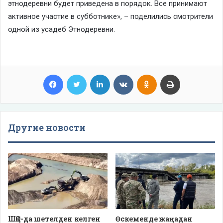
этнодеревни будет приведена в порядок. Все принимают
активное участие в субботнике», – поделились смотрители
одной из усадеб Этнодеревни.
Facebook
Twitter
LinkedIn
VKontakte
Odnoklassniki
Print
Другие новости
ШҚО-да шетелден келген
Өскеменде жаңадан