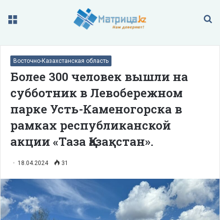
Меню
П
Восточно-Казахстанская область
Более 300 человек вышли на
субботник в Левобережном
парке Усть-Каменогорска в
рамках республиканской
акции «Таза Қазақстан».
18.04.2024
31