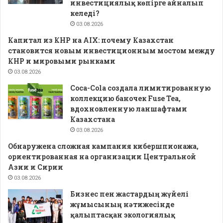
инвестициялық көпірге айналып
келеді?
03.08.2026
Капитал из КНР на AIX: почему Казахстан
становится новым инвестиционным мостом между
КНР и мировыми рынками
03.08.2026
Coca-Cola создала лимитированную
коллекцию баночек Fuse Tea,
вдохновленную ланшафтами
Казахстана
03.08.2026
Обнаружена сложная кампания кибершпионажа,
ориентированная на организации Центральной
Азии и Сирии
03.08.2026
Бизнес пен жастардың жүйелі
жұмысының нәтижесінде
қалыптасқан экологиялық