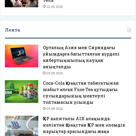
тела
22.06.2026
Лента
Орталық Азия мен Сириядағы
ұйымдарға бағытталған күрделі
кибертыңшылық науқан
анықталды
03.08.2026
Coca-Cola Қазақстан табиғатынан
шабыт алған Fuse Tea құтыдағы
сусындарының шектеулі
топтамасын ұсынды
03.08.2026
ҚХР капиталы AIX алаңында:
неліктен Қазақстан ҚХР мен әлемдік
нарықтар арасындағы жаңа