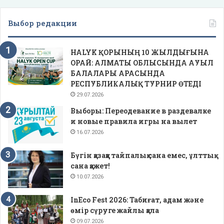
Выбор редакции
HALYK ҚОРЫНЫҢ 10 ЖЫЛДЫҒЫНА
ОРАЙ: АЛМАТЫ ОБЛЫСЫНДА АУЫЛ
БАЛАЛАРЫ АРАСЫНДА
РЕСПУБЛИКАЛЫҚ ТУРНИР ӨТЕДІ
29.07.2026
Выборы: Переодевание в раздевалке
и новые правила игры на вылет
16.07.2026
Бүгін қазаққа тайпалық сана емес, ұлттық
сана қажет!
10.07.2026
InEco Fest 2026: Табиғат, адам және
өмір сүруге жайлы қала
09.07.2026