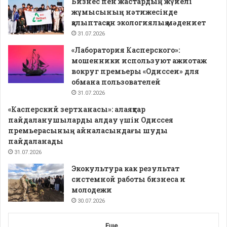
Бизнес пен жастардың жүйелі
жұмысының нәтижесінде
қалыптасқан экологиялық мәдениет
31.07.2026
«Лаборатория Касперского»:
мошенники используют ажиотаж
вокруг премьеры «Одиссеи» для
обмана пользователей
31.07.2026
«Касперский зертханасы»: алаяқтар
пайдаланушыларды алдау үшін Одиссея
премьерасының айналасындағы шуды
пайдаланады
31.07.2026
Экокультура как результат
системной работы бизнеса и
молодежи
30.07.2026
Еще...