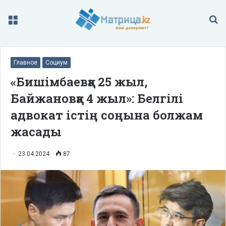
Меню
П
Главное
Социум
«Бишімбаевқа 25 жыл,
Байжановқа 4 жыл»: Белгілі
адвокат істің соңына болжам
жасады
23.04.2024
87