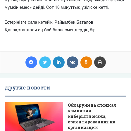
мүмкін емес» дейді. Сот 10 минуттық үзіліске кетті.
Естеріңізге сала кетейік, Райымбек Баталов
Қазақстандағы ең бай бизнесмендердің бірі.
Facebook
Twitter
LinkedIn
VKontakte
Odnoklassniki
Print
Другие новости
Обнаружена сложная
кампания
кибершпионажа,
ориентированная на
организации