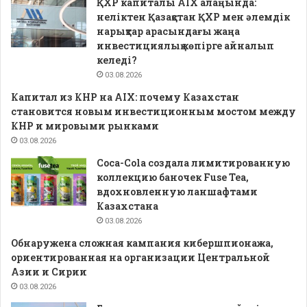
ҚХР капиталы AIX алаңында:
неліктен Қазақстан ҚХР мен әлемдік
нарықтар арасындағы жаңа
инвестициялық көпірге айналып
келеді?
03.08.2026
Капитал из КНР на AIX: почему Казахстан
становится новым инвестиционным мостом между
КНР и мировыми рынками
03.08.2026
Coca-Cola создала лимитированную
коллекцию баночек Fuse Tea,
вдохновленную ланшафтами
Казахстана
03.08.2026
Обнаружена сложная кампания кибершпионажа,
ориентированная на организации Центральной
Азии и Сирии
03.08.2026