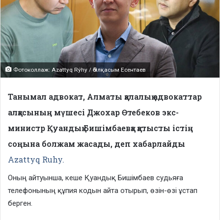
Фотоколлаж: Azattyq Rýhy / Әбілқасым Есентаев
Танымал адвокат, Алматы қалалық адвокаттар
алқасының мүшесі Джохар Өтебеков экс-
министр Қуандық Бишімбаевқа қатысты істің
соңына болжам жасады, деп хабарлайды
Azattyq Ruhy.
Оның айтуынша, кеше Қуандық Бишімбаев судьяға
телефонының құпия кодын айта отырып, өзін-өзі ұстап
берген.