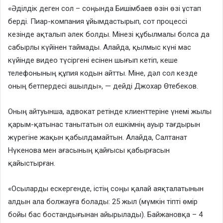
«Әділдік деген сол – соңында Бишімбаев өзін өзі ұстап
берді. Пиар-компания ұйымдастырып, сот процессі
кезінде ақталып әлек болды. Мінезі құбылмалы болса да
сабырлы күйінен таймады. Алайда, қылмыс күні мас
күйінде видео түсіргені есінен шығып кетіп, кеше
телефонының құпия кодын айтты. Міне, дәл сол кезде
оның бетпердесі ашылды», — дейді Джохар Өтебеков.
Оның айтуынша, адвокат ретінде клиенттеріне үнемі жылы
қарым-қатынас танытатын ол ешкімнің ауыр тағдырын
жүрегіне жақын қабылдамайтын. Алайда, Салтанат
Нүкенова мен ағасының қайғысы қабырғасын
қайыстырған.
«Осыларды ескергенде, істің соңы қалай аяқталатынын
алдын ала болжауға болады: 25 жыл (мүмкін тіпті өмір
бойы бас бостандығынан айырылады). Байжановқа – 4