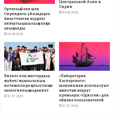
Центральной Азии и
Сирии
Орталық Азия мен
03.08.2026
Сириядағы ұйымдарға
бағытталған күрделі
кибертыңшылық науқан
анықталды
03.08.2026
Бизнес пен жастардың
«Лаборатория
жүйелі жұмысының
Касперского»:
нәтижесінде қалыптасқан
мошенники используют
экологиялық мәдениет
ажиотаж вокруг
премьеры «Одиссеи» для
31.07.2026
обмана пользователей
31.07.2026