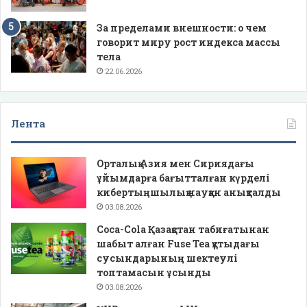
За пределами внешности: о чем
говорит миру рост индекса массы
тела
22.06.2026
Лента
Орталық Азия мен Сириядағы
ұйымдарға бағытталған күрделі
кибертыңшылық науқан анықталды
03.08.2026
Coca-Cola Қазақстан табиғатынан
шабыт алған Fuse Tea құтыдағы
сусындарының шектеулі
топтамасын ұсынды
03.08.2026