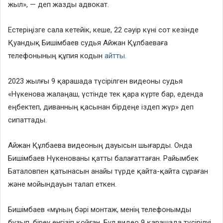
жыл», — деп жазды адвокат.
Естеріңізге сала кетейік, кеше, 22 сәуір күні сот кезінде
Қуандық Бишімбаев судья Айжан Құлбаеваға
телефонының құпия кодын
айтты.
2023 жылғы 9 қарашада түсірілген видеоны судья
«Нүкенова жалаңаш, үстінде тек қара күрте бар, еденда
еңбектеп, диванның қасынан бірдеңе іздеп жүр» деп
сипаттады.
Айжан Құлбаева видеоның дауысын шығарды. Онда
Бишімбаев Нүкенованы қатты балағаттаған. Райымбек
Баталовпен қатынасын анайы түрде қайта-қайта сұраған
және мойындауын талап еткен.
Бишімбаев «мұның бәрі монтаж, менің телефонымды
бұзып, біреу енгізіп қойған. Бұл видео 9 қарашада түсірілуі