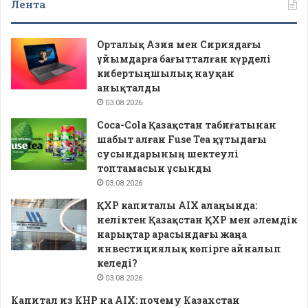
Лента
Орталық Азия мен Сириядағы
ұйымдарға бағытталған күрделі
кибертыңшылық науқан
анықталды
03.08.2026
Coca-Cola Қазақстан табиғатынан
шабыт алған Fuse Tea құтыдағы
сусындарының шектеулі
топтамасын ұсынды
03.08.2026
ҚХР капиталы AIX алаңында:
неліктен Қазақстан ҚХР мен әлемдік
нарықтар арасындағы жаңа
инвестициялық көпірге айналып
келеді?
03.08.2026
Капитал из КНР на AIX: почему Казахстан