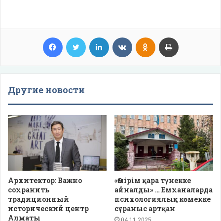
Facebook
Twitter
LinkedIn
VKontakte
Odnoklassniki
Print
Другие новости
Архитектор: Важно
«Өмірім қара түнекке
сохранить
айналды» … Емханаларда
традиционный
психологиялық көмекке
исторический центр
сұраныс артқан
Алматы
04.11.2025