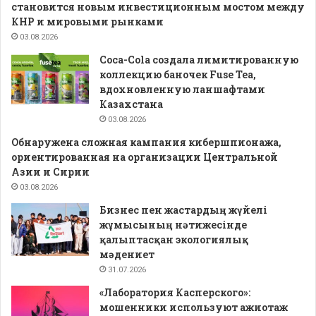
становится новым инвестиционным мостом между
КНР и мировыми рынками
03.08.2026
Coca-Cola создала лимитированную
коллекцию баночек Fuse Tea,
вдохновленную ланшафтами
Казахстана
03.08.2026
Обнаружена сложная кампания кибершпионажа,
ориентированная на организации Центральной
Азии и Сирии
03.08.2026
Бизнес пен жастардың жүйелі
жұмысының нәтижесінде
қалыптасқан экологиялық
мәдениет
31.07.2026
«Лаборатория Касперского»:
мошенники используют ажиотаж