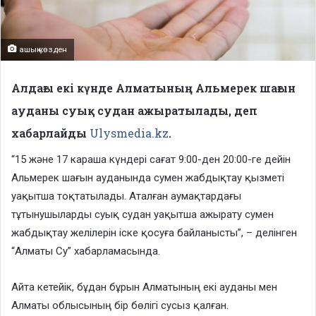
ашық көзден
Алдағы екі күнде Алматының Альмерек шағын
ауданы суық судан ажыратылады, деп
хабарлайды
Ulysmedia.kz
.
“15 және 17 караша күндері сағат 9:00-ден 20:00-ге дейін
Альмерек шағын ауданында сумен жабдықтау қызметі
уақытша тоқтатылады. Аталған аумақтардағы
тұтынушыларды суық судан уақытша ажырату сумен
жабдықтау желілерін іске қосуға байланысты”, – делінген
“Алматы Су” хабарламасында.
Айта кетейік, бұдан бұрын Алматының екі ауданы мен
Алматы облысының бір бөлігі сусыз қалған.