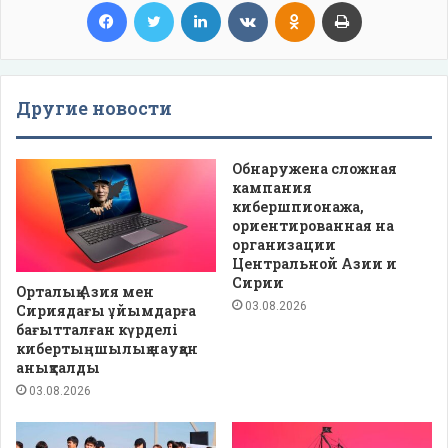
Facebook
Twitter
LinkedIn
VKontakte
Odnoklassniki
Print
Другие новости
Обнаружена сложная
кампания
кибершпионажа,
ориентированная на
организации
Центральной Азии и
Сирии
Орталық Азия мен
03.08.2026
Сириядағы ұйымдарға
бағытталған күрделі
кибертыңшылық науқан
анықталды
03.08.2026