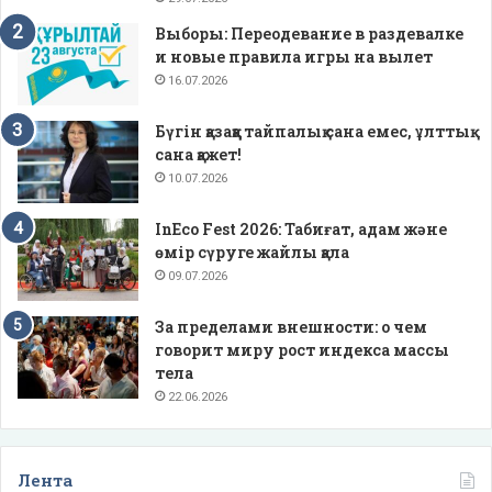
Выборы: Переодевание в раздевалке
и новые правила игры на вылет
16.07.2026
Бүгін қазаққа тайпалық сана емес, ұлттық
сана қажет!
10.07.2026
InEco Fest 2026: Табиғат, адам және
өмір сүруге жайлы қала
09.07.2026
За пределами внешности: о чем
говорит миру рост индекса массы
тела
22.06.2026
Лента