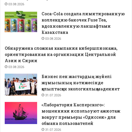
03.08.2026
Coca-Cola создала лимитированную
коллекцию баночек Fuse Tea,
вдохновленную ланшафтами
Казахстана
03.08.2026
Обнаружена сложная кампания кибершпионажа,
ориентированная на организации Центральной
Азии и Сирии
03.08.2026
Бизнес пен жастардың жүйелі
жұмысының нәтижесінде
қалыптасқан экологиялық мәдениет
31.07.2026
«Лаборатория Касперского»:
мошенники используют ажиотаж
вокруг премьеры «Одиссеи» для
обмана пользователей
31.07.2026