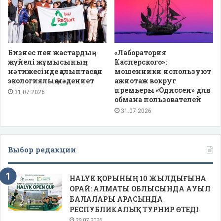
Бизнес пен жастардың
«Лаборатория
жүйелі жұмысының
Касперского»:
нәтижесінде қалыптасқан
мошенники используют
экологиялық мәдениет
ажиотаж вокруг
премьеры «Одиссеи» для
31.07.2026
обмана пользователей
31.07.2026
Выбор редакции
HALYK ҚОРЫНЫҢ 10 ЖЫЛДЫҒЫНА
ОРАЙ: АЛМАТЫ ОБЛЫСЫНДА АУЫЛ
БАЛАЛАРЫ АРАСЫНДА
РЕСПУБЛИКАЛЫҚ ТУРНИР ӨТЕДІ
29.07.2026