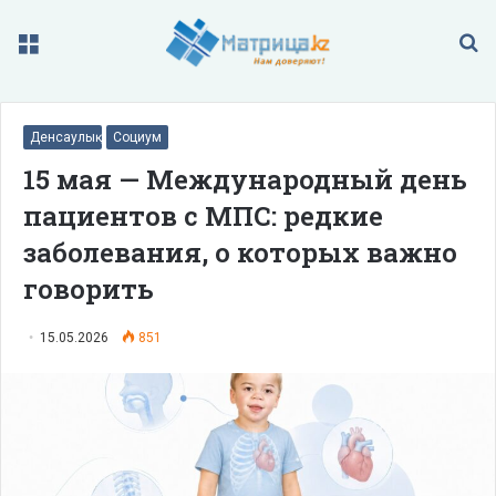
Меню
П
Денсаулық
Социум
15 мая — Международный день
пациентов с МПС: редкие
заболевания, о которых важно
говорить
15.05.2026
851