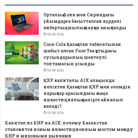
Орталық Азия мен Сириядағы
ұйымдарға бағытталған күрделі
кибертыңшылық науқан анықталды
03.08.2026
Coca-Cola Қазақстан табиғатынан
шабыт алған Fuse Tea құтыдағы
сусындарының шектеулі
топтамасын ұсынды
03.08.2026
ҚХР капиталы AIX алаңында:
неліктен Қазақстан ҚХР мен әлемдік
нарықтар арасындағы жаңа
инвестициялық көпірге айналып
келеді?
03.08.2026
Капитал из КНР на AIX: почему Казахстан
становится новым инвестиционным мостом между
КНР и мировыми рынками