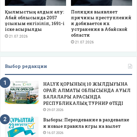
Қылмыстың алдын алу:
Полиция выявляет
Абай облысында 2057
причины преступлений
ұсыным енгізіліп, 1691-і
и добивается их
іске асырылды
устранения в Абайской
области
21.07.2026
21.07.2026
Выбор редакции
HALYK ҚОРЫНЫҢ 10 ЖЫЛДЫҒЫНА
ОРАЙ: АЛМАТЫ ОБЛЫСЫНДА АУЫЛ
БАЛАЛАРЫ АРАСЫНДА
РЕСПУБЛИКАЛЫҚ ТУРНИР ӨТЕДІ
29.07.2026
Выборы: Переодевание в раздевалке
и новые правила игры на вылет
16.07.2026