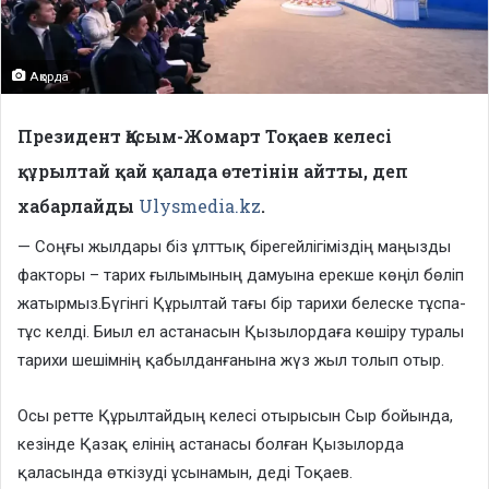
Ақорда
Президент Қасым-Жомарт Тоқаев келесі
құрылтай қай қалада өтетінін айтты, деп
хабарлайды
Ulysmedia.kz
.
— Соңғы жылдары біз ұлттық бірегейлігіміздің маңызды
факторы – тарих ғылымының дамуына ерекше көңіл бөліп
жатырмыз.Бүгінгі Құрылтай тағы бір тарихи белеске тұспа-
тұс келді. Биыл ел астанасын Қызылордаға көшіру туралы
тарихи шешімнің қабылданғанына жүз жыл толып отыр.
Осы ретте Құрылтайдың келесі отырысын Сыр бойында,
кезінде Қазақ елінің астанасы болған Қызылорда
қаласында өткізуді ұсынамын, деді Тоқаев.