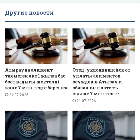
Другие новости
Атырауда алимент
Отец, уклонявшийся от
төлемеген әке 1 жылға бас
уплаты алиментов,
бостандығы шектелді
осуждён в Атырау и
және 7 млн теңге берешек
обязан выплатить
свыше 7 млн тенге
21.07.2026
21.07.2026