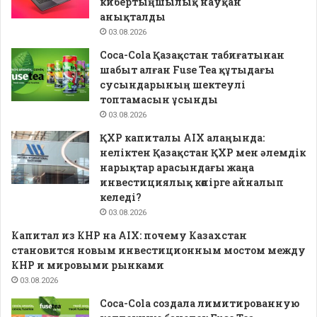
кибертыңшылық науқан
анықталды
03.08.2026
Coca-Cola Қазақстан табиғатынан
шабыт алған Fuse Tea құтыдағы
сусындарының шектеулі
топтамасын ұсынды
03.08.2026
ҚХР капиталы AIX алаңында:
неліктен Қазақстан ҚХР мен әлемдік
нарықтар арасындағы жаңа
инвестициялық көпірге айналып
келеді?
03.08.2026
Капитал из КНР на AIX: почему Казахстан
становится новым инвестиционным мостом между
КНР и мировыми рынками
03.08.2026
Coca-Cola создала лимитированную