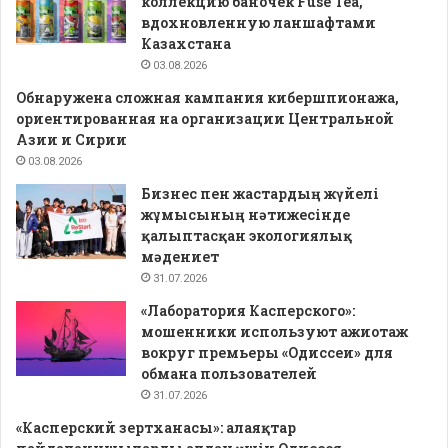
коллекцию баночек Fuse Tea,
вдохновленную ланшафтами
Казахстана
03.08.2026
Обнаружена сложная кампания кибершпионажа,
ориентированная на организации Центральной
Азии и Сирии
03.08.2026
Бизнес пен жастардың жүйелі
жұмысының нәтижесінде
қалыптасқан экологиялық
мәдениет
31.07.2026
«Лаборатория Касперского»:
мошенники используют ажиотаж
вокруг премьеры «Одиссеи» для
обмана пользователей
31.07.2026
«Касперский зертханасы»: алаяқтар