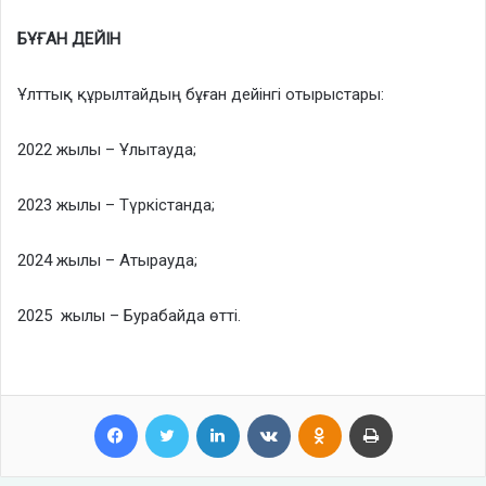
БҰҒАН ДЕЙІН
Ұлттық құрылтайдың бұған дейінгі отырыстары:
2022 жылы – Ұлытауда;
2023 жылы – Түркістанда;
2024 жылы – Атырауда;
2025 жылы – Бурабайда өтті.
Facebook
Twitter
LinkedIn
VKontakte
Odnoklassniki
Print