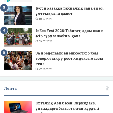
Бүгін қазаққа тайпалық сана емес,
ұлттық сана қажет!
10.07.2026
InEco Fest 2026: Табиғат, адам және
өмір сүруге жайлы қала
09.07.2026
За пределами внешности: о чем
говорит миру рост индекса массы
тела
22.06.2026
Лента
Орталық Азия мен Сириядағы
ұйымдарға бағытталған күрделі