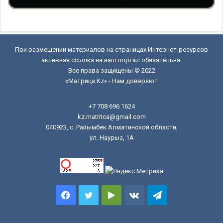
При размещении материалов на страницах Интернет-ресурсов
активная ссылка на наш портал обязательна.
Все права защищены © 2022
«Матрица.Kz» - Нам доверяют
+7 708 696 1624
kz.matritca@gmail.com
040923, с. Райымбек Алматинской области,
ул. Наурыз, 1А
Facebook
Twitter
Google
vk.com
Telegram
Play