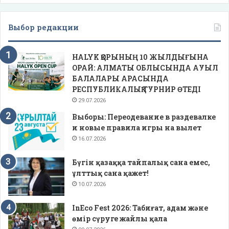
Выбор редакции
HALYK ҚОРЫНЫҢ 10 ЖЫЛДЫҒЫНА
ОРАЙ: АЛМАТЫ ОБЛЫСЫНДА АУЫЛ
БАЛАЛАРЫ АРАСЫНДА
РЕСПУБЛИКАЛЫҚ ТУРНИР ӨТЕДІ
29.07.2026
Выборы: Переодевание в раздевалке
и новые правила игры на вылет
16.07.2026
Бүгін қазаққа тайпалық сана емес,
ұлттық сана қажет!
10.07.2026
InEco Fest 2026: Табиғат, адам және
өмір сүруге жайлы қала