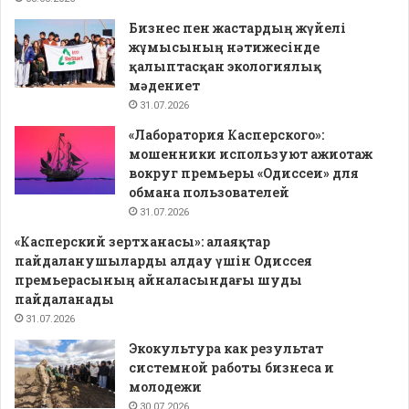
Бизнес пен жастардың жүйелі
жұмысының нәтижесінде
қалыптасқан экологиялық
мәдениет
31.07.2026
«Лаборатория Касперского»:
мошенники используют ажиотаж
вокруг премьеры «Одиссеи» для
обмана пользователей
31.07.2026
«Касперский зертханасы»: алаяқтар
пайдаланушыларды алдау үшін Одиссея
премьерасының айналасындағы шуды
пайдаланады
31.07.2026
Экокультура как результат
системной работы бизнеса и
молодежи
30.07.2026