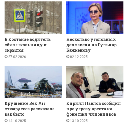
В Костанае водитель
Несколько уголовных
сбил школьницу и
дел завели на Гульнар
скрылся
Бажкенову
27.02.2026
02.12.2025
Крушение Bek Air:
Кирилл Павлов сообщил
стюардесса рассказала
про угрозу ареста на
как было
фоне лжи чиновников
14.10.2025
13.10.2025