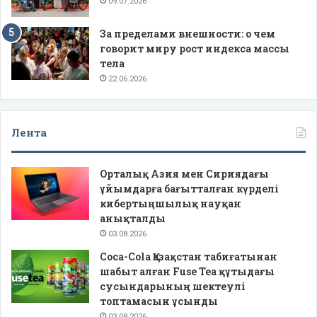
09.07.2026
За пределами внешности: о чем
говорит миру рост индекса массы
тела
22.06.2026
Лента
Орталық Азия мен Сириядағы
ұйымдарға бағытталған күрделі
кибертыңшылық науқан
анықталды
03.08.2026
Coca-Cola Қазақстан табиғатынан
шабыт алған Fuse Tea құтыдағы
сусындарының шектеулі
топтамасын ұсынды
03.08.2026