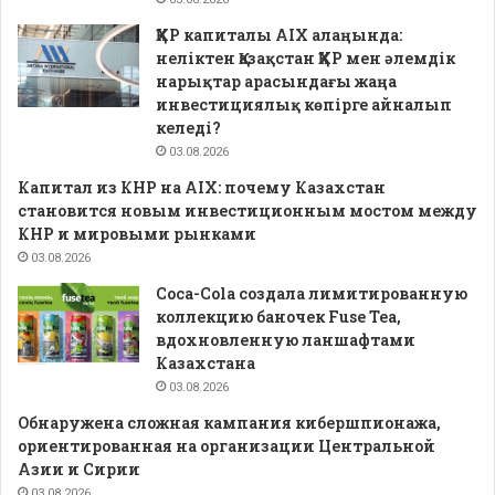
ҚХР капиталы AIX алаңында:
неліктен Қазақстан ҚХР мен әлемдік
нарықтар арасындағы жаңа
инвестициялық көпірге айналып
келеді?
03.08.2026
Капитал из КНР на AIX: почему Казахстан
становится новым инвестиционным мостом между
КНР и мировыми рынками
03.08.2026
Coca-Cola создала лимитированную
коллекцию баночек Fuse Tea,
вдохновленную ланшафтами
Казахстана
03.08.2026
Обнаружена сложная кампания кибершпионажа,
ориентированная на организации Центральной
Азии и Сирии
03.08.2026