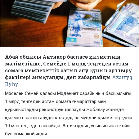
Абай облысы Антикор баспасөз қызметінің
мәліметінше, Семейде 1 млрд теңгеден астам
сомаға мемлекеттік сатып алу құнын арттыру
фактілері анықталды, деп хабарлайды
Azattyq
Ryhy
.
Мәселен Семей қаласы Мәдениет сарайының басшылығы
1 млрд теңгеден астам сомаға ғимараттар мен
құрылыстарды реконструкциялауды жобалау жөнінде
қызметті сатып алуды көздеді, ал мұндай қызметтің құны
10 млн теңгеден аспайды. Антикордың ұсынысынан кейін
бұл сома жойылды.