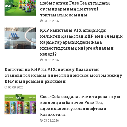
шабыт алған Fuse Tea құтыдағы
сусындарының шектеулі
топтамасын ұсынды
03.08.2026
ҚХР капиталы AIX алаңында:
неліктен Қазақстан ҚХР мен әлемдік
нарықтар арасындағы жаңа
инвестициялық көпірге айналып
келеді?
03.08.2026
Капитал из КНР на AIX: почему Казахстан
становится новым инвестиционным мостом между
КНР и мировыми рынками
03.08.2026
Coca-Cola создала лимитированную
коллекцию баночек Fuse Tea,
вдохновленную ланшафтами
Казахстана
03.08.2026