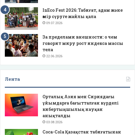
InEco Fest 2026: Табиғат, адам және
өмір сүруге жайлы қала
09.07.2026
За пределами внешности: о чем
говорит миру рост индекса массы
тела
22.06.2026
Лента
Орталық Азия мен Сириядағы
ұйымдарға бағытталған күрделі
кибертыңшылық науқан
анықталды
03.08.2026
Coca-Cola Қазақстан табиғатынан