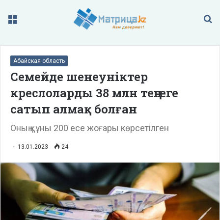
Меню
П
Абайская область
Семейде шенеуніктер
креслоларды 38 млн теңгеге
сатып алмақ болған
Оның құны 200 есе жоғары көрсетілген
13.01.2023
24