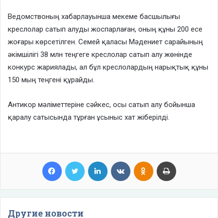
Ведомствоның хабарлауынша мекеме басшылығы
креслолар сатып алуды жоспарлаған, оның құны 200 есе
жоғары көрсетілген. Семей қаласы Мәдениет сарайының
әкімшілігі 38 млн теңгеге креслолар сатып алу жөнінде
конкурс жариялады, ал бұл креслолардың нарықтық құны
150 мың теңгені құрайды.
Антикор мәліметтеріне сәйкес, осы сатып алу бойынша
қаралу сатысында тұрған ұсыныс хат жіберілді.
Facebook
Twitter
LinkedIn
VKontakte
Odnoklassniki
Print
Другие новости