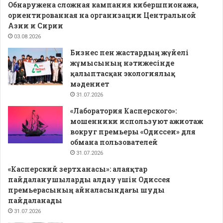
Обнаружена сложная кампания кибершпионажа,
ориентированная на организации Центральной
Азии и Сирии
03.08.2026
Бизнес пен жастардың жүйелі
жұмысының нәтижесінде
қалыптасқан экологиялық
мәдениет
31.07.2026
«Лаборатория Касперского»:
мошенники используют ажиотаж
вокруг премьеры «Одиссеи» для
обмана пользователей
31.07.2026
«Касперский зертханасы»: алаяқтар
пайдаланушыларды алдау үшін Одиссея
премьерасының айналасындағы шуды
пайдаланады
31.07.2026