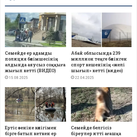
Семейде ер адамды
Абай облысында 239
полиция бөлімшесінің
миллион теңге бөлінген
алдында аяусыз соққыға
спорт кешенінің «желі
жығып кетті (ВИДЕО)
шығып» кетті (видео)
15.08.2025
22.04.2025
Ертіс өзеніне көлігімен
Семейде белгісіз
бірге батып кеткен ер
біреулер итті ағашқа