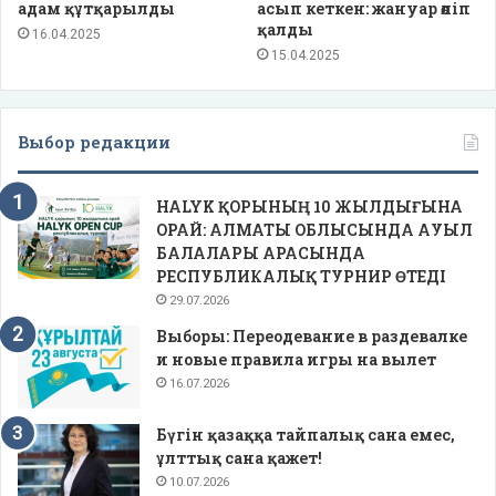
адам құтқарылды
асып кеткен: жануар өліп
қалды
16.04.2025
15.04.2025
Выбор редакции
HALYK ҚОРЫНЫҢ 10 ЖЫЛДЫҒЫНА
ОРАЙ: АЛМАТЫ ОБЛЫСЫНДА АУЫЛ
БАЛАЛАРЫ АРАСЫНДА
РЕСПУБЛИКАЛЫҚ ТУРНИР ӨТЕДІ
29.07.2026
Выборы: Переодевание в раздевалке
и новые правила игры на вылет
16.07.2026
Бүгін қазаққа тайпалық сана емес,
ұлттық сана қажет!
10.07.2026