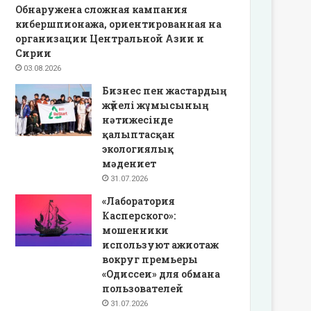
Обнаружена сложная кампания
кибершпионажа, ориентированная на
организации Центральной Азии и
Сирии
03.08.2026
Бизнес пен жастардың
жүйелі жұмысының
нәтижесінде
қалыптасқан
экологиялық
мәдениет
31.07.2026
«Лаборатория
Касперского»:
мошенники
используют ажиотаж
вокруг премьеры
«Одиссеи» для обмана
пользователей
31.07.2026