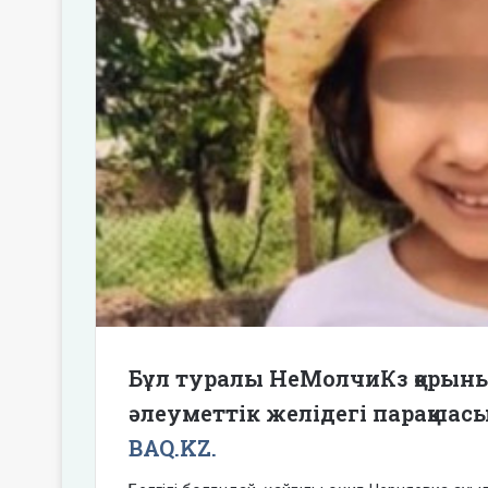
Бұл туралы НеМолчиКз қорыны
әлеуметтік желідегі парақшас
BAQ.KZ.