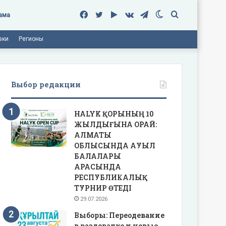
Facebook
Twitter
Google
vk.com
Telegram
Switch
Поиск
ама
вки
Регионы
Play
skin
Выбор редакции
HALYK ҚОРЫНЫҢ 10
ЖЫЛДЫҒЫНА ОРАЙ:
АЛМАТЫ
ОБЛЫСЫНДА АУЫЛ
БАЛАЛАРЫ
АРАСЫНДА
РЕСПУБЛИКАЛЫҚ
ТУРНИР ӨТЕДІ
29.07.2026
Выборы: Переодевание
в раздевалке и новые