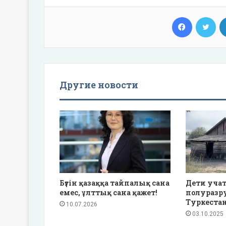
Facebook
Twi
Другие новости
Бүгін қазаққа тайпалық сана
Дети учат
емес, ұлттық сана қажет!
полуразр
Туркестан
10.07.2026
03.10.2025