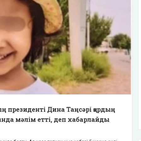
ң президенті Дина Таңсәрі қордың
ында мәлім етті, деп хабарлайды