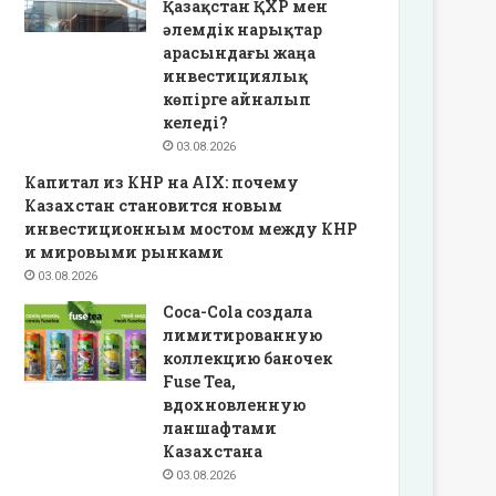
Қазақстан ҚХР мен
әлемдік нарықтар
арасындағы жаңа
инвестициялық
көпірге айналып
келеді?
03.08.2026
Капитал из КНР на AIX: почему
Казахстан становится новым
инвестиционным мостом между КНР
и мировыми рынками
03.08.2026
Coca-Cola создала
лимитированную
коллекцию баночек
Fuse Tea,
вдохновленную
ланшафтами
Казахстана
03.08.2026