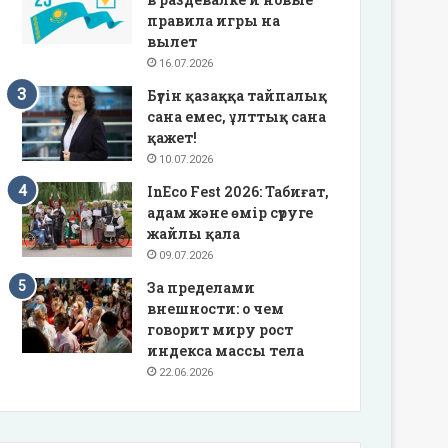
правила игры на
вылет
16.07.2026
Бүгін қазаққа тайпалық
сана емес, ұлттық сана
қажет!
10.07.2026
InEco Fest 2026: Табиғат,
адам және өмір сүруге
жайлы қала
09.07.2026
За пределами
внешности: о чем
говорит миру рост
индекса массы тела
22.06.2026