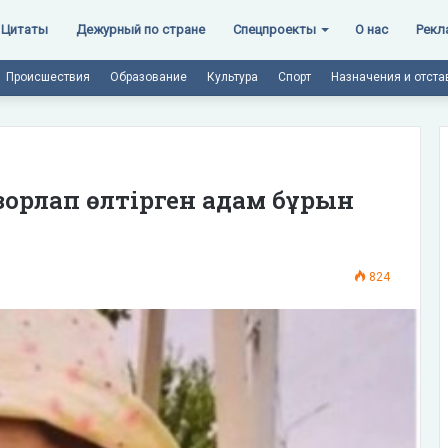
Цитаты
Дежурный по стране
Спецпроекты
О нас
Рекл
Происшествия
Образование
Культура
Спорт
Назначения и отста
зорлап өлтірген адам бұрын
824