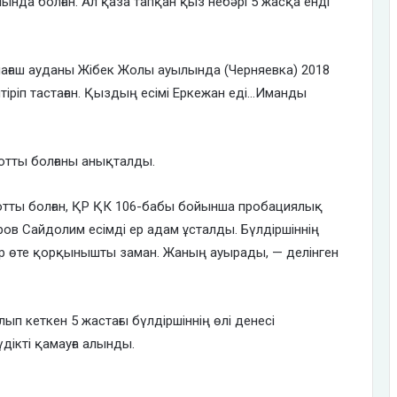
лында болған. Ал қаза тапқан қыз небәрі 5 жасқа енді
ағаш ауданы Жібек Жолы ауылында (Черняевка) 2018
тіріп тастаған. Қыздың есімі Еркежан еді…Иманды
отты болғаны анықталды.
сотты болған, ҚР ҚК 106-бабы бойынша пробациялық
ов Сайдолим есімді ер адам ұсталды. Бүлдіршіннің
р өте қорқынышты заман. Жаның ауырады, — делінген
лып кеткен 5 жастағы бүлдіршіннің өлі денесі
дікті қамауға алынды.