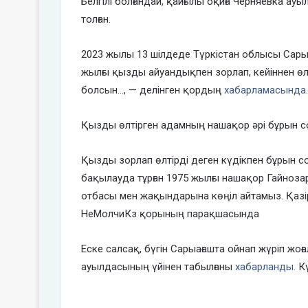
Белгілі болғандай, қайғылы оқиға Черняевка ауы
толған.
2023 жылы 13 шілдеде Түркістан облысы Сары
жылғы қызды айуандықпен зорлап, кейіннен өл
болсын…, — делінген қордың
хабарламасында
.
Қызды өлтірген адамның нашақор әрі бұрын с
Қызды зорлап өлтірді деген күдікпен бұрын 
бақылауда тұрған 1975 жылғы нашақор Гайнозар
отбасы мен жақындарына көңіл айтамыз. Қазі
НеМолчиКз қорының парақшасында
Еске салсақ, бүгін Сарыағашта ойнап жүріп жоға
ауылдасының үйінен табылғаны
хабарланды.
Кү