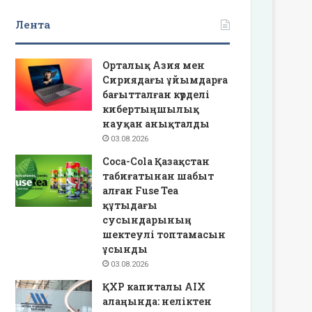
Лента
Орталық Азия мен
Сириядағы ұйымдарға
бағытталған күрделі
кибертыңшылық
науқан анықталды
03.08.2026
Coca-Cola Қазақстан
табиғатынан шабыт
алған Fuse Tea
құтыдағы
сусындарының
шектеулі топтамасын
ұсынды
03.08.2026
ҚХР капиталы AIX
алаңында: неліктен