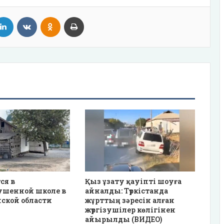
tter
LinkedIn
VKontakte
Odnoklassniki
Print
ся в
Қыз ұзату қауіпті шоуға
ушенной школе в
айналды: Түркістанда
ской области
жұрттың зәресін алған
жүргізушілер көлігінен
айырылды (ВИДЕО)