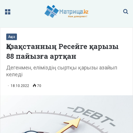
Меню
П
Ақша
Қазақстанның Ресейге қарызы
88 пайызға артқан
Дегенмен, еліміздің сыртқы қарызы азайып
келеді
18.10.2022
70