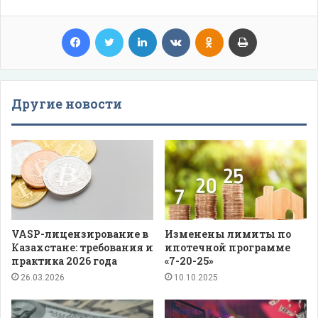
Facebook
Twitter
LinkedIn
VKontakte
Odnoklassniki
Print
Другие новости
VASP-лицензирование в
Изменены лимиты по
Казахстане: требования и
ипотечной программе
практика 2026 года
«7-20-25»
26.03.2026
10.10.2025