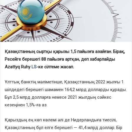
Қазақстанның сыртқы қарызы 1,5 пайызға азайған. Бірақ,
Ресейге берешегі 88 пайызға артқан, деп хабарлайды
Azattyq Ruhy
LS
-ке сілтеме жасап.
Ұлттық банктің мәліметінше, Қазақстанның 2022 жылғы 1
шілдедегі берешегі шамамен 164,2 млрд долларды құрады.
Бұл 2,5 млрд долларға немесе 2021 жылдың сәйкес
кезеңінен 1,5%-ға аз.
Қарыздың ең көп көлемі әлі де Нидерландыға тиесілі,
Қазақстанның бұл елге берешегі — 41,4 млрд доллар. Бір