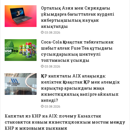
Орталық Азия мен Сириядағы
ұйымдарға бағытталған күрделі
кибертыңшылық науқан
анықталды
03.08.2026
Coca-Cola Қазақстан табиғатынан
шабыт алған Fuse Tea құтыдағы
сусындарының шектеулі
топтамасын ұсынды
03.08.2026
ҚХР капиталы AIX алаңында:
неліктен Қазақстан ҚХР мен әлемдік
нарықтар арасындағы жаңа
инвестициялық көпірге айналып
келеді?
03.08.2026
Капитал из КНР на AIX: почему Казахстан
становится новым инвестиционным мостом между
КНР и мировыми рынками