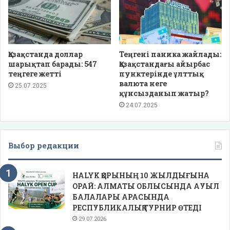
Қазақстанда доллар
Теңгені паника жайлады:
шарықтап барады: 547
Қазақстандағы айырбас
теңгеге жетті
пунктерінде ұлттық
валюта неге
25.07.2025
құнсызданып жатыр?
24.07.2025
Выбор редакции
HALYK ҚОРЫНЫҢ 10 ЖЫЛДЫҒЫНА
ОРАЙ: АЛМАТЫ ОБЛЫСЫНДА АУЫЛ
БАЛАЛАРЫ АРАСЫНДА
РЕСПУБЛИКАЛЫҚ ТУРНИР ӨТЕДІ
29.07.2026