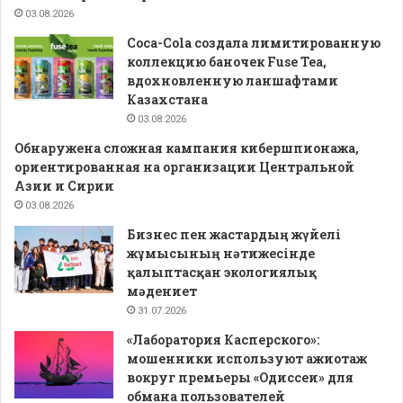
03.08.2026
Coca-Cola создала лимитированную
коллекцию баночек Fuse Tea,
вдохновленную ланшафтами
Казахстана
03.08.2026
Обнаружена сложная кампания кибершпионажа,
ориентированная на организации Центральной
Азии и Сирии
03.08.2026
Бизнес пен жастардың жүйелі
жұмысының нәтижесінде
қалыптасқан экологиялық
мәдениет
31.07.2026
«Лаборатория Касперского»:
мошенники используют ажиотаж
вокруг премьеры «Одиссеи» для
обмана пользователей