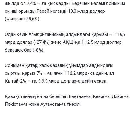
жылда ол 7,4% — ға қысқарды. Берешек көлемі бойынша
екінші орынды Ресей иеленді-18,3 млрд доллар
(жылына+88,6%).
Одан кейін Ұлыбританияның алдындағы қарызы — 1 16,9
млрд доллар (-27,4%) және АҚШ-қа 1 12,5 млрд доллар
берешек бар (-8%).
Сонымен қатар, халықаралық ұйымдар алдындағы
сыртқы қарыз 7% – ға, яғни 1 12,2 млрд-қа дейін, ал
Қытай-2% — ға, 9 9,9 млрд долларға дейін өскен.
Қазақстанның ең аз берешегі Вьетнамға, Кенияға, Ливияға,
Пәкістанға және Ауғанстанға тиесілі.