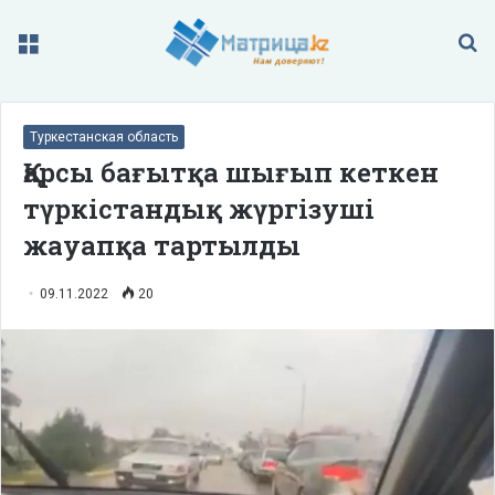
Меню
П
Туркестанская область
Қарсы бағытқа шығып кеткен
түркістандық жүргізуші
жауапқа тартылды
09.11.2022
20