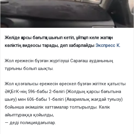
Желіде қарсы бағытқа шығып кетіп, ұйтқып келе жатқан
көліктің видеосы тарады, деп хабарлайды
Экспресс К.
Жол ережесін бұзған жүргізуші Сарағаш ауданының
тұрғыны болып шықты.
Жол қозғалысы ережесін өрескел бұзған жігітке қатысты
ӘҚБтК-нің 596-бабы 2-бөлігі (Жолдың қарсы бағытына
шығу) мен 606-бабы 1-бөлігі (Авариялық жағдай туғызу)
бойынша әкімшілік хаттамалар толтырылды. Көлік
айыптұраққа қойылды,
— деді полициядағылар.