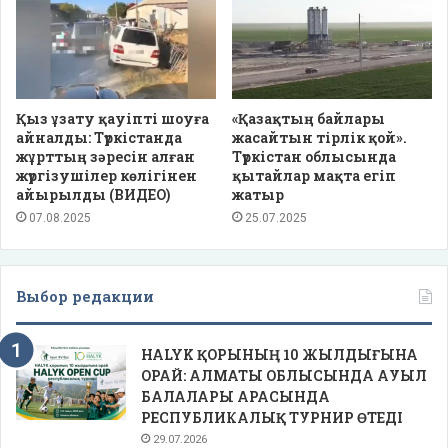
Қыз ұзату қауіпті шоуға
«Қазақтың байлары
айналды: Түркістанда
жасайтын тірлік қой».
жұрттың зәресін алған
Түркістан облысында
жүргізушілер көлігінен
қытайлар мақта егіп
айырылды (ВИДЕО)
жатыр
07.08.2025
25.07.2025
Выбор редакции
HALYK ҚОРЫНЫҢ 10 ЖЫЛДЫҒЫНА
ОРАЙ: АЛМАТЫ ОБЛЫСЫНДА АУЫЛ
БАЛАЛАРЫ АРАСЫНДА
РЕСПУБЛИКАЛЫҚ ТУРНИР ӨТЕДІ
29.07.2026