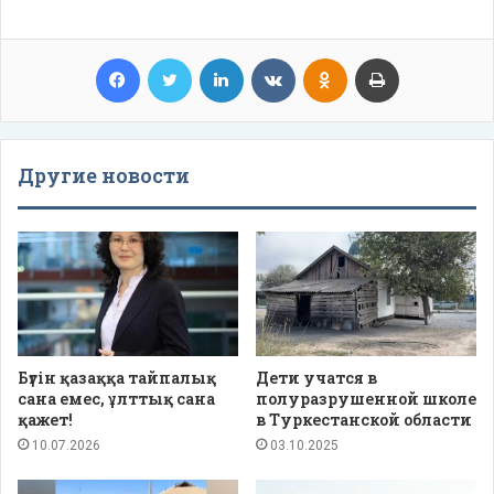
Facebook
Twitter
LinkedIn
VKontakte
Odnoklassniki
Print
Другие новости
Бүгін қазаққа тайпалық
Дети учатся в
сана емес, ұлттық сана
полуразрушенной школе
қажет!
в Туркестанской области
10.07.2026
03.10.2025