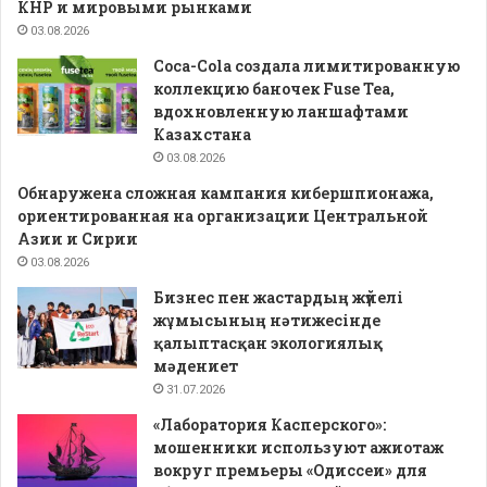
КНР и мировыми рынками
03.08.2026
Coca-Cola создала лимитированную
коллекцию баночек Fuse Tea,
вдохновленную ланшафтами
Казахстана
03.08.2026
Обнаружена сложная кампания кибершпионажа,
ориентированная на организации Центральной
Азии и Сирии
03.08.2026
Бизнес пен жастардың жүйелі
жұмысының нәтижесінде
қалыптасқан экологиялық
мәдениет
31.07.2026
«Лаборатория Касперского»:
мошенники используют ажиотаж
вокруг премьеры «Одиссеи» для