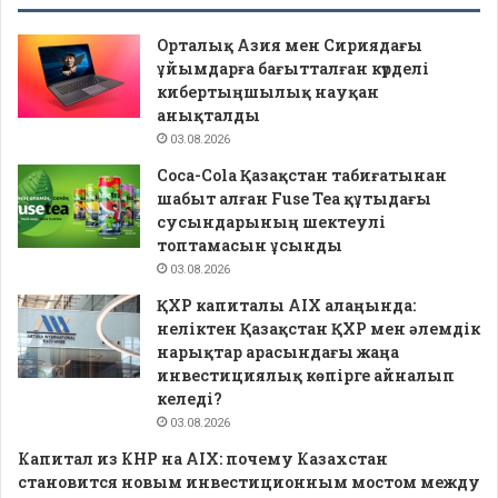
Орталық Азия мен Сириядағы
ұйымдарға бағытталған күрделі
кибертыңшылық науқан
анықталды
03.08.2026
Coca-Cola Қазақстан табиғатынан
шабыт алған Fuse Tea құтыдағы
сусындарының шектеулі
топтамасын ұсынды
03.08.2026
ҚХР капиталы AIX алаңында:
неліктен Қазақстан ҚХР мен әлемдік
нарықтар арасындағы жаңа
инвестициялық көпірге айналып
келеді?
03.08.2026
Капитал из КНР на AIX: почему Казахстан
становится новым инвестиционным мостом между