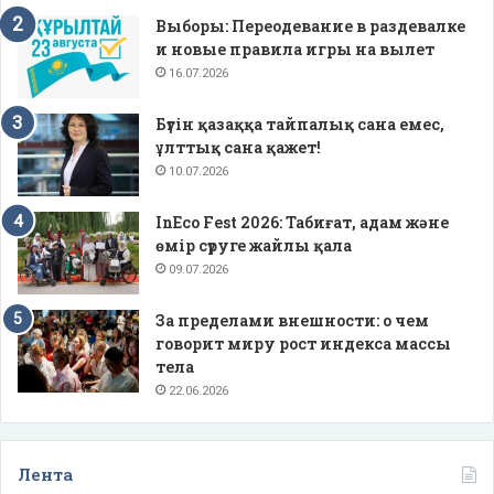
Выборы: Переодевание в раздевалке
и новые правила игры на вылет
16.07.2026
Бүгін қазаққа тайпалық сана емес,
ұлттық сана қажет!
10.07.2026
InEco Fest 2026: Табиғат, адам және
өмір сүруге жайлы қала
09.07.2026
За пределами внешности: о чем
говорит миру рост индекса массы
тела
22.06.2026
Лента