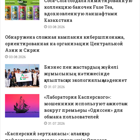
Coca-Cola создала лимитированную
коллекцию баночек Fuse Tea,
вдохновленную ланшафтами
Казахстана
03.08.2026
Обнаружена сложная кампания кибершпионажа,
ориентированная на организации Центральной
Азии и Сирии
03.08.2026
Бизнес пен жастардың жүйелі
жұмысының нәтижесінде
қалыптасқан экологиялық мәдениет
31.07.2026
«Лаборатория Касперского»:
мошенники используют ажиотаж
вокруг премьеры «Одиссеи» для
обмана пользователей
31.07.2026
«Касперский зертханасы»: алаяқтар