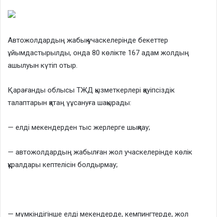
Автожолдардың жабық учаскелерінде бекеттер
ұйымдастырылды, онда 80 көлікте 167 адам жолдың
ашылуын күтіп отыр.
Қарағанды облысы ТЖД қызметкерлері қауіпсіздік
талаптарын қатаң үұсануға шақырады:
— елді мекендерден тыс жерлерге шықпау;
— автожолдардың жабылған жол учаскелерінде көлік
құралдары кептелісін болдырмау;
— мүмкіндігінше елді мекендерде, кемпингтерде, жол