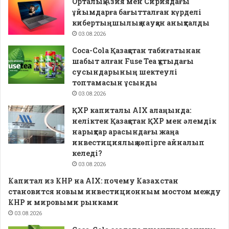
Орталық Азия мен Сириядағы
ұйымдарға бағытталған күрделі
кибертыңшылық науқан анықталды
03.08.2026
Coca-Cola Қазақстан табиғатынан
шабыт алған Fuse Tea құтыдағы
сусындарының шектеулі
топтамасын ұсынды
03.08.2026
ҚХР капиталы AIX алаңында:
неліктен Қазақстан ҚХР мен әлемдік
нарықтар арасындағы жаңа
инвестициялық көпірге айналып
келеді?
03.08.2026
Капитал из КНР на AIX: почему Казахстан
становится новым инвестиционным мостом между
КНР и мировыми рынками
03.08.2026