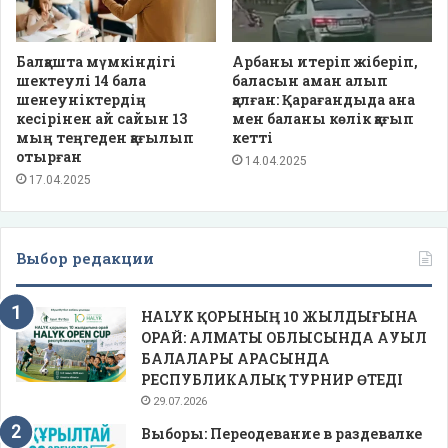
Балқашта мүмкіндігі
Арбаны итеріп жіберіп,
шектеулі 14 бала
баласын аман алып
шенеуніктердің
қалған: Қарағандыда ана
кесірінен ай сайын 13
мен баланы көлік қағып
мың теңгеден қағылып
кетті
отырған
14.04.2025
17.04.2025
Выбор редакции
HALYK ҚОРЫНЫҢ 10 ЖЫЛДЫҒЫНА
ОРАЙ: АЛМАТЫ ОБЛЫСЫНДА АУЫЛ
БАЛАЛАРЫ АРАСЫНДА
РЕСПУБЛИКАЛЫҚ ТУРНИР ӨТЕДІ
29.07.2026
Выборы: Переодевание в раздевалке