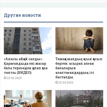
Другие новости
«Анасы айқай салды»:
Тамаққа малдың қиын қосып
Қарағандыда екі жасар
берген: асырап алған
бала терезеден құлап қаза
балаларын
тапты (ВИДЕО)
азаптағандардың ісі
басталды
22.05.2025
25.04.2025