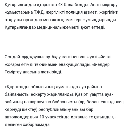
Құтқарылғандар қатарында 43 бала болды. Апаттық-құтқару
жұмыстарына ТЖД, жергілікті полиция қызметі, жергілікті
атқарушы органдар мен жол қызметтері жұмылдырылды.
Құтқарылғандар медициналық көмекті қажет етпеді.
Сондай-ақ, құтқарушылар Ақтау кентінен үш жүкті әйелді
жоғары өтімді техникамен эвакуациялады. Әйелдер
Теміртау қаласына жеткізілді.
«Қарағанды облысының аумағында ауа райына
байланысты ескерту жарияланды. Қазіргі уақытта ауа-
райының нашарлауына байланысты (қар, боран, екпінді жел,
көрінуді шектеу) республикалық маңызы бар
автожолдардың 10 учаскесінде қозғалыс тоқтатылды»,-
делінген хабарламада.