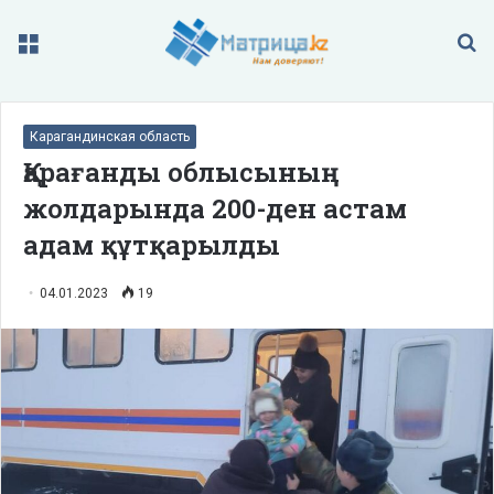
Меню
П
Карагандинская область
Қарағанды облысының
жолдарында 200-ден астам
адам құтқарылды
04.01.2023
19