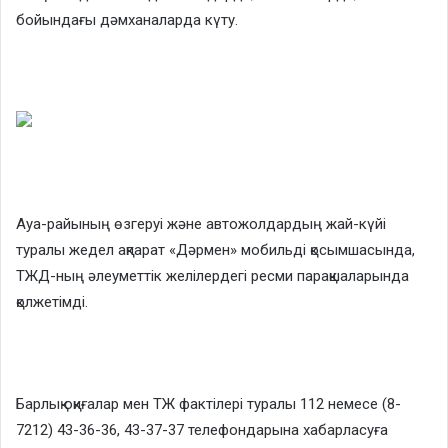
бойындағы дәмханаларда күту.
Ауа-райының өзгеруі және автожолдардың жай-күйі
туралы жедел ақпарат «Дәрмен» мобильді қосымшасында,
ТЖД-ның әлеуметтік желілердегі ресми парақшаларында
қолжетімді.
Барлық оқиғалар мен ТЖ фактілері туралы 112 немесе (8-
7212) 43-36-36, 43-37-37 телефондарына хабарласуға