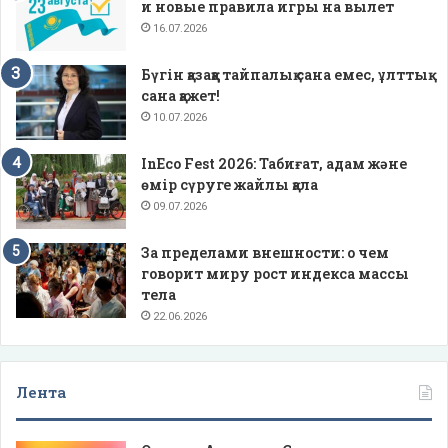
и новые правила игры на вылет
16.07.2026
Бүгін қазаққа тайпалық сана емес, ұлттық
сана қажет!
10.07.2026
InEco Fest 2026: Табиғат, адам және
өмір сүруге жайлы қала
09.07.2026
За пределами внешности: о чем
говорит миру рост индекса массы
тела
22.06.2026
Лента