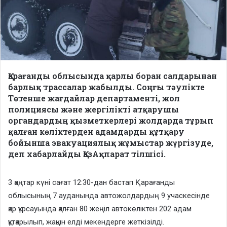
Қарағанды облысында қарлы боран салдарынан
барлық трассалар жабылды. Соңғы тәулікте
Төтенше жағдайлар департаменті, жол
полициясы және жергілікті атқарушы
органдардың қызметкерлері жолдарда тұрып
қалған көліктерден адамдарды құтқару
бойынша эвакуациялық жұмыстар жүргізуде,
деп хабарлайды ҚазАқпарат тілшісі.
3 қаңтар күні сағат 12:30-дан бастап Қарағанды
облысының 7 ауданында автожолдардың 9 учаскесінде
қар құрсауында қалған 80 жеңіл автокөліктен 202 адам
құтқарылып, жақын елді мекендерге жеткізілді.