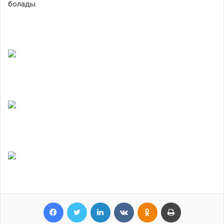
болады.
Facebook
Twitter
LinkedIn
VKontakte
Odnoklassniki
Print