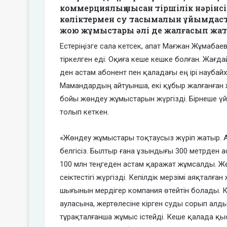
коммерциялық нысан тіршілік нәрінс
көліктермен су тасымалын ұйымдаст
жою жұмыстары әлі де жалғасып жа
Естеріңізге сала кетсек, апат Мағжан Жұмаба
тіркелген еді. Оқиға кеше кешке болған. Жағдай
ден астам абонент пен қаладағы ең ірі наубай
Мамандардың айтуынша, екі құбыр жалғанған ж
бойы жөндеу жұмыстарын жүргізді. Бірнеше үйд
толып кеткен.
«Жөндеу жұмыстары тоқтаусыз жүріп жатыр. А
белгісіз. Былтыр ғана ұзындығы 300 метрден 
100 млн теңгеден астам қаражат жұмсалды. 
сеіктестігі жүргізді. Кепілдік мерзімі аяқтал
шығынын мердігер компания өтейтін болады. 
ауласына, жертөлесіне кірген суды сорып алд
тұрақталғанша жұмыс істейді. Кеше қалада қы