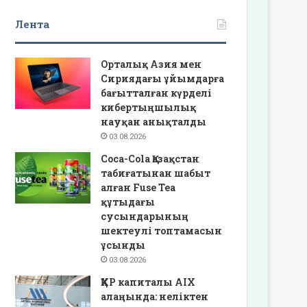
Лента
Орталық Азия мен
Сириядағы ұйымдарға
бағытталған күрделі
кибертыңшылық
науқан анықталды
03.08.2026
Coca-Cola Қазақстан
табиғатынан шабыт
алған Fuse Tea
құтыдағы
сусындарының
шектеулі топтамасын
ұсынды
03.08.2026
ҚХР капиталы AIX
алаңында: неліктен