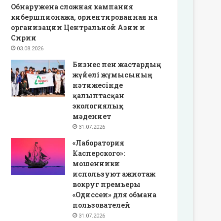
Обнаружена сложная кампания
кибершпионажа, ориентированная на
организации Центральной Азии и
Сирии
03.08.2026
Бизнес пен жастардың
жүйелі жұмысының
нәтижесінде
қалыптасқан
экологиялық
мәдениет
31.07.2026
«Лаборатория
Касперского»:
мошенники
используют ажиотаж
вокруг премьеры
«Одиссеи» для обмана
пользователей
31.07.2026