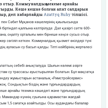
із отыр. Коммуналдық мекеме арнайы
ырды. Кеше кешке болған апат салдарын
тыр, деп хабарлайды
Azattyq Ruhy
тілшісі.
ев пен Сәбит Мұқанов көшелерінің қиылысында
 біртіндеп қалпына келтірілуде. Дәл қазіргі сәтте 600-
хана, оңалту орталығы мен бірнеше кеңсе сусыз отыр.
ер сөгіліп кеткен. Коммуналдық қызмет өкілдері түні
ің ауласын су басып қалды. Тіпті кейбірінің жертөлесі
паттың себебі анықталуда. Шығын көлемі әзірге
астам су трассасы ауыстырылған болатын. Бұл мақсатқа
Жөндеу жұмыстарын астаналық «Римстройсервис»
ған жоқ. Сондықтын біздің және тұрғындардардың
Кеше арнайы техника көшедегі және тұрғындардың
ы. Мамандар күннің суығына қарамастан жағдай
сым 1,5 сағатқа азайтылды. Осы аудандағы балалар