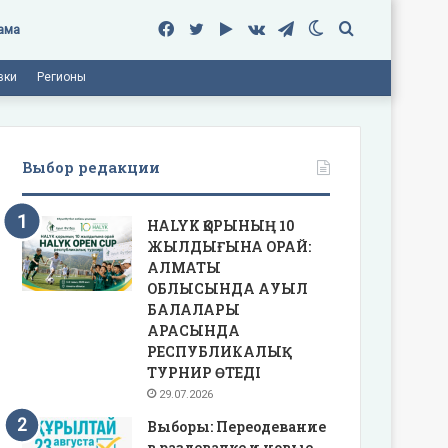
Facebook
Twitter
Google
vk.com
Telegram
Switch
Поиск
ама
вки
Регионы
Play
skin
Выбор редакции
HALYK ҚОРЫНЫҢ 10
ЖЫЛДЫҒЫНА ОРАЙ:
АЛМАТЫ
ОБЛЫСЫНДА АУЫЛ
БАЛАЛАРЫ
АРАСЫНДА
РЕСПУБЛИКАЛЫҚ
ТУРНИР ӨТЕДІ
29.07.2026
Выборы: Переодевание
в раздевалке и новые