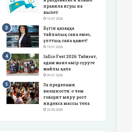
правила игры на
вылет
16.07.2026
Бүгін қазаққа
тайпалық сана емес,
ұлттық сана қажет!
10.07.2026
InEco Fest 2026: Табиғат,
адам және өмір сүруге
жайлы қала
09.07.2026
За пределами
внешности: о чем
говорит миру рост
индекса массы тела
22.06.2026