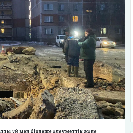
атты үй мен бірнеше әлеуметтік және