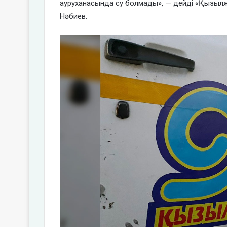
ауруханасында су болмады», — дейді «Қызылжа
Нәбиев.