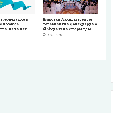
ереодевание в
Қазақстан Азиядағы ең ірі
е и новые
телевизиялық алаңдардың
гры на вылет
бірінде таныстырылды
15.07.2026