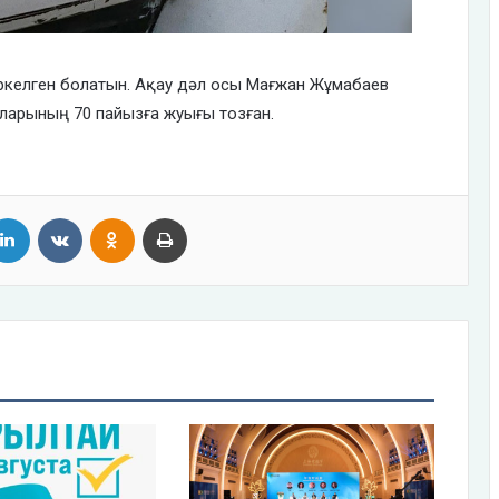
тіркелген болатын. Ақау дәл осы Мағжан Жұмабаев
ларының 70 пайызға жуығы тозған.
tter
LinkedIn
VKontakte
Odnoklassniki
Print