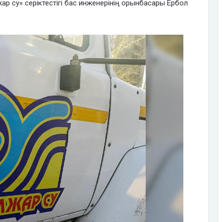
р су» серіктестігі бас инженерінің орынбасары Ербол