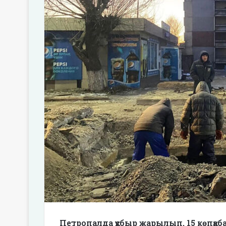
Петропалда құбыр жарылып, 15 көпқаб