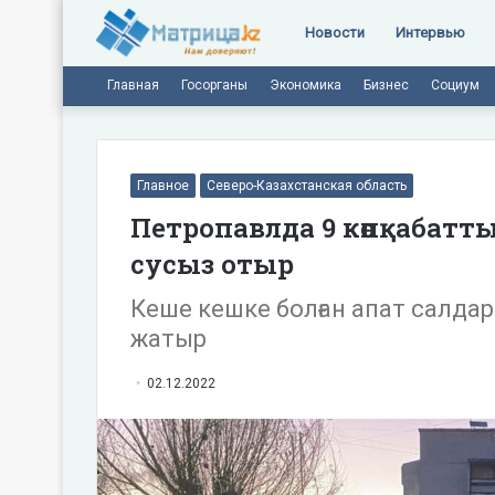
Новости
Интервью
Главная
Госорганы
Экономика
Бизнес
Социум
Главное
Северо-Казахстанская область
Петропавлда 9 көпқабатт
сусыз отыр
Кеше кешке болған апат салда
жатыр
02.12.2022