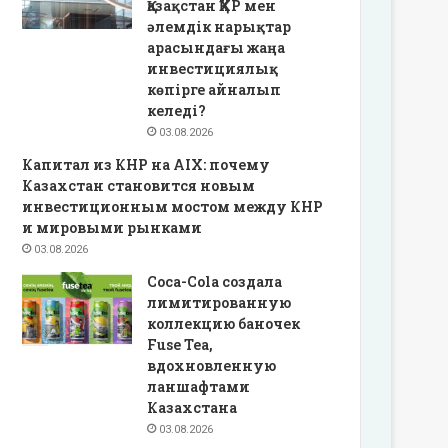
Қазақстан ҚХР мен
әлемдік нарықтар
арасындағы жаңа
инвестициялық
көпірге айналып
келеді?
03.08.2026
Капитал из КНР на AIX: почему
Казахстан становится новым
инвестиционным мостом между КНР
и мировыми рынками
03.08.2026
Coca-Cola создала
лимитированную
коллекцию баночек
Fuse Tea,
вдохновленную
ланшафтами
Казахстана
03.08.2026