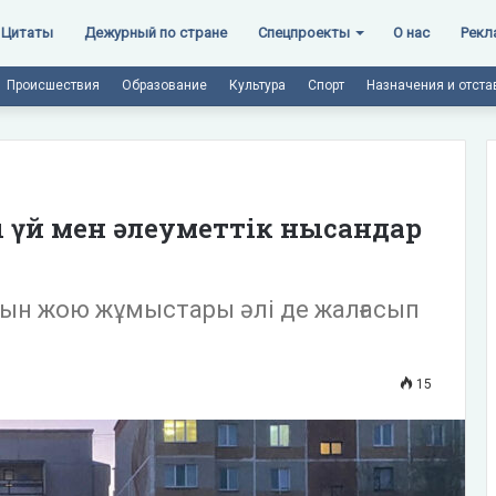
Цитаты
Дежурный по стране
Спецпроекты
О нас
Рекл
Происшествия
Образование
Культура
Спорт
Назначения и отста
ы үй мен әлеуметтік нысандар
рын жою жұмыстары әлі де жалғасып
15