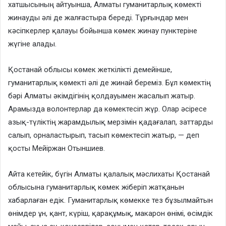
хатшысының айтуынша, Алматы гуманитарлық көмекті
жинауды әлі де жалғастыра береді. Тұрғындар мен
кәсіпкерлер қалауы бойынша көмек жинау пунктеріне
жүгіне алады.
Қостанай облысы көмек жеткілікті демейінше,
гуманитарлық көмекті әлі де жинай береміз. Бұл көмектің
бәрі Алматы әкімдігінің қолдауымен жасалып жатыр.
Арамызда волонтерлар да көмектесіп жүр. Олар әсіресе
азық-түліктің жарамдылық мерзімін қадағалап, заттарды
салып, орналастырып, тасып көмектесіп жатыр, — деп
қосты Мейіржан Отыншиев.
Айта кетейік, бүгін Алматы қалалық мәслихаты Қостанай
облысына гуманитарлық көмек жіберіп жатқанын
хабарлаған едік. Гуманитарлық көмекке тез бұзылмайтын
өнімдер ұн, қант, күріш, қарақұмық, макарон өнімі, өсімдік