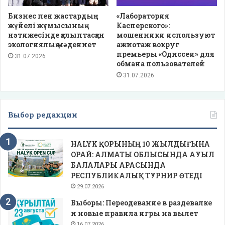
Бизнес пен жастардың
«Лаборатория
жүйелі жұмысының
Касперского»:
нәтижесінде қалыптасқан
мошенники используют
экологиялық мәдениет
ажиотаж вокруг
премьеры «Одиссеи» для
31.07.2026
обмана пользователей
31.07.2026
Выбор редакции
HALYK ҚОРЫНЫҢ 10 ЖЫЛДЫҒЫНА
ОРАЙ: АЛМАТЫ ОБЛЫСЫНДА АУЫЛ
БАЛАЛАРЫ АРАСЫНДА
РЕСПУБЛИКАЛЫҚ ТУРНИР ӨТЕДІ
29.07.2026
Выборы: Переодевание в раздевалке
и новые правила игры на вылет
16.07.2026