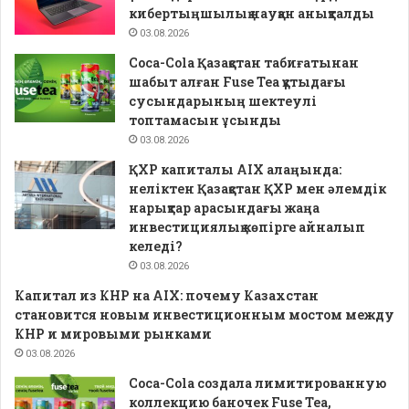
кибертыңшылық науқан анықталды
03.08.2026
Coca-Cola Қазақстан табиғатынан
шабыт алған Fuse Tea құтыдағы
сусындарының шектеулі
топтамасын ұсынды
03.08.2026
ҚХР капиталы AIX алаңында:
неліктен Қазақстан ҚХР мен әлемдік
нарықтар арасындағы жаңа
инвестициялық көпірге айналып
келеді?
03.08.2026
Капитал из КНР на AIX: почему Казахстан
становится новым инвестиционным мостом между
КНР и мировыми рынками
03.08.2026
Coca-Cola создала лимитированную
коллекцию баночек Fuse Tea,