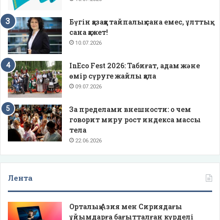
Бүгін қазаққа тайпалық сана емес, ұлттық
сана қажет!
10.07.2026
InEco Fest 2026: Табиғат, адам және
өмір сүруге жайлы қала
09.07.2026
За пределами внешности: о чем
говорит миру рост индекса массы
тела
22.06.2026
Лента
Орталық Азия мен Сириядағы
ұйымдарға бағытталған күрделі