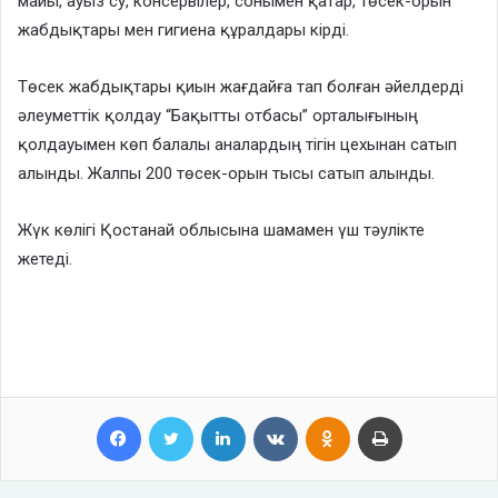
майы, ауыз су, консервілер, сонымен қатар, төсек-орын
жабдықтары мен гигиена құралдары кірді.
Төсек жабдықтары қиын жағдайға тап болған әйелдерді
әлеуметтік қолдау “Бақытты отбасы” орталығының
қолдауымен көп балалы аналардың тігін цехынан сатып
алынды. Жалпы 200 төсек-орын тысы сатып алынды.
Жүк көлігі Қостанай облысына шамамен үш тәулікте
жетеді.
Facebook
Twitter
LinkedIn
VKontakte
Odnoklassniki
Print