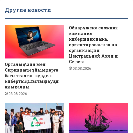
Другие новости
Обнаружена сложная
кампания
кибершпионажа,
ориентированная на
организации
Центральной Азии и
Сирии
Орталық Азия мен
03.08.2026
Сириядағы ұйымдарға
бағытталған күрделі
кибертыңшылық науқан
анықталды
03.08.2026