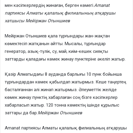
мен кәсіпкерлердің жинаған, берген көмегі.
Amanat
партиясы Алматы қалалық филиалының атқарушы
хатшысы Мейіржан Отыншиев
Мейіржан Отыншиев қала тұрғындары жан-жақтан
көмектесіп жатқанын айтты. Мысалы, тұрғындар
генератор, азық-түлік, су, май, киім-кешек сияқты
заттарды қаладағы көмек жинау пунктеріне әкеліп жатыр.
Қазір Алматыдағы 8 ауданда барлығы 10 пунк бойынша
тұрғындардан көмек қабылдап жатырмыз. Кеше таңертең
басталғаннан әлі жинап жатырмыз. Әлеуметтік желіде
көмек жинау пунктің хабарлаған соң бізге кәсіпкерлер
хабарласып жатыр. 120 тонна көмектің ішінде құрылыс
заттары да бар.
Мейіржан Отыншиев
Amanat партиясы Алматы қалалық филиалының атқарушы