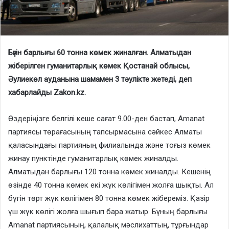
Бүгін барлығы 60 тонна көмек жиналған. Алматыдан
жіберілген гуманитарлық көмек Қостанай облысы,
Әулиекөл ауданына шамамен 3 тәулікте жетеді, деп
хабарлайды Zakon.kz.
Өздеріңізге белгілі кеше сағат 9.00-ден бастап, Amanat
партиясы төрағасының тапсырмасына сәйкес Алматы
қаласындағы партияның филиалында және тоғыз көмек
жинау пунктінде гуманитарлық көмек жиналды.
Алматыдан барлығы 120 тонна көмек жиналды. Кешенің
өзінде 40 тонна көмек екі жүк көлігімен жолға шықты. Ал
бүгін төрт жүк көлігімен 80 тонна көмек жібереміз. Қазір
үш жүк көлігі жолға шығып бара жатыр. Бұның барлығы
Amanat партиясының, қалалық мәслихаттың, тұрғындар