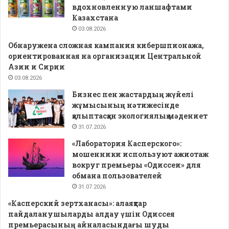
вдохновленную ланшафтами
Казахстана
03.08.2026
Обнаружена сложная кампания кибершпионажа,
ориентированная на организации Центральной
Азии и Сирии
03.08.2026
Бизнес пен жастардың жүйелі
жұмысының нәтижесінде
қалыптасқан экологиялық мәдениет
31.07.2026
«Лаборатория Касперского»:
мошенники используют ажиотаж
вокруг премьеры «Одиссеи» для
обмана пользователей
31.07.2026
«Касперский зертханасы»: алаяқтар
пайдаланушыларды алдау үшін Одиссея
премьерасының айналасындағы шуды