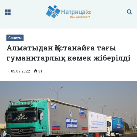
Меню
П
Социум
Алматыдан Қостанайға тағы
гуманитарлық көмек жіберілді
05.09.2022
31