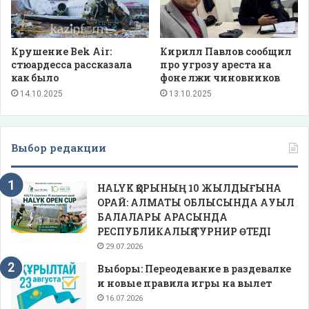
Крушение Bek Air:
Кирилл Павлов сообщил
стюардесса рассказала
про угрозу ареста на
как было
фоне лжи чиновников
14.10.2025
13.10.2025
Выбор редакции
HALYK ҚОРЫНЫҢ 10 ЖЫЛДЫҒЫНА
ОРАЙ: АЛМАТЫ ОБЛЫСЫНДА АУЫЛ
БАЛАЛАРЫ АРАСЫНДА
РЕСПУБЛИКАЛЫҚ ТУРНИР ӨТЕДІ
29.07.2026
Выборы: Переодевание в раздевалке
и новые правила игры на вылет
16.07.2026