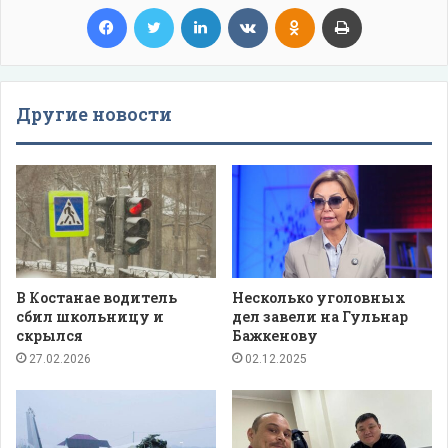
Facebook
Twitter
LinkedIn
VKontakte
Odnoklassniki
Print
Другие новости
В Костанае водитель
Несколько уголовных
сбил школьницу и
дел завели на Гульнар
скрылся
Бажкенову
27.02.2026
02.12.2025