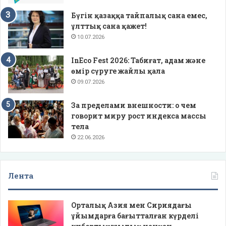
Бүгін қазаққа тайпалық сана емес,
ұлттық сана қажет!
10.07.2026
InEco Fest 2026: Табиғат, адам және
өмір сүруге жайлы қала
09.07.2026
За пределами внешности: о чем
говорит миру рост индекса массы
тела
22.06.2026
Лента
Орталық Азия мен Сириядағы
ұйымдарға бағытталған күрделі