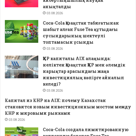
кибертыңшылық науқан
анықталды
03.08.2026
Coca-Cola Қазақстан табиғатынан
шабыт алған Fuse Tea құтыдағы
сусындарының шектеулі
топтамасын ұсынды
03.08.2026
ҚХР капиталы AIX алаңында:
неліктен Қазақстан ҚХР мен әлемдік
нарықтар арасындағы жаңа
инвестициялық көпірге айналып
келеді?
03.08.2026
Капитал из КНР на AIX: почему Казахстан
становится новым инвестиционным мостом между
КНР и мировыми рынками
03.08.2026
Coca-Cola создала лимитированную
коллекцию баночек Fuse Tea,