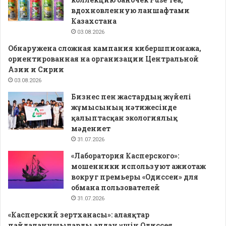
вдохновленную ланшафтами
Казахстана
03.08.2026
Обнаружена сложная кампания кибершпионажа,
ориентированная на организации Центральной
Азии и Сирии
03.08.2026
Бизнес пен жастардың жүйелі
жұмысының нәтижесінде
қалыптасқан экологиялық
мәдениет
31.07.2026
«Лаборатория Касперского»:
мошенники используют ажиотаж
вокруг премьеры «Одиссеи» для
обмана пользователей
31.07.2026
«Касперский зертханасы»: алаяқтар
пайдаланушыларды алдау үшін Одиссея