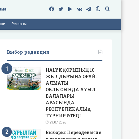
Facebook
Twitter
Google
vk.com
Telegram
Switch
Поиск
ама
вки
Регионы
Play
skin
Выбор редакции
HALYK ҚОРЫНЫҢ 10
ЖЫЛДЫҒЫНА ОРАЙ:
АЛМАТЫ
ОБЛЫСЫНДА АУЫЛ
БАЛАЛАРЫ
АРАСЫНДА
РЕСПУБЛИКАЛЫҚ
ТУРНИР ӨТЕДІ
29.07.2026
Выборы: Переодевание
в раздевалке и новые