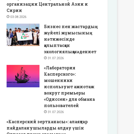
организации Центральной Азии и
Сирии
03.08.2026
Бизнес пен жастардың
жүйелі жұмысының
нәтижесінде
қалыптасқан
экологиялық мәдениет
31.07.2026
«Лаборатория
Касперского»:
мошенники
используют ажиотаж
вокруг премьеры
«Одиссеи» для обмана
пользователей
31.07.2026
«Касперский зертханасы»: алаяқтар
пайдаланушыларды алдау үшін