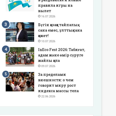
правила игры на
вылет
16.07.2026
Бүгін қазаққа тайпалық
сана емес, ұлттық сана
қажет!
10.07.2026
InEco Fest 2026: Табиғат,
адам және өмір сүруге
жайлы қала
09.07.2026
За пределами
внешности: о чем
говорит миру рост
индекса массы тела
22.06.2026