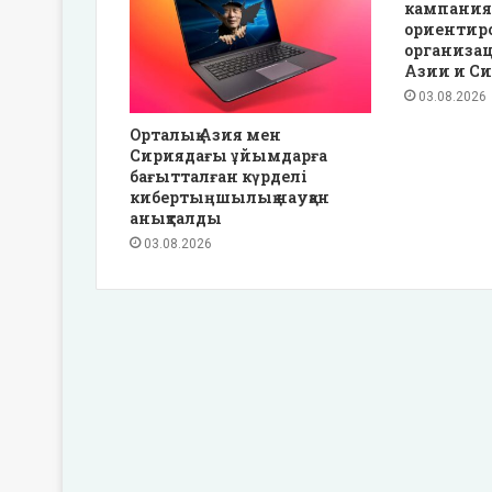
кампания
ориентир
организа
Азии и С
03.08.2026
Орталық Азия мен
Сириядағы ұйымдарға
бағытталған күрделі
кибертыңшылық науқан
анықталды
03.08.2026