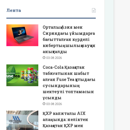
Лента
Орталық Азия мен
Сириядағы ұйымдарға
бағытталған күрделі
кибертыңшылық науқан
анықталды
03.08.2026
Coca-Cola Қазақстан
табиғатынан шабыт
алған Fuse Tea құтыдағы
сусындарының
шектеулі топтамасын
ұсынды
03.08.2026
ҚХР капиталы AIX
алаңында: неліктен
Қазақстан ҚХР мен