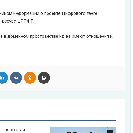
ником информации о проекте Цифрового тенге
т-ресурс ЦРПФТ.
е в доменном пространстве kz, не имеют отношения к
tter
LinkedIn
VKontakte
Odnoklassniki
Print
на сложная