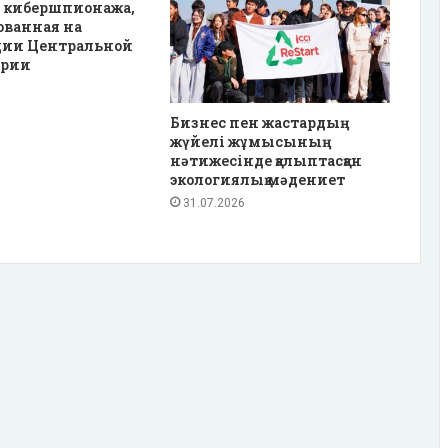
 кибершпионажа,
ованная на
ции Центральной
ирии
Бизнес пен жастардың
жүйелі жұмысының
нәтижесінде қалыптасқан
экологиялық мәдениет
31.07.2026