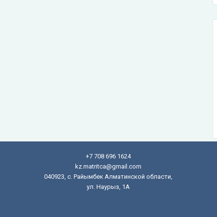
+7 708 696 1624
kz.matritca@gmail.com
040923, с. Райымбек Алматинской области,
ул. Наурыз, 1А