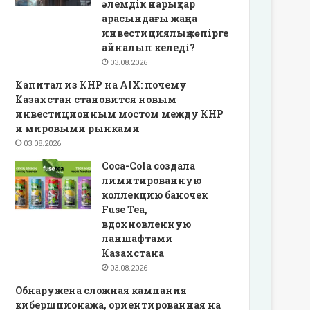
әлемдік нарықтар
арасындағы жаңа
инвестициялық көпірге
айналып келеді?
03.08.2026
Капитал из КНР на AIX: почему
Казахстан становится новым
инвестиционным мостом между КНР
и мировыми рынками
03.08.2026
Coca-Cola создала
лимитированную
коллекцию баночек
Fuse Tea,
вдохновленную
ланшафтами
Казахстана
03.08.2026
Обнаружена сложная кампания
кибершпионажа, ориентированная на