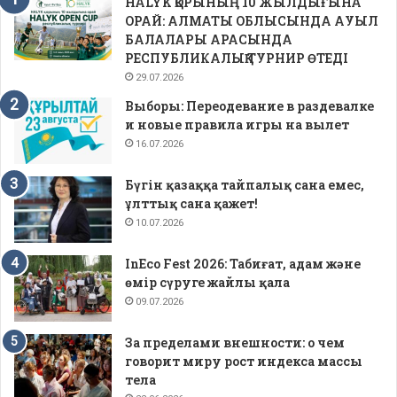
HALYK ҚОРЫНЫҢ 10 ЖЫЛДЫҒЫНА
ОРАЙ: АЛМАТЫ ОБЛЫСЫНДА АУЫЛ
БАЛАЛАРЫ АРАСЫНДА
РЕСПУБЛИКАЛЫҚ ТУРНИР ӨТЕДІ
29.07.2026
Выборы: Переодевание в раздевалке
и новые правила игры на вылет
16.07.2026
Бүгін қазаққа тайпалық сана емес,
ұлттық сана қажет!
10.07.2026
InEco Fest 2026: Табиғат, адам және
өмір сүруге жайлы қала
09.07.2026
За пределами внешности: о чем
говорит миру рост индекса массы
тела