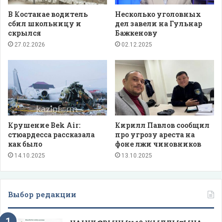
В Костанае водитель
Несколько уголовных
сбил школьницу и
дел завели на Гульнар
скрылся
Бажкенову
27.02.2026
02.12.2025
Крушение Bek Air:
Кирилл Павлов сообщил
стюардесса рассказала
про угрозу ареста на
как было
фоне лжи чиновников
14.10.2025
13.10.2025
Выбор редакции