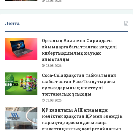
22.06.2026
Лента
Орталық Азия мен Сириядағы
ұйымдарға бағытталған күрделі
кибертыңшылық науқан
анықталды
03.08.2026
Coca-Cola Қазақстан табиғатынан
шабыт алған Fuse Tea құтыдағы
сусындарының шектеулі
топтамасын ұсынды
03.08.2026
ҚХР капиталы AIX алаңында:
неліктен Қазақстан ҚХР мен әлемдік
нарықтар арасындағы жаңа
инвестициялық көпірге айналып