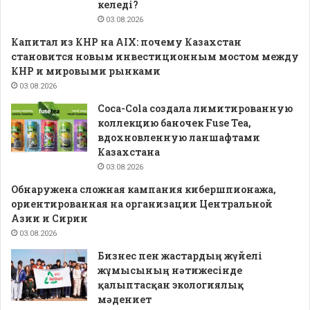
келеді?
03.08.2026
Капитал из КНР на AIX: почему Казахстан
становится новым инвестиционным мостом между
КНР и мировыми рынками
03.08.2026
Coca-Cola создала лимитированную
коллекцию баночек Fuse Tea,
вдохновленную ланшафтами
Казахстана
03.08.2026
Обнаружена сложная кампания кибершпионажа,
ориентированная на организации Центральной
Азии и Сирии
03.08.2026
Бизнес пен жастардың жүйелі
жұмысының нәтижесінде
қалыптасқан экологиялық
мәдениет