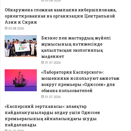
03.08.2026
Обнаружена сложная кампания кибершпионажа,
ориентированная на организации Центральной
Азии и Сирии
03.08.2026
Бизнес пен жастардың жүйелі
жұмысының нәтижесінде
қалыптасқан экологиялық
мәдениет
31.07.2026
«Лаборатория Касперского»:
мошенники используют ажиотаж
вокруг премьеры «Одиссеи» для
обмана пользователей
31.07.2026
«Касперский зертханасы»: алаяқтар
пайдаланушыларды алдау үшін Одиссея
премьерасының айналасындағы шуды
пайдаланады