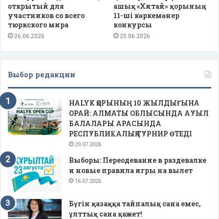
открытый для
ашық «Хитай» қорының
участников со всего
11-ші көркемөнер
тюркского мира
конкурсы
26.06.2026
25.06.2026
Выбор редакции
HALYK ҚОРЫНЫҢ 10 ЖЫЛДЫҒЫНА
ОРАЙ: АЛМАТЫ ОБЛЫСЫНДА АУЫЛ
БАЛАЛАРЫ АРАСЫНДА
РЕСПУБЛИКАЛЫҚ ТУРНИР ӨТЕДІ
29.07.2026
Выборы: Переодевание в раздевалке
и новые правила игры на вылет
16.07.2026
Бүгін қазаққа тайпалық сана емес,
ұлттық сана қажет!