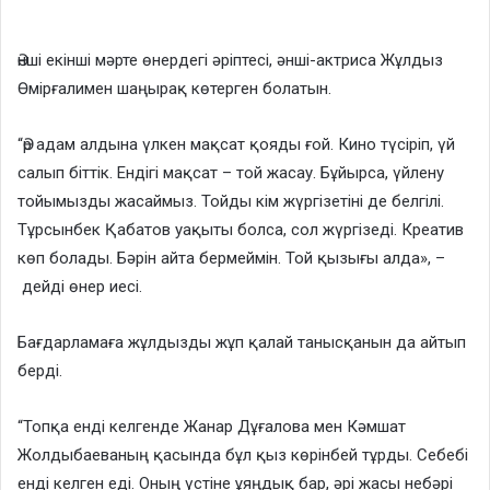
Әнші екінші мәрте өнердегі әріптесі, әнші-актриса Жұлдыз
Өмірғалимен шаңырақ көтерген болатын.
“Әр адам алдына үлкен мақсат қояды ғой. Кино түсіріп, үй
салып біттік. Ендігі мақсат – той жасау. Бұйырса, үйлену
тойымызды жасаймыз. Тойды кім жүргізетіні де белгілі.
Тұрсынбек Қабатов уақыты болса, сол жүргізеді. Креатив
көп болады. Бәрін айта бермеймін. Той қызығы алда», –
дейді өнер иесі.
Бағдарламаға жұлдызды жұп қалай танысқанын да айтып
берді.
“Топқа енді келгенде Жанар Дұғалова мен Кәмшат
Жолдыбаеваның қасында бұл қыз көрінбей тұрды. Себебі
енді келген еді. Оның үстіне ұяңдық бар, әрі жасы небәрі