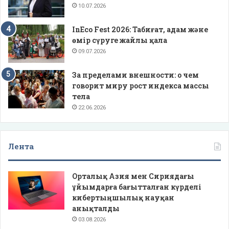
10.07.2026
InEco Fest 2026: Табиғат, адам және
өмір сүруге жайлы қала
09.07.2026
За пределами внешности: о чем
говорит миру рост индекса массы
тела
22.06.2026
Лента
Орталық Азия мен Сириядағы
ұйымдарға бағытталған күрделі
кибертыңшылық науқан
анықталды
03.08.2026