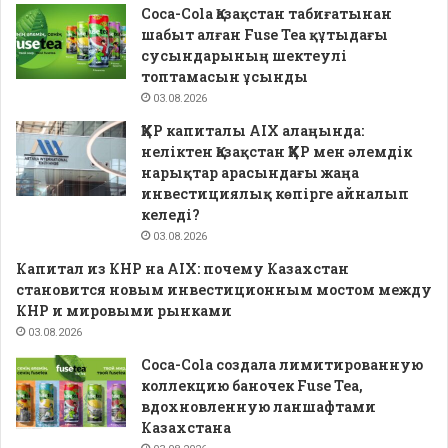
Coca-Cola Қазақстан табиғатынан
шабыт алған Fuse Tea құтыдағы
сусындарының шектеулі
топтамасын ұсынды
03.08.2026
ҚХР капиталы AIX алаңында:
неліктен Қазақстан ҚХР мен әлемдік
нарықтар арасындағы жаңа
инвестициялық көпірге айналып
келеді?
03.08.2026
Капитал из КНР на AIX: почему Казахстан
становится новым инвестиционным мостом между
КНР и мировыми рынками
03.08.2026
Coca-Cola создала лимитированную
коллекцию баночек Fuse Tea,
вдохновленную ланшафтами
Казахстана