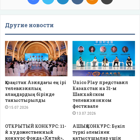
Другие новости
Қазақстан Азиядағы ең ірі
Unico Play представил
телевизиялық
Казахстан на 31-м
алаңдардың бірінде
Шанхайском
таныстырылды
телевизионном
фестивале
15.07.2026
13.07.2026
ОТКРЫТЫЙ КОНКУРС: 11-
АШЫҚ КОНКУРС: Бүкіл
й художественный
түркі әлемінен
конкурс Фонда «Хитай»,
қатысушылар үшін