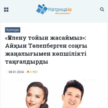
Меню
П
Культура
«Үйлену тойын жасаймыз»:
Айқын Төлепберген соңғы
жаңалығымен көпшілікті
таңғалдырды
08.01.2024
1 991