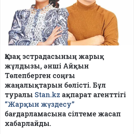
Қазақ эстрадасының жарық
жұлдызы, әнші Айқын
Төлепберген соңғы
жаңалықтарын бөлісті. Бұл
туралы
Stan.kz
ақпарат агенттігі
“Жарқын жүздесу”
бағдарламасына сілтеме жасап
хабарлайды.