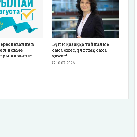
ереодевание в
Бүгін қазаққа тайпалық
е и новые
сана емес, ұлттық сана
гры на вылет
қажет!
10.07.2026