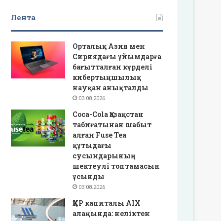
Лента
Орталық Азия мен
Сириядағы ұйымдарға
бағытталған күрделі
кибертыңшылық
науқан анықталды
03.08.2026
Coca-Cola Қазақстан
табиғатынан шабыт
алған Fuse Tea
құтыдағы
сусындарының
шектеулі топтамасын
ұсынды
03.08.2026
ҚХР капиталы AIX
алаңында: неліктен