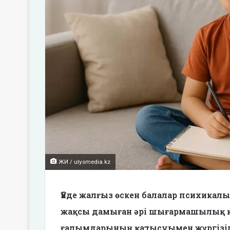
ЖИ / ulysmedia.kz
Үйде жалғыз өскен балалар психикалы
жақсы дамыған әрі шығармашылық қ
ғалымдарының қатысуымен жүргізілг