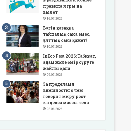
правила игры на
вылет
16.07.2026
Бүгін қазаққа
тайпалық сана емес,
ұлттық сана қажет!
10.07.2026
InEco Fest 2026: Табиғат,
адам және өмір сүруге
жайлы қала
09.07.2026
За пределами
внешности: о чем
говорит миру рост
индекса массы тела
22.06.2026