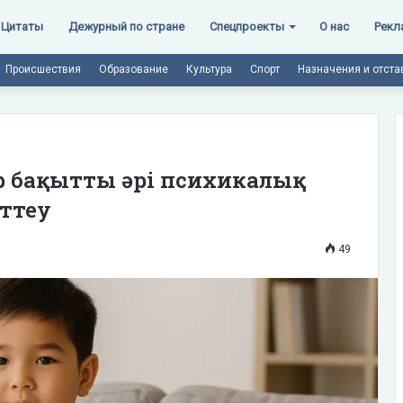
Цитаты
Дежурный по стране
Спецпроекты
О нас
Рекл
Происшествия
Образование
Культура
Спорт
Назначения и отста
ар бақытты әрі психикалық
рттеу
49