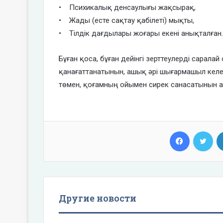
• Психикалық денсаулығы жақсырақ,
• Жады (есте сақтау қабілеті) мықты,
• Тілдік дағдылары жоғары екені анықталған.
Бұған қоса, бұған дейінгі зерттеулерді сарала
қанағаттанатынын, ашық әрі шығармашыл келеті
төмен, қоғамның ойымен сирек санасатынын а
Facebook
Twi
Другие новости