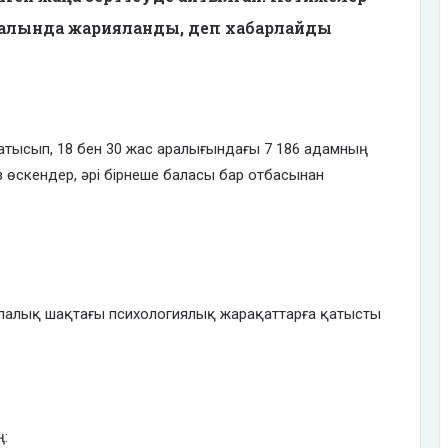
налында жарияланды, деп хабарлайды
тысып, 18 бен 30 жас аралығындағы 7 186 адамның
з өскендер, әрі бірнеше баласы бар отбасынан
лалық шақтағы психологиялық жарақаттарға қатысты
ң: