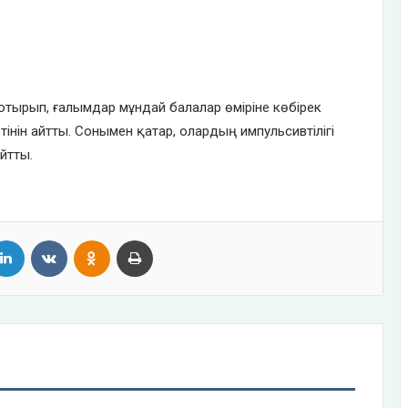
й отырып, ғалымдар мұндай балалар өміріне көбірек
нін айтты. Сонымен қатар, олардың импульсивтілігі
йтты.
tter
LinkedIn
VKontakte
Odnoklassniki
Print