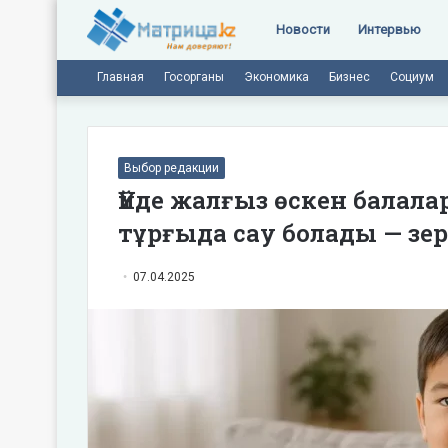
Новости
Интервью
Главная
Госорганы
Экономика
Бизнес
Социум
Выбор редакции
Үйде жалғыз өскен балал
тұрғыда сау болады — зе
07.04.2025