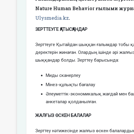
Nature Human Behavior ғылыми жур
Ulysmedia.kz
.
ЗЕРТТЕУГЕ ҚАТЫСҚАНДАР
Зерттеуге Қытайдан шыққан ғалымдар тобы қа
деректерін жинаған. Олардың ішінде әрі жалғы
шыққандар болды. Зерттеу барысында:
Миды сканерлеу
Мінез-құлықты бағалау
Әлеуметтік-экономикалық жағдай мен ба
анкеталар қолданылған.
ЖАЛҒЫЗ ӨСКЕН БАЛАЛАР
Зерттеу нәтижесінде жалғыз өскен балаларды