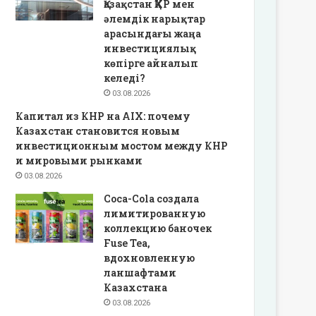
Қазақстан ҚХР мен
әлемдік нарықтар
арасындағы жаңа
инвестициялық
көпірге айналып
келеді?
03.08.2026
Капитал из КНР на AIX: почему
Казахстан становится новым
инвестиционным мостом между КНР
и мировыми рынками
03.08.2026
Coca-Cola создала
лимитированную
коллекцию баночек
Fuse Tea,
вдохновленную
ланшафтами
Казахстана
03.08.2026