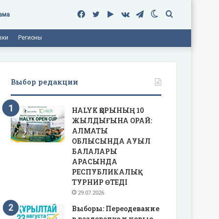
Facebook
Twitter
Google
vk.com
Telegram
Switch
Поиск
ама
вки
Регионы
Play
skin
Выбор редакции
HALYK ҚОРЫНЫҢ 10
ЖЫЛДЫҒЫНА ОРАЙ:
АЛМАТЫ
ОБЛЫСЫНДА АУЫЛ
БАЛАЛАРЫ
АРАСЫНДА
РЕСПУБЛИКАЛЫҚ
ТУРНИР ӨТЕДІ
29.07.2026
Выборы: Переодевание
в раздевалке и новые