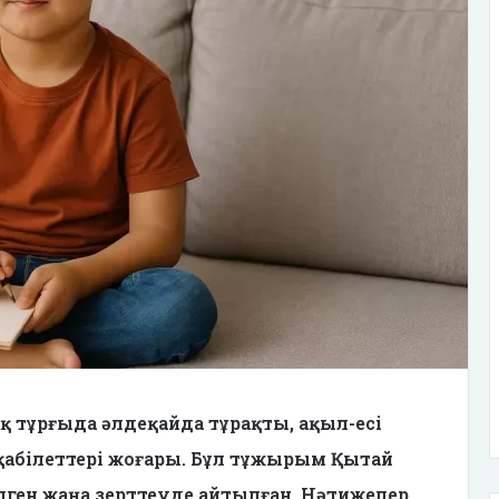
қ тұрғыда әлдеқайда тұрақты, ақыл-есі
абілеттері жоғары. Бұл тұжырым Қытай
ен жаңа зерттеуде айтылған. Нәтижелер