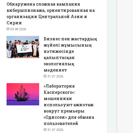
Обнаружена сложная кампания
кибершпионажа, ориентированная на
организации Центральной Азии и
Сирии
03.08.2026
Бизнес пен жастардың
жүйелі жұмысының
нәтижесінде
қалыптасқан
экологиялық
мәдениет
31.07.2026
«Лаборатория
Касперского»:
мошенники
используют ажиотаж
вокруг премьеры
«Одиссеи» для обмана
пользователей
31.07.2026