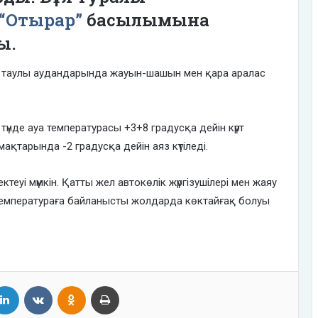
“Отырар”
басылымына
ды.
ң таулы аудандарында жауын-шашын мен қара аралас
нде ауа температурасы +3+8 градусқа дейін күрт
ақтарында -2 градусқа дейін аяз күтіледі.
еуі мүмкін. Қатты жел автокөлік жүргізушілері мен жаяу
мен температураға байланысты жолдарда көктайғақ болуы
tter
LinkedIn
VKontakte
Odnoklassniki
Print