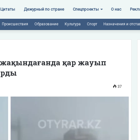
Цитаты
Дежурный по стране
Спецпроекты
О нас
Рекл
Происшествия
Образование
Культура
Спорт
Назначения и отста
з жақындағанда қар жауып
ырды
37