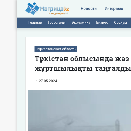
Новости
Интервью
Главная
Госорганы
Экономика
Бизнес
Социум
Туркестанская область
Түркістан облысында жа
жұртшылықты таңғалд
27.05.2024