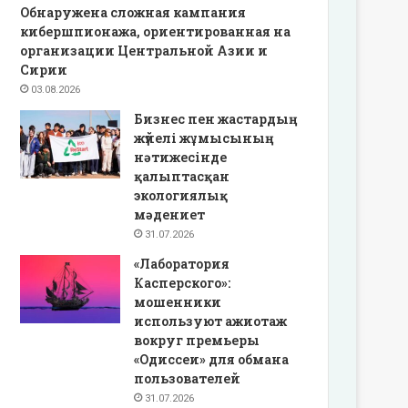
Обнаружена сложная кампания
кибершпионажа, ориентированная на
организации Центральной Азии и
Сирии
03.08.2026
Бизнес пен жастардың
жүйелі жұмысының
нәтижесінде
қалыптасқан
экологиялық
мәдениет
31.07.2026
«Лаборатория
Касперского»:
мошенники
используют ажиотаж
вокруг премьеры
«Одиссеи» для обмана
пользователей
31.07.2026