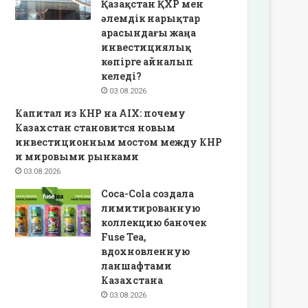
Қазақстан ҚХР мен
әлемдік нарықтар
арасындағы жаңа
инвестициялық
көпірге айналып
келеді?
03.08.2026
Капитал из КНР на AIX: почему
Казахстан становится новым
инвестиционным мостом между КНР
и мировыми рынками
03.08.2026
Coca-Cola создала
лимитированную
коллекцию баночек
Fuse Tea,
вдохновленную
ланшафтами
Казахстана
03.08.2026