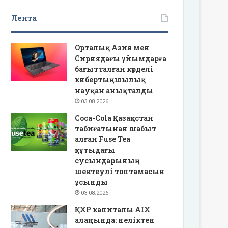
Лента
Орталық Азия мен
Сириядағы ұйымдарға
бағытталған күрделі
кибертыңшылық
науқан анықталды
03.08.2026
Coca-Cola Қазақстан
табиғатынан шабыт
алған Fuse Tea
құтыдағы
сусындарының
шектеулі топтамасын
ұсынды
03.08.2026
ҚХР капиталы AIX
алаңында: неліктен