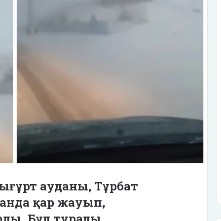
ығұрт ауданы, Тұрбат
анда қар жауып,
ды. Бұл туралы