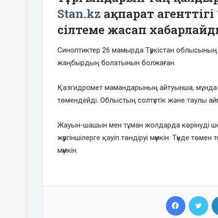
Stan.kz
ақпарат агенттігі
сілтеме жасап хабарлай
Синоптиктер 26 мамырда Түркістан облысыны
жаңбырдың болатынын болжаған.
Қазгидромет мамандарының айтуынша, мұнда тү
төмендейді. Облыстың солтүстік және таулы айм
Жауын-шашын мен тұман жолдарда көрінуді шект
жүргіншілерге қауіп төндіруі мүмкін. Түнде тө
мүмкін.
Facebook
Twi