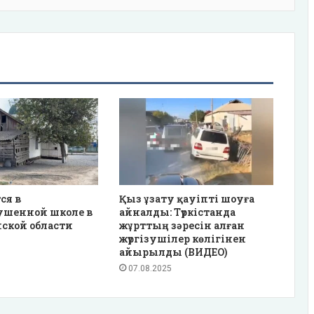
ся в
Қыз ұзату қауіпті шоуға
ушенной школе в
айналды: Түркістанда
ской области
жұрттың зәресін алған
жүргізушілер көлігінен
айырылды (ВИДЕО)
07.08.2025