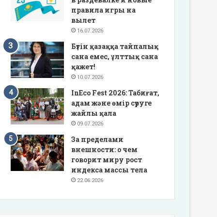
правила игры на
вылет
16.07.2026
Бүгін қазаққа тайпалық
сана емес, ұлттық сана
қажет!
10.07.2026
InEco Fest 2026: Табиғат,
адам және өмір сүруге
жайлы қала
09.07.2026
За пределами
внешности: о чем
говорит миру рост
индекса массы тела
22.06.2026