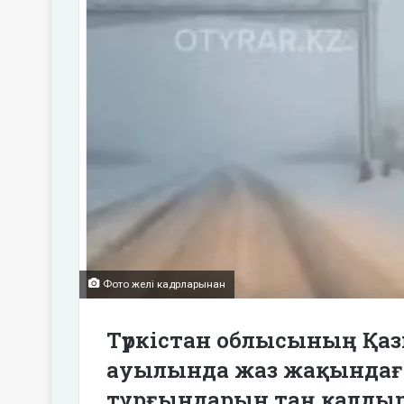
Фото желі кадрларынан
Түркістан облысының Қаз
ауылында жаз жақындағ
тұрғындарын таң қалдыр