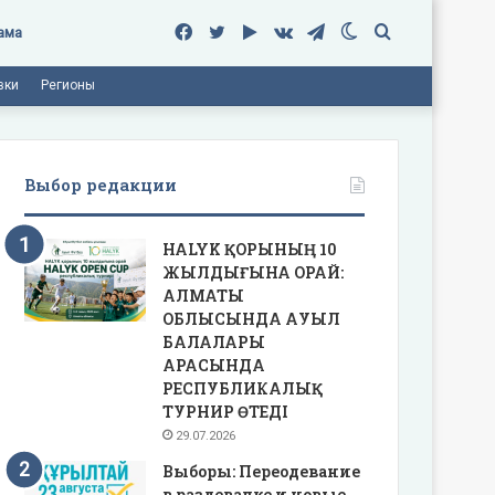
Facebook
Twitter
Google
vk.com
Telegram
Switch
Поиск
ама
вки
Регионы
Play
skin
Выбор редакции
HALYK ҚОРЫНЫҢ 10
ЖЫЛДЫҒЫНА ОРАЙ:
АЛМАТЫ
ОБЛЫСЫНДА АУЫЛ
БАЛАЛАРЫ
АРАСЫНДА
РЕСПУБЛИКАЛЫҚ
ТУРНИР ӨТЕДІ
29.07.2026
Выборы: Переодевание
в раздевалке и новые