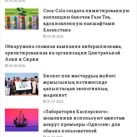
03.08.2026
Coca-Cola создала лимитированную
коллекцию баночек Fuse Tea,
вдохновленную ланшафтами
Казахстана
03.08.2026
Обнаружена сложная кампания кибершпионажа,
ориентированная на организации Центральной
Азии и Сирии
03.08.2026
Бизнес пен жастардың жүйелі
жұмысының нәтижесінде
қалыптасқан экологиялық
мәдениет
31.07.2026
«Лаборатория Касперского»:
мошенники используют ажиотаж
вокруг премьеры «Одиссеи» для
обмана пользователей