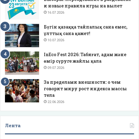
и новые правила игры на вылет
16.07.2026
Бүгін қазаққа тайпалық сана емес,
ұлттық сана қажет!
10.07.2026
InEco Fest 2026: Табиғат, адам және
өмір сүруге жайлы қала
09.07.2026
За пределами внешности: о чем
говорит миру рост индекса массы
тела
22.06.2026
Лента