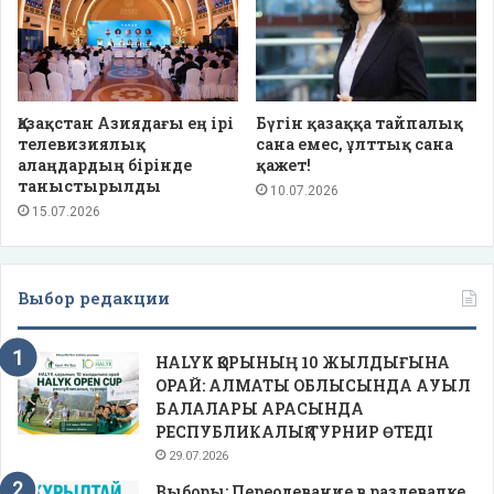
Қазақстан Азиядағы ең ірі
Бүгін қазаққа тайпалық
телевизиялық
сана емес, ұлттық сана
алаңдардың бірінде
қажет!
таныстырылды
10.07.2026
15.07.2026
Выбор редакции
HALYK ҚОРЫНЫҢ 10 ЖЫЛДЫҒЫНА
ОРАЙ: АЛМАТЫ ОБЛЫСЫНДА АУЫЛ
БАЛАЛАРЫ АРАСЫНДА
РЕСПУБЛИКАЛЫҚ ТУРНИР ӨТЕДІ
29.07.2026
Выборы: Переодевание в раздевалке