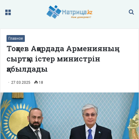
Меню
П
Главное
Тоқаев Ақордада Арменияның
сыртқы істер министрін
қабылдады
27.03.2025
18