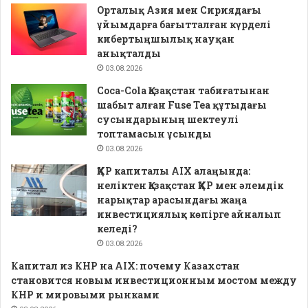
Орталық Азия мен Сириядағы
ұйымдарға бағытталған күрделі
кибертыңшылық науқан
анықталды
03.08.2026
Coca-Cola Қазақстан табиғатынан
шабыт алған Fuse Tea құтыдағы
сусындарының шектеулі
топтамасын ұсынды
03.08.2026
ҚХР капиталы AIX алаңында:
неліктен Қазақстан ҚХР мен әлемдік
нарықтар арасындағы жаңа
инвестициялық көпірге айналып
келеді?
03.08.2026
Капитал из КНР на AIX: почему Казахстан
становится новым инвестиционным мостом между
КНР и мировыми рынками