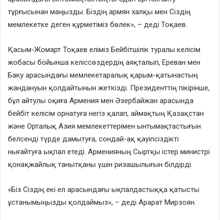
тұрғысынан маңызды. Біздің армян халқы мен Сіздің
мемлекетке деген құрметіміз бөлек», – деді Тоқаев.
Қасым-Жомарт Тоқаев еліміз Бейбітшілік туралы келісім
жобасы бойынша келіссөздердің аяқталып, Ереван мен
Баку арасындағы мемлекетаралық қарым-қатынастың
жандануын қолдайтынын жеткізді. Президенттің пікірінше,
бұл айтулы оқиға Армения мен Әзербайжан арасында
бейбіт келісім орнатуға негіз қалап, аймақтың Қазақстан
және Орталық Азия мемлекеттерімен ынтымақтастығын
белсенді түрде дамытуға, сондай-ақ қауіпсіздікті
нығайтуға ықпал етеді. Арменияның Сыртқы істер министрі
қонақжайлық танытқаны үшін ризашылығын білдірді.
«Біз Сіздің екі ел арасындағы ықпалдастыққа қатысты
ұстанымыңызды қолдаймыз», – деді Арарат Мирзоян.