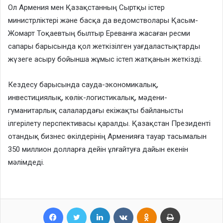
Ол Армения мен Қазақстанның Сыртқы істер
министрліктері және басқа да ведомстволары Қасым-
Жомарт Тоқаевтың былтыр Ереванға жасаған ресми
сапары барысында қол жеткізілген уағдаластықтарды
жүзеге асыру бойынша жұмыс істеп жатқанын жеткізді.
Кездесу барысында сауда-экономикалық,
инвестициялық, көлік-логистикалық, мәдени-
гуманитарлық салалардағы екіжақты байланысты
ілгерілету перспективасы қаралды. Қазақстан Президенті
отандық бизнес өкілдерінің Арменияға тауар тасымалын
350 миллион долларға дейін ұлғайтуға дайын екенін
мәлімдеді.
Facebook
Twitter
LinkedIn
VKontakte
Odnoklassniki
Print