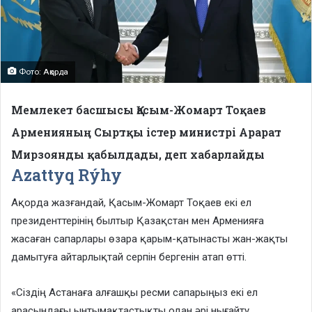
Фото: Ақорда
Мемлекет басшысы Қасым-Жомарт Тоқаев
Арменияның Сыртқы істер министрі Арарат
Мирзоянды қабылдады, деп хабарлайды
Azattyq Rýhy
Ақорда жазғандай, Қасым-Жомарт Тоқаев екі ел
президенттерінің былтыр Қазақстан мен Арменияға
жасаған сапарлары өзара қарым-қатынасты жан-жақты
дамытуға айтарлықтай серпін бергенін атап өтті.
«Сіздің Астанаға алғашқы ресми сапарыңыз екі ел
арасындағы ынтымақтастықты одан әрі нығайту