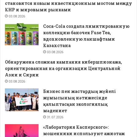
становится новым инвестиционным мостом между
КНР и мировыми рынками
03.08.2026
Coca-Cola создала лимитированную
коллекцию баночек Fuse Tea,
вдохновленную ланшафтами
Казахстана
03.08.2026
Обнаружена сложная кампания кибершпионажа,
ориентированная на организации Центральной
Азии и Сирии
03.08.2026
Бизнес пен жастардың жүйелі
жұмысының нәтижесінде
қалыптасқан экологиялық
мәдениет
31.07.2026
«Лаборатория Касперского»:
мошенники используют ажиотаж