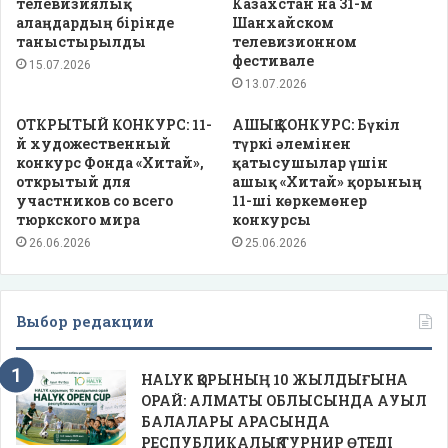
телевизиялық
Казахстан на 31-м
алаңдардың бірінде
Шанхайском
таныстырылды
телевизионном
фестивале
15.07.2026
13.07.2026
ОТКРЫТЫЙ КОНКУРС: 11-
АШЫҚ КОНКУРС: Бүкіл
й художественный
түркі әлемінен
конкурс Фонда «Хитай»,
қатысушылар үшін
открытый для
ашық «Хитай» қорының
участников со всего
11-ші көркемөнер
тюркского мира
конкурсы
26.06.2026
25.06.2026
Выбор редакции
HALYK ҚОРЫНЫҢ 10 ЖЫЛДЫҒЫНА
ОРАЙ: АЛМАТЫ ОБЛЫСЫНДА АУЫЛ
БАЛАЛАРЫ АРАСЫНДА
РЕСПУБЛИКАЛЫҚ ТУРНИР ӨТЕДІ