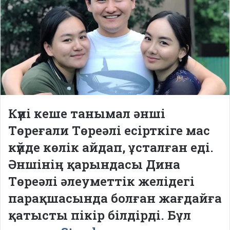
Күні кеше танымал әнші
Төреғали Төреәлі есірткіге мас
күйде көлік айдап, ұсталған еді.
Әншінің қарындасы Дина
Төреәлі әлеуметтік желідегі
парақшасында болған жағдайға
қатысты пікір білдірді. Бұл