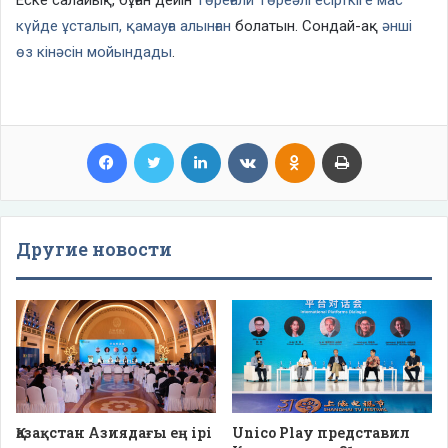
күйде ұсталып, қамауға алынған
болатын. Сондай-ақ
әнші
өз кінәсін мойындады
.
Facebook
Twitter
LinkedIn
VKontakte
Odnoklassniki
Print
Другие новости
Қазақстан Азиядағы ең ірі
Unico Play представил