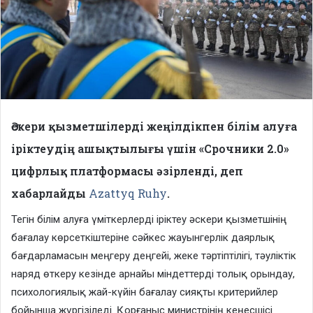
Әскери қызметшілерді жеңілдікпен білім алуға
іріктеудің ашықтылығы үшін «Срочники 2.0»
цифрлық платформасы әзірленді, деп
хабарлайды
Azattyq Ruhy
.
Тегін білім алуға үміткерлерді іріктеу әскери қызметшінің
бағалау көрсеткіштеріне сәйкес жауынгерлік даярлық
бағдарламасын меңгеру деңгейі, жеке тәртіптілігі, тәуліктік
наряд өткеру кезінде арнайы міндеттерді толық орындау,
психологиялық жай-күйін бағалау сияқты критерийлер
бойынша жүргізіледі. Қорғаныс министрінің кеңесшісі