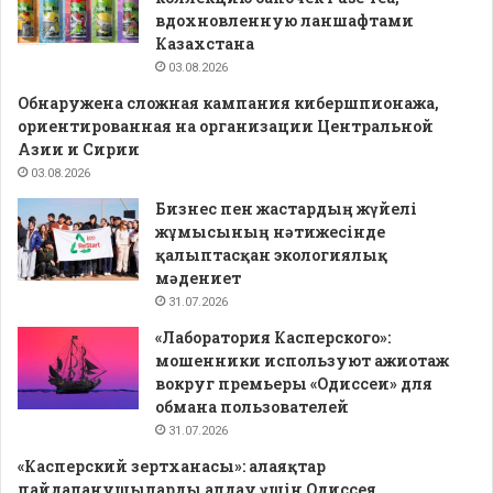
вдохновленную ланшафтами
Казахстана
03.08.2026
Обнаружена сложная кампания кибершпионажа,
ориентированная на организации Центральной
Азии и Сирии
03.08.2026
Бизнес пен жастардың жүйелі
жұмысының нәтижесінде
қалыптасқан экологиялық
мәдениет
31.07.2026
«Лаборатория Касперского»:
мошенники используют ажиотаж
вокруг премьеры «Одиссеи» для
обмана пользователей
31.07.2026
«Касперский зертханасы»: алаяқтар
пайдаланушыларды алдау үшін Одиссея