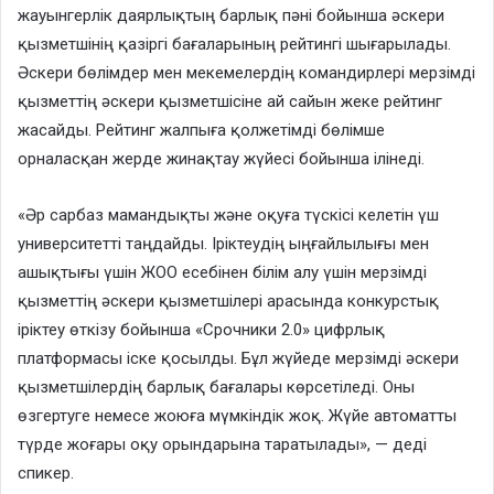
жауынгерлік даярлықтың барлық пәні бойынша әскери
қызметшінің қазіргі бағаларының рейтингі шығарылады.
Әскери бөлімдер мен мекемелердің командирлері мерзімді
қызметтің әскери қызметшісіне ай сайын жеке рейтинг
жасайды. Рейтинг жалпыға қолжетімді бөлімше
орналасқан жерде жинақтау жүйесі бойынша ілінеді.
«Әр сарбаз мамандықты және оқуға түскісі келетін үш
университетті таңдайды. Іріктеудің ыңғайлылығы мен
ашықтығы үшін ЖОО есебінен білім алу үшін мерзімді
қызметтің әскери қызметшілері арасында конкурстық
іріктеу өткізу бойынша «Срочники 2.0» цифрлық
платформасы іске қосылды. Бұл жүйеде мерзімді әскери
қызметшілердің барлық бағалары көрсетіледі. Оны
өзгертуге немесе жоюға мүмкіндік жоқ. Жүйе автоматты
түрде жоғары оқу орындарына таратылады», — деді
спикер.