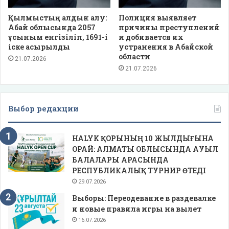
Қылмыстың алдын алу:
Полиция выявляет
Абай облысында 2057
причины преступлений
ұсыным енгізіліп, 1691-і
и добивается их
іске асырылды
устранения в Абайской
области
21.07.2026
21.07.2026
Выбор редакции
HALYK ҚОРЫНЫҢ 10 ЖЫЛДЫҒЫНА
ОРАЙ: АЛМАТЫ ОБЛЫСЫНДА АУЫЛ
БАЛАЛАРЫ АРАСЫНДА
РЕСПУБЛИКАЛЫҚ ТУРНИР ӨТЕДІ
29.07.2026
Выборы: Переодевание в раздевалке
и новые правила игры на вылет
16.07.2026