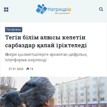
Меню
П
Госорганы
Тегін білім алғысы келетін
сарбаздар қалай іріктеледі
Әскери қызметшілерге арналған цифрлық
платформа әзірленді
27.01.2023
19