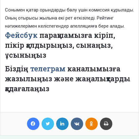
Сонымен қатар орындарды бөлу үшін комиссия құрылады.
Оның отырысы жылына екі рет өткізіледі. Рейтинг
нәтижелерімен келіспегендер апелляцияға бере алады.
Фейсбук
парақшамызға кіріп,
пікір қалдырыңыз, сынаңыз,
ұсыныңыз
Біздің
телеграм
каналымызға
жазылыңыз және жаңалықтарды
қадағалаңыз
Facebook
Twitter
LinkedIn
VKontakte
Odnoklassniki
Print