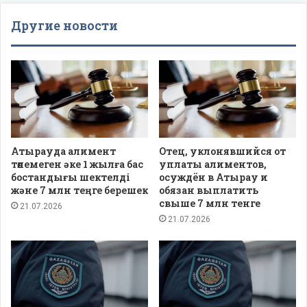
Другие новости
Атырауда алимент
Отец, уклонявшийся от
төлемеген әке 1 жылға бас
уплаты алиментов,
бостандығы шектелді
осуждён в Атырау и
және 7 млн теңге берешек
обязан выплатить
свыше 7 млн тенге
21.07.2026
21.07.2026