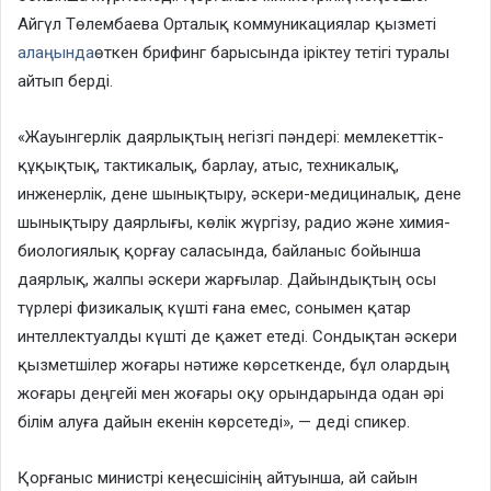
Айгүл Төлембаева Орталық коммуникациялар қызметі
алаңында
өткен брифинг барысында іріктеу тетігі туралы
айтып берді.
«Жауынгерлік даярлықтың негізгі пәндері: мемлекеттік-
құқықтық, тактикалық, барлау, атыс, техникалық,
инженерлік, дене шынықтыру, әскери-медициналық, дене
шынықтыру даярлығы, көлік жүргізу, радио және химия-
биологиялық қорғау саласында, байланыс бойынша
даярлық, жалпы әскери жарғылар. Дайындықтың осы
түрлері физикалық күшті ғана емес, сонымен қатар
интеллектуалды күшті де қажет етеді. Сондықтан әскери
қызметшілер жоғары нәтиже көрсеткенде, бұл олардың
жоғары деңгейі мен жоғары оқу орындарында одан әрі
білім алуға дайын екенін көрсетеді», — деді спикер.
Қорғаныс министрі кеңесшісінің айтуынша, ай сайын