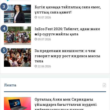
Бүгін қазаққа тайпалық сана емес,
ұлттық сана қажет!
10.07.2026
InEco Fest 2026: Табиғат, адам және
өмір сүруге жайлы қала
09.07.2026
За пределами внешности: о чем
говорит миру рост индекса массы
тела
22.06.2026
Лента
Орталық Азия мен Сириядағы
ұйымдарға бағытталған күрделі
кибертыңшылық науқан