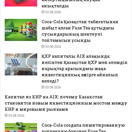
анықталды
03.08.2026
Coca-Cola Қазақстан табиғатынан
шабыт алған Fuse Tea құтыдағы
сусындарының шектеулі
топтамасын ұсынды
03.08.2026
ҚХР капиталы AIX алаңында:
неліктен Қазақстан ҚХР мен әлемдік
нарықтар арасындағы жаңа
инвестициялық көпірге айналып
келеді?
03.08.2026
Капитал из КНР на AIX: почему Казахстан
становится новым инвестиционным мостом между
КНР и мировыми рынками
03.08.2026
Coca-Cola создала лимитированную
коллекцию баночек Fuse Tea,